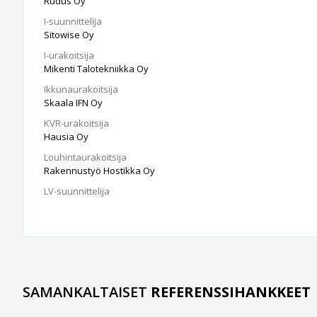
Rudus Oy
I-suunnittelija
Sitowise Oy
I-urakoitsija
Mikenti Talotekniikka Oy
Ikkunaurakoitsija
Skaala IFN Oy
KVR-urakoitsija
Hausia Oy
Louhintaurakoitsija
Rakennustyö Hostikka Oy
LV-suunnittelija
SAMANKALTAISET
REFERENSSIHANKKEET