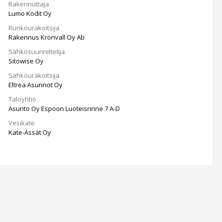
Rakennuttaja
Lumo Kodit Oy
Runkourakoitsija
Rakennus Kronvall Oy Ab
Sähkösuunnittelija
Sitowise Oy
Sähköurakoitsija
Eltrea Asunnot Oy
Taloyhtiö
Asunto Oy Espoon Luoteisrinne 7 A-D
Vesikate
Kate-Ässät Oy