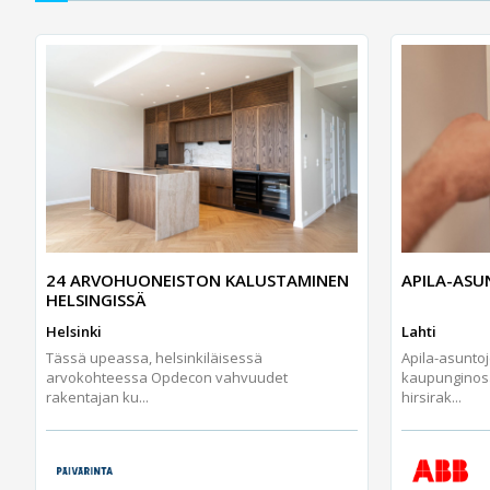
24 ARVOHUONEISTON KALUSTAMINEN
APILA-AS
HELSINGISSÄ
Helsinki
Lahti
Tässä upeassa, helsinkiläisessä
Apila-asunto
arvokohteessa Opdecon vahvuudet
kaupunginos
rakentajan ku...
hirsirak...