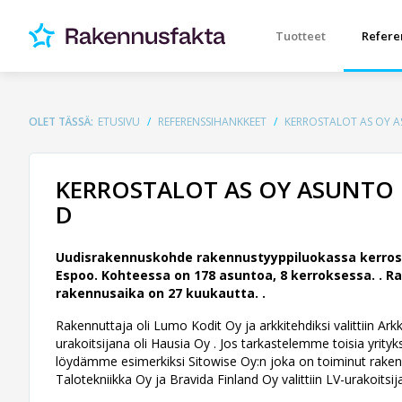
Tuotteet
Refere
OLET TÄSSÄ:
ETUSIVU
REFERENSSIHANKKEET
KERROSTALOT AS OY A
KERROSTALOT AS OY ASUNTO 
D
Uudisrakennuskohde rakennustyyppiluokassa kerros
Espoo. Kohteessa on 178 asuntoa, 8 kerroksessa. .
Ra
rakennusaika on 27 kuukautta. .
Rakennuttaja oli Lumo Kodit Oy ja arkkitehdiksi valittiin Arkk
urakoitsijana oli Hausia Oy . Jos tarkastelemme toisia yrityk
löydämme esimerkiksi Sitowise Oy:n joka on toiminut rakenne
Talotekniikka Oy ja Bravida Finland Oy valittiin LV-urakoitsi