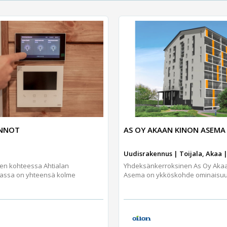
UNNOT
AS OY AKAAN KINON ASEMA
Uudisrakennus | Toijala, Akaa |
jen kohteessa Ahtialan
Yhdeksänkerroksinen As Oy Aka
assa on yhteensä kolme
Asema on ykköskohde ominaisuuks