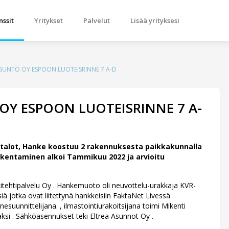
nssit
Yritykset
Palvelut
Lisää yrityksesi
SUNTO OY ESPOON LUOTEISRINNE 7 A-D
OY ESPOON LUOTEISRINNE 7 A-
talot, Hanke koostuu 2 rakennuksesta paikkakunnalla
kentaminen alkoi Tammikuu 2022 ja arvioitu
itehtipalvelu Oy .
Hankemuoto oli neuvottelu-urakkaja KVR-
siä jotka ovat liitettynä hankkeisiin FaktaNet Livessä
suunnittelijana. , ilmastointiurakoitsijana toimi Mikenti
jaksi . Sähköasennukset teki Eltrea Asunnot Oy .