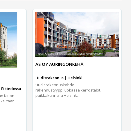
AS OY AURINGONKEHÄ
Uudisrakennus | Helsinki
Uudisrakennuskohde
 Ei tiedossa
rakennustyyppiluokassa kerrostalot,
paikkakunnalla Helsink...
an Kinon
iltaan...