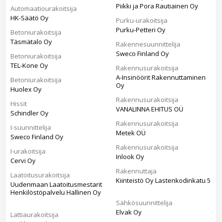
Piikki ja Pora Rautiainen Oy
Automaatiourakoitsija
HK-Säätö Oy
Purku-urakoitsija
Purku-Petteri Oy
Betoniurakoitsija
Täsmätalo Oy
Rakennesuunnittelija
Sweco Finland Oy
Betoniurakoitsija
TEL-Kone Oy
Rakennusurakoitsija
A-Insinöörit Rakennuttaminen
Betoniurakoitsija
Oy
Huolex Oy
Rakennusurakoitsija
Hissit
VANALINNA EHITUS OÜ
Schindler Oy
Rakennusurakoitsija
I-suunnittelija
Metek OÜ
Sweco Finland Oy
Rakennusurakoitsija
I-urakoitsija
Inlook Oy
Cervi Oy
Rakennuttaja
Laatoitusurakoitsija
Kiinteistö Oy Lastenkodinkatu 5
Uudenmaan Laatoitusmestarit
Henkilöstöpalvelu Hallinen Oy
Sähkösuunnittelija
Elvak Oy
Lattiaurakoitsija