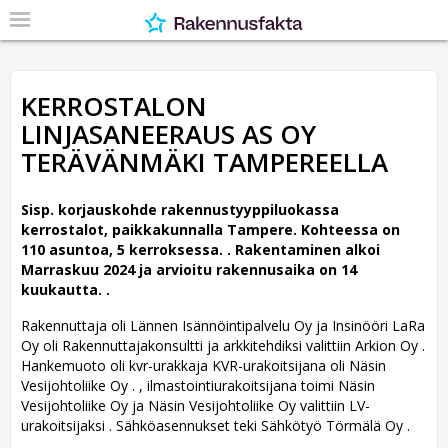
KERROSTALON
LINJASANEERAUS AS OY
TERÄVÄNMÄKI TAMPEREELLA
Sisp. korjauskohde rakennustyyppiluokassa
kerrostalot, paikkakunnalla Tampere. Kohteessa on
110 asuntoa, 5 kerroksessa. .
Rakentaminen alkoi
Marraskuu 2024 ja arvioitu rakennusaika on 14
kuukautta. .
Rakennuttaja oli Lännen Isännöintipalvelu Oy ja Insinööri LaRa
Oy oli Rakennuttajakonsultti ja arkkitehdiksi valittiin Arkion Oy .
Hankemuoto oli kvr-urakkaja KVR-urakoitsijana oli Näsin
Vesijohtoliike Oy . , ilmastointiurakoitsijana toimi Näsin
Vesijohtoliike Oy ja Näsin Vesijohtoliike Oy valittiin LV-
urakoitsijaksi . Sähköasennukset teki Sähkötyö Törmälä Oy .