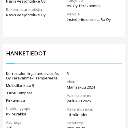
Taloyhtiö
Näsin Vesijohtoliike Oy
As. Oy Terävänmäki
Rakennusurakoitsija
Valvoja
Näsin Vesijohtoliike Oy
Insinööritoimisto LaRa Oy
HANKETIEDOT
Kerrostalon linjasaneeraus As
5
Oy Terävänmäki Tampereella
Aloitus:
Multisillankatu 9
Marraskuu 2024
33850 Tampere
Valmistuminen:
Pirkanmaa
Joulukuu 2025
Urakkatyyppi:
Rakennusaika:
KVR-urakka
14 månader
Asuntoja:
Päivitetty:
110