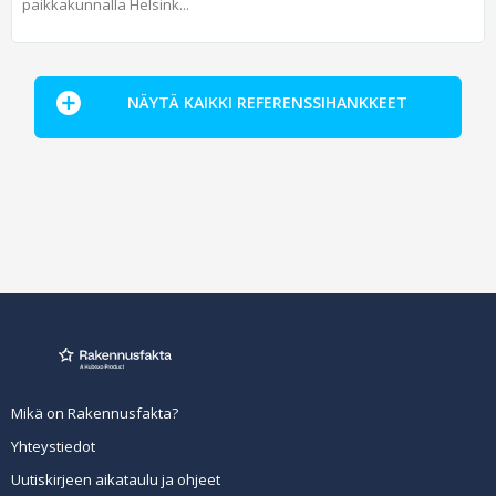
paikkakunnalla Helsink...
NÄYTÄ KAIKKI REFERENSSIHANKKEET
Mikä on Rakennusfakta?
Yhteystiedot
Uutiskirjeen aikataulu ja ohjeet