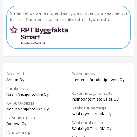
Smart tehostaa ja nopeuttaa työtäsi. Smartista saat tiedon
kaikista Suomen rakennushankkeista ja työmaista.
Arkkitehti
Rakennuttaja
Arkion Oy
Lännen Isännöintipalvelu Oy
I-urakoitsija
Rakennuttajakonsultti
Näsin Vesijohtoliike Oy
Insinööritoimisto LaRa Oy
KVR-urakoitsija
Sähkösuunnittelija
Näsin Vesijohtoliike Oy
Sähkötyö Törmälä Oy
LV-suunnittelija
Sähköurakoitsija
Rotewa Oy
Sähkötyö Törmälä Oy
LV-urakoitsija