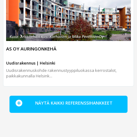
AS OY AURINGONKEHÄ
Uudisrakennus | Helsinki
Uudisrakennuskohde rakennustyyppiluokassa kerrostalot,
paikkakunnalla Helsink...
NÄYTÄ KAIKKI REFERENSSIHANKKEET