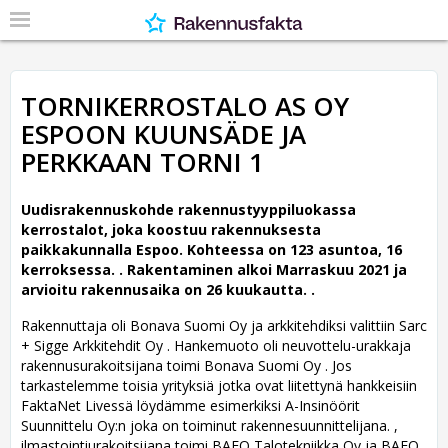
TORNIKERROSTALO AS OY
ESPOON KUUNSÄDE JA
PERKKAAN TORNI 1
Uudisrakennuskohde rakennustyyppiluokassa
kerrostalot, joka koostuu rakennuksesta
paikkakunnalla Espoo. Kohteessa on 123 asuntoa, 16
kerroksessa. .
Rakentaminen alkoi Marraskuu 2021 ja
arvioitu rakennusaika on 26 kuukautta. .
Rakennuttaja oli Bonava Suomi Oy ja arkkitehdiksi valittiin Sarc
+ Sigge Arkkitehdit Oy .
Hankemuoto oli neuvottelu-urakkaja
rakennusurakoitsijana toimi Bonava Suomi Oy . Jos
tarkastelemme toisia yrityksiä jotka ovat liitettynä hankkeisiin
FaktaNet Livessä löydämme esimerkiksi A-Insinöörit
Suunnittelu Oy:n joka on toiminut rakennesuunnittelijana. ,
ilmastointiurakoitsijana toimi BAFO Talotekniikka Oy ja BAFO