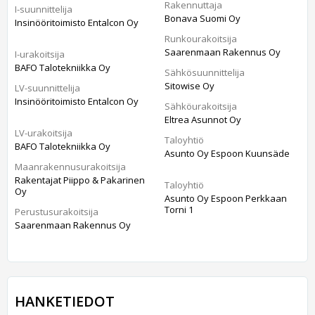
Rakennuttaja
I-suunnittelija
Bonava Suomi Oy
Insinööritoimisto Entalcon Oy
Runkourakoitsija
Saarenmaan Rakennus Oy
I-urakoitsija
BAFO Talotekniikka Oy
Sähkösuunnittelija
Sitowise Oy
LV-suunnittelija
Insinööritoimisto Entalcon Oy
Sähköurakoitsija
Eltrea Asunnot Oy
LV-urakoitsija
Taloyhtiö
BAFO Talotekniikka Oy
Asunto Oy Espoon Kuunsäde
Maanrakennusurakoitsija
Rakentajat Piippo & Pakarinen
Taloyhtiö
Oy
Asunto Oy Espoon Perkkaan
Torni 1
Perustusurakoitsija
Saarenmaan Rakennus Oy
HANKETIEDOT