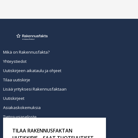
Mikä on Rakennusfakta?
Yhteystiedot
Uutiskirjeen aikataulu ja ohjeet
Tilaa uutiskirje
Lisää yrityksesi Rakennusfaktaan
Uutiskirjeet
Asiakaskokemuksia
Tietosuojaseloste
Newsletter info in English
TILAA RAKENNUSFAKTAN
Tilaa uutiskirje