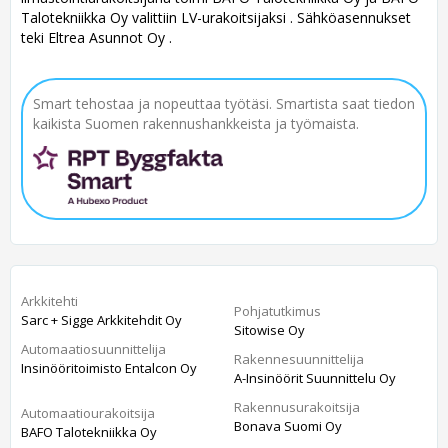
Talotekniikka Oy valittiin LV-urakoitsijaksi . Sähköasennukset
teki Eltrea Asunnot Oy .
Smart tehostaa ja nopeuttaa työtäsi. Smartista saat tiedon
kaikista Suomen rakennushankkeista ja työmaista.
Arkkitehti
Pohjatutkimus
Sarc + Sigge Arkkitehdit Oy
Sitowise Oy
Automaatiosuunnittelija
Rakennesuunnittelija
Insinööritoimisto Entalcon Oy
A-Insinöörit Suunnittelu Oy
Rakennusurakoitsija
Automaatiourakoitsija
Bonava Suomi Oy
BAFO Talotekniikka Oy