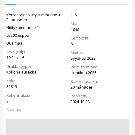
Kerrostalot Niittykummuntie 1
115
Espooseen
Alue:
Niittykummuntie 1
4843
02200 Espoo
Kerroksia:
Uusimaa
8
Arvo (Milj.):
Aloitus:
19,2 milj. €
Syyskuu 2023
Urakkatyyppi:
Valmistuminen:
Kokonaisurakka
Huhtikuu 2025
Koko:
Rakennusaika:
31819
20 månader
Rakennuksia:
Päivitetty:
2
2024-10-23
Asuntoja: