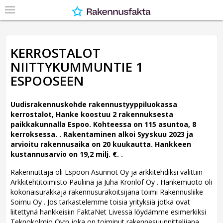
KERROSTALOT
NIITTYKUMMUNTIE 1
ESPOOSEEN
Uudisrakennuskohde rakennustyyppiluokassa
kerrostalot, Hanke koostuu 2 rakennuksesta
paikkakunnalla Espoo. Kohteessa on 115 asuntoa, 8
kerroksessa. .
Rakentaminen alkoi Syyskuu 2023 ja
arvioitu rakennusaika on 20 kuukautta. Hankkeen
kustannusarvio on 19,2 milj. €. .
Rakennuttaja oli Espoon Asunnot Oy ja arkkitehdiksi valittiin
Arkkitehtitoimisto Pauliina ja Juha Kronlöf Oy .
Hankemuoto oli
kokonaisurakkaja rakennusurakoitsijana toimi Rakennusliike
Soimu Oy . Jos tarkastelemme toisia yrityksiä jotka ovat
liitettynä hankkeisiin FaktaNet Livessä löydämme esimerkiksi
Teknokolmio Oy:n joka on toiminut rakennesuunnittelijana. ,