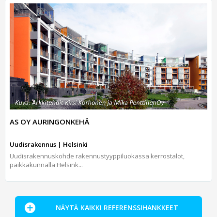
AS OY AURINGONKEHÄ
Uudisrakennus | Helsinki
Uudisrakennuskohde rakennustyyppiluokassa kerrostalot,
paikkakunnalla Helsink...
NÄYTÄ KAIKKI REFERENSSIHANKKEET