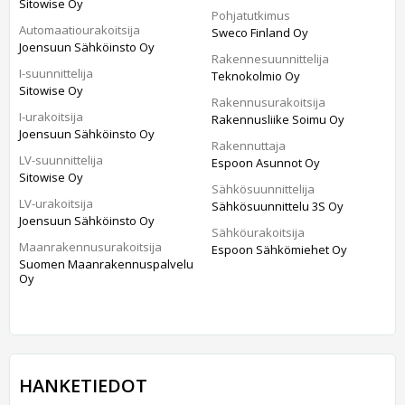
Sitowise Oy
Pohjatutkimus
Automaatiourakoitsija
Sweco Finland Oy
Joensuun Sähköinsto Oy
Rakennesuunnittelija
I-suunnittelija
Teknokolmio Oy
Sitowise Oy
Rakennusurakoitsija
I-urakoitsija
Rakennusliike Soimu Oy
Joensuun Sähköinsto Oy
Rakennuttaja
LV-suunnittelija
Espoon Asunnot Oy
Sitowise Oy
Sähkösuunnittelija
LV-urakoitsija
Sähkösuunnittelu 3S Oy
Joensuun Sähköinsto Oy
Sähköurakoitsija
Maanrakennusurakoitsija
Espoon Sähkömiehet Oy
Suomen Maanrakennuspalvelu
Oy
HANKETIEDOT