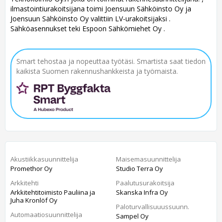
ilmastointiurakoitsijana toimi Joensuun Sähköinsto Oy ja
Joensuun Sähköinsto Oy valittiin LV-urakoitsijaksi .
Sähköasennukset teki Espoon Sähkömiehet Oy .
Smart tehostaa ja nopeuttaa työtäsi. Smartista saat tiedon
kaikista Suomen rakennushankkeista ja työmaista.
Akustiikkasuunnittelija
Maisemasuunnittelija
Promethor Oy
Studio Terra Oy
Arkkitehti
Paalutusurakoitsija
Arkkitehtitoimisto Pauliina ja
Skanska Infra Oy
Juha Kronlöf Oy
Paloturvallisuuussuunn.
Automaatiosuunnittelija
Sampel Oy