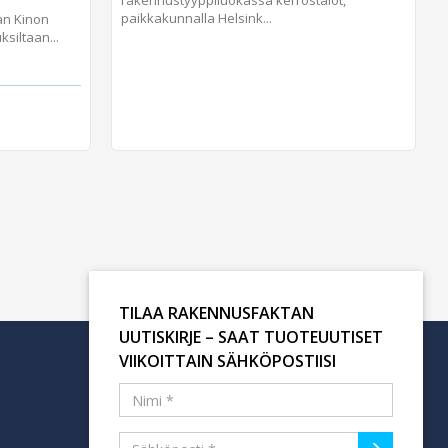
rakennustyyppiluokassa kerrostalot,
paikkakunnalla Helsink...
an Kinon
iltaan...
TILAA RAKENNUSFAKTAN
UUTISKIRJE – SAAT TUOTEUUTISET
VIIKOITTAIN SÄHKÖPOSTIISI
Tilaa uutiskirje