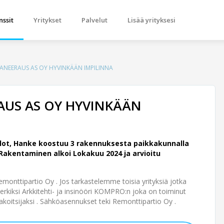
nssit
Yritykset
Palvelut
Lisää yrityksesi
SANEERAUS AS OY HYVINKÄÄN IMPILINNA
AUS AS OY HYVINKÄÄN
lot, Hanke koostuu 3 rakennuksesta paikkakunnalla
Rakentaminen alkoi Lokakuu 2024 ja arvioitu
monttipartio Oy . Jos tarkastelemme toisia yrityksiä jotka
rkiksi Arkkitehti- ja insinööri KOMPRO:n joka on toiminut
rakoitsijaksi . Sähköasennukset teki Remonttipartio Oy .