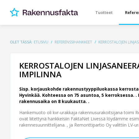
Tuotteet
Refere
OLET TÄSSÄ:
ETUSIVU
REFERENSSIHANKKEET
KERROSTALOJEN LINJA
KERROSTALOJEN LINJASANEER
IMPILINNA
Sisp. korjauskohde rakennustyyppiluokassa kerrosta
Hyvinkää. Kohteessa on 75 asuntoa, 5 kerroksessa. .
rakennusaika on 8 kuukautta. .
Hankemuoto oli kvr-urakkaja rakennusurakoitsijana toimi Re
ovat liitettynä hankkeisiin FaktaNet Livessä löydämme esime
rakennesuunnittelijana. , ja Remonttipartio Oy valittiin LV-u