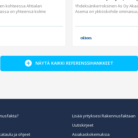
jen kohteessa Ahtialan
Yhdeksänkerroksinen As Oy Aka
assa on yhteensä kolme
Asema on ykköskohde ominaisuuks
NÄYTÄ KAIKKI REFERENSSIHANKKEET
nusfakta?
Lisää yrityksesi Rakennusfaktaan
Uutiskirjeet
kataulu ja ohjeet
Asiakaskokemuksia