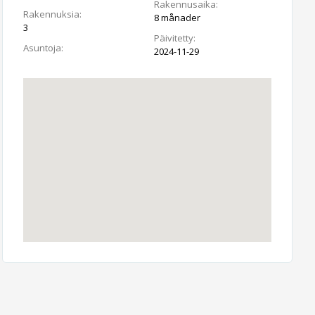
Rakennusaika:
Rakennuksia:
8 månader
3
Päivitetty:
Asuntoja:
2024-11-29