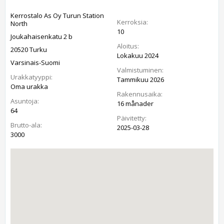
Kerrostalo As Oy Turun Station
Kerroksia:
North
10
Joukahaisenkatu 2 b
Aloitus:
20520 Turku
Lokakuu 2024
Varsinais-Suomi
Valmistuminen:
Urakkatyyppi:
Tammikuu 2026
Oma urakka
Rakennusaika:
Asuntoja:
16 månader
64
Päivitetty:
Brutto-ala:
2025-03-28
3000