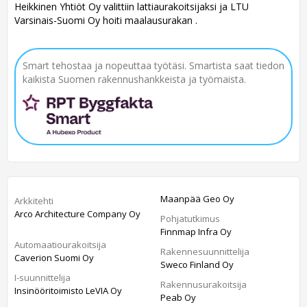
Heikkinen Yhtiöt Oy valittiin lattiaurakoitsijaksi ja LTU
Varsinais-Suomi Oy hoiti maalausurakan .
Smart tehostaa ja nopeuttaa työtäsi. Smartista saat tiedon
kaikista Suomen rakennushankkeista ja työmaista.
Maanpää Geo Oy
Arkkitehti
Arco Architecture Company Oy
Pohjatutkimus
Finnmap Infra Oy
Automaatiourakoitsija
Rakennesuunnittelija
Caverion Suomi Oy
Sweco Finland Oy
I-suunnittelija
Rakennusurakoitsija
Insinööritoimisto LeVIA Oy
Peab Oy