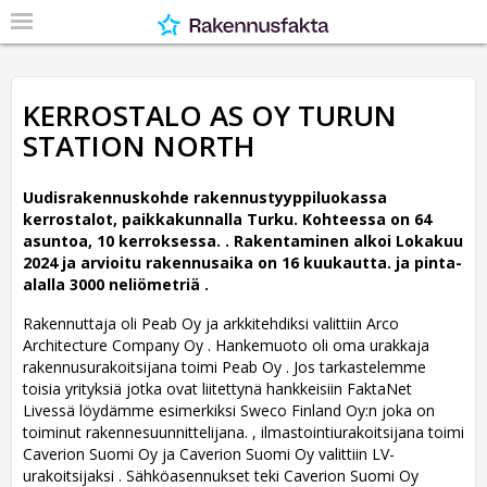
KERROSTALO AS OY TURUN
STATION NORTH
Uudisrakennuskohde rakennustyyppiluokassa
kerrostalot, paikkakunnalla Turku. Kohteessa on 64
asuntoa, 10 kerroksessa. .
Rakentaminen alkoi Lokakuu
2024 ja arvioitu rakennusaika on 16 kuukautta. ja pinta-
alalla 3000 neliömetriä .
Rakennuttaja oli Peab Oy ja arkkitehdiksi valittiin Arco
Architecture Company Oy .
Hankemuoto oli oma urakkaja
rakennusurakoitsijana toimi Peab Oy . Jos tarkastelemme
toisia yrityksiä jotka ovat liitettynä hankkeisiin FaktaNet
Livessä löydämme esimerkiksi Sweco Finland Oy:n joka on
toiminut rakennesuunnittelijana. , ilmastointiurakoitsijana toimi
Caverion Suomi Oy ja Caverion Suomi Oy valittiin LV-
urakoitsijaksi . Sähköasennukset teki Caverion Suomi Oy