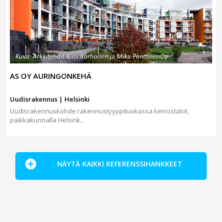
AS OY AURINGONKEHÄ
Uudisrakennus | Helsinki
Uudisrakennuskohde rakennustyyppiluokassa kerrostalot,
paikkakunnalla Helsink...
NÄYTÄ KAIKKI REFERENSSIHANKKEET