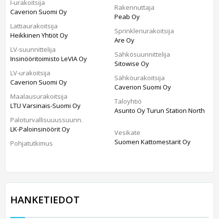
I-urakoitsija
Rakennuttaja
Caverion Suomi Oy
Peab Oy
Lattiaurakoitsija
Sprinkleriurakoitsija
Heikkinen Yhtiöt Oy
Are Oy
LV-suunnittelija
Sähkösuunnittelija
Insinööritoimisto LeVIA Oy
Sitowise Oy
LV-urakoitsija
Sähköurakoitsija
Caverion Suomi Oy
Caverion Suomi Oy
Maalausurakoitsija
Taloyhtiö
LTU Varsinais-Suomi Oy
Asunto Oy Turun Station North
Paloturvallisuuussuunn.
LK-Paloinsinöörit Oy
Vesikate
Suomen Kattomestarit Oy
Pohjatutkimus
HANKETIEDOT