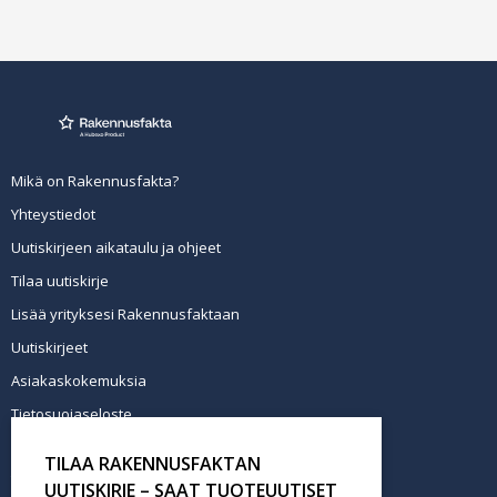
Mikä on Rakennusfakta?
Yhteystiedot
Uutiskirjeen aikataulu ja ohjeet
Tilaa uutiskirje
Lisää yrityksesi Rakennusfaktaan
Uutiskirjeet
Asiakaskokemuksia
Tietosuojaseloste
Newsletter info in English
TILAA RAKENNUSFAKTAN
Tilaa uutiskirje
UUTISKIRJE – SAAT TUOTEUUTISET