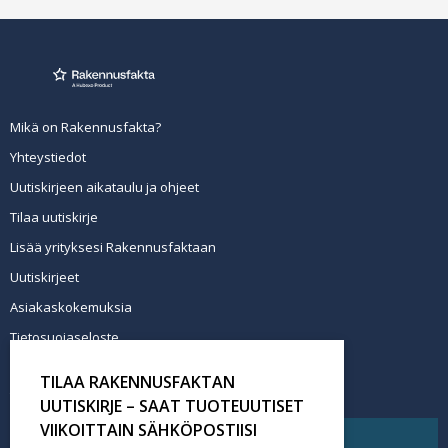
Mikä on Rakennusfakta?
Yhteystiedot
Uutiskirjeen aikataulu ja ohjeet
Tilaa uutiskirje
Lisää yrityksesi Rakennusfaktaan
Uutiskirjeet
Asiakaskokemuksia
Tietosuojaseloste
Newsletter info in English
TILAA RAKENNUSFAKTAN
Tilaa uutiskirje
UUTISKIRJE – SAAT TUOTEUUTISET
VIIKOITTAIN SÄHKÖPOSTIISI