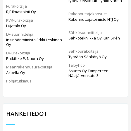
työeläkevakuutusyhtiö Varma
I-urakoitsija
RJF Ilmastointi Oy
Rakennuttajakonsultti
Rakennuttajatoimisto HTJ Oy
KVR-urakoitsija
Lujatalo Oy
Sähkösuunnittelija
LV-suunnittelija
Sähkötekniikka Oy Kari Sirén
Insinööritoimisto Erkki Leskinen
Oy
Sähköurakoitsija
LV-urakoitsija
Tyrvään Sähkötyö Oy
Putkiliike P. Nuora Oy
Taloyhtiö
Maanrakennusurakoitsija
Asunto Oy Tampereen
Axbella Oy
Näsijärvenkatu 3
Pohjatutkimus
HANKETIEDOT