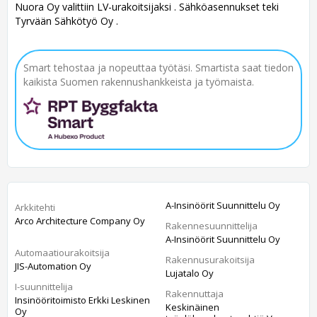
Nuora Oy valittiin LV-urakoitsijaksi . Sähköasennukset teki
Tyrvään Sähkötyö Oy .
Smart tehostaa ja nopeuttaa työtäsi. Smartista saat tiedon
kaikista Suomen rakennushankkeista ja työmaista.
A-Insinöörit Suunnittelu Oy
Arkkitehti
Arco Architecture Company Oy
Rakennesuunnittelija
A-Insinöörit Suunnittelu Oy
Automaatiourakoitsija
Rakennusurakoitsija
JIS-Automation Oy
Lujatalo Oy
I-suunnittelija
Rakennuttaja
Insinööritoimisto Erkki Leskinen
Keskinäinen
Oy