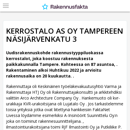
KERROSTALO AS OY TAMPEREEN
NÄSIJÄRVENKATU 3
Uudisrakennuskohde rakennustyyppiluokassa
kerrostalot, joka koostuu rakennuksesta
paikkakunnalla Tampere. Kohteessa on 87 asuntoa, .
Rakentaminen alkoi Huhtikuu 2022 ja arvioitu
rakennusaika on 20 kuukautta. .
Rakennuttaja oli Keskinäinen työeläkevakuutusyhtiö Varma ja
Rakennuttaja HTJ Oy oli Rakennuttajakonsultti ja arkkitehdiksi
valittiin Arco Architecture Company Oy .
Hankemuoto oli kvr-
urakkaja KVR-urakoitsijana oli Lujatalo Oy . Jos tarkastelemme
toisia yrityksiä jotka ovat liitettynä hankkeisiin FaktaNet
Livessä löydämme esimerkiksi A-Insinöörit Suunnittelu Oy:n
joka on toiminut rakennesuunnittelijana. ,
ilmastointiurakoitsijana toimi RJF Ilmastointi Oy ja Putkiliike P.