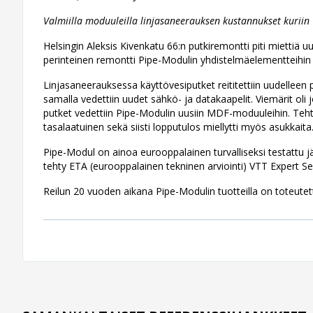
Valmiilla moduuleilla linjasaneerauksen kustannukset kuriin
Helsingin Aleksis Kivenkatu 66:n putkiremontti piti miettiä u
perinteinen remontti Pipe-Modulin yhdistelmäelementteihin 
Linjasaneerauksessa käyttövesiputket reititettiin uudelleen 
samalla vedettiin uudet sähkö- ja datakaapelit. Viemärit oli
putket vedettiin Pipe-Modulin uusiin MDF-moduuleihin. Tehta
tasalaatuinen sekä siisti lopputulos miellytti myös asukkaita
Pipe-Modul on ainoa eurooppalainen turvalliseksi testattu jä
tehty ETA (eurooppalainen tekninen arviointi) VTT Expert Se
Reilun 20 vuoden aikana Pipe-Modulin tuotteilla on toteutet