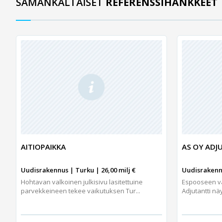
SAMANKALTAISET
REFERENSSIHANKKEET
AITIOPAIKKA
AS OY ADJ
Uudisrakennus | Turku | 26,00 milj €
Uudisrakennu
Hohtavan valkoinen julkisivu lasitettuine
Espooseen va
parvekkeineen tekee vaikutuksen Tur...
Adjutantti nä