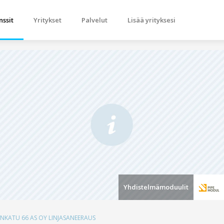
nssit
Yritykset
Palvelut
Lisää yrityksesi
Yhdistelmämoduulit
VENKATU 66 AS OY LINJASANEERAUS