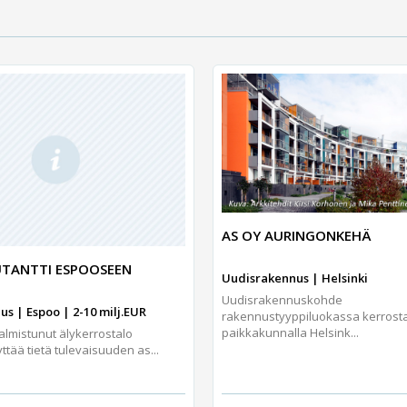
AS OY AURINGONKEHÄ
UTANTTI ESPOOSEEN
Uudisrakennus | Helsinki
Uudisrakennuskohde
s | Espoo | 2-10 milj.EUR
rakennustyyppiluokassa kerrosta
paikkakunnalla Helsink...
lmistunut älykerrostalo
yttää tietä tulevaisuuden as...