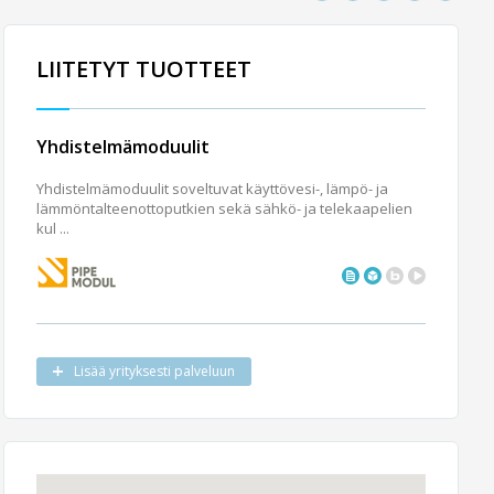
LIITETYT TUOTTEET
Yhdistelmämoduulit
Yhdistelmämoduulit soveltuvat käyttövesi-, lämpö- ja
lämmöntalteenottoputkien sekä sähkö- ja telekaapelien
kul ...
Lisää yrityksesti palveluun