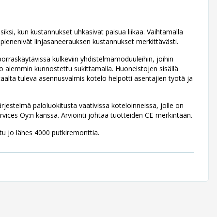
usiksi, kun kustannukset uhkasivat paisua liikaa. Vaihtamalla
pienenivät linjasaneerauksen kustannukset merkittävästi.
porraskäytävissä kulkeviin yhdistelmämoduuleihin, joihin
 jo aiemmin kunnostettu sukittamalla. Huoneistojen sisällä
alta tuleva asennusvalmis kotelo helpotti asentajien työtä ja
.
rjestelmä paloluokitusta vaativissa koteloinneissa, jolle on
rvices Oy:n kanssa. Arviointi johtaa tuotteiden CE-merkintään.
tu jo lähes 4000 putkiremonttia.