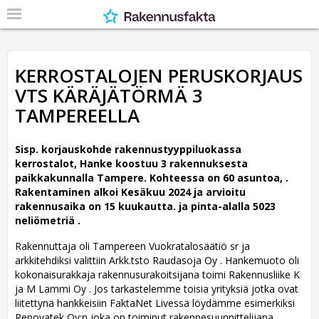
KERROSTALOJEN PERUSKORJAUS
VTS KÄRÄJÄTÖRMÄ 3
TAMPEREELLA
Sisp. korjauskohde rakennustyyppiluokassa
kerrostalot, Hanke koostuu 3 rakennuksesta
paikkakunnalla Tampere. Kohteessa on 60 asuntoa, .
Rakentaminen alkoi Kesäkuu 2024 ja arvioitu
rakennusaika on 15 kuukautta. ja pinta-alalla 5023
neliömetriä .
Rakennuttaja oli Tampereen Vuokratalosäätiö sr ja
arkkitehdiksi valittiin Arkk.tsto Raudasoja Oy .
Hankemuoto oli
kokonaisurakkaja rakennusurakoitsijana toimi Rakennusliike K
ja M Lammi Oy . Jos tarkastelemme toisia yrityksiä jotka ovat
liitettynä hankkeisiin FaktaNet Livessä löydämme esimerkiksi
Renovatek Oy:n joka on toiminut rakennesuunnittelijana. ,