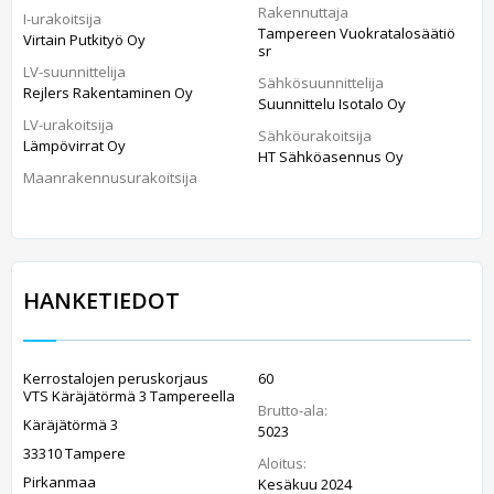
Rakennuttaja
I-urakoitsija
Tampereen Vuokratalosäätiö
Virtain Putkityö Oy
sr
LV-suunnittelija
Sähkösuunnittelija
Rejlers Rakentaminen Oy
Suunnittelu Isotalo Oy
LV-urakoitsija
Sähköurakoitsija
Lämpövirrat Oy
HT Sähköasennus Oy
Maanrakennusurakoitsija
HANKETIEDOT
Kerrostalojen peruskorjaus
60
VTS Käräjätörmä 3 Tampereella
Brutto-ala:
Käräjätörmä 3
5023
33310 Tampere
Aloitus:
Pirkanmaa
Kesäkuu 2024