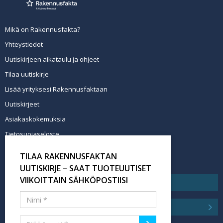
Mikä on Rakennusfakta?
Yhteystiedot
Uutiskirjeen aikataulu ja ohjeet
Tilaa uutiskirje
Lisää yrityksesi Rakennusfaktaan
Uutiskirjeet
Asiakaskokemuksia
Tietosuojaseloste
Newsletter info in English
TILAA RAKENNUSFAKTAN
Tilaa uutiskirje
UUTISKIRJE – SAAT TUOTEUUTISET
VIIKOITTAIN SÄHKÖPOSTIISI