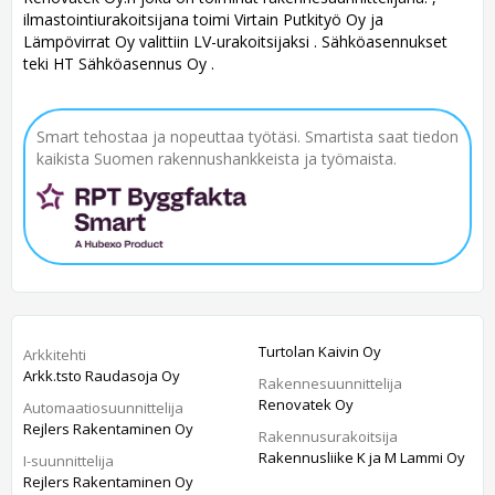
ilmastointiurakoitsijana toimi Virtain Putkityö Oy ja
Lämpövirrat Oy valittiin LV-urakoitsijaksi . Sähköasennukset
teki HT Sähköasennus Oy .
Smart tehostaa ja nopeuttaa työtäsi. Smartista saat tiedon
kaikista Suomen rakennushankkeista ja työmaista.
Turtolan Kaivin Oy
Arkkitehti
Arkk.tsto Raudasoja Oy
Rakennesuunnittelija
Renovatek Oy
Automaatiosuunnittelija
Rejlers Rakentaminen Oy
Rakennusurakoitsija
Rakennusliike K ja M Lammi Oy
I-suunnittelija
Rejlers Rakentaminen Oy