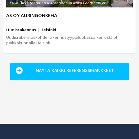
AS OY AURINGONKEHÄ
Uudisrakennus | Helsinki
Uudisrakennuskohde rakennustyyppiluokassa kerrostalot,
paikkakunnalla Helsink...
NÄYTÄ KAIKKI REFERENSSIHANKKEET