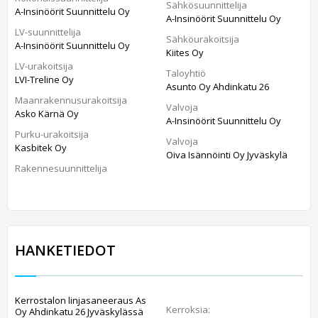
Sähkösuunnittelija
A-Insinöörit Suunnittelu Oy
A-Insinöörit Suunnittelu Oy
LV-suunnittelija
Sähköurakoitsija
A-Insinöörit Suunnittelu Oy
Kiites Oy
LV-urakoitsija
Taloyhtiö
LVI-Treline Oy
Asunto Oy Ahdinkatu 26
Maanrakennusurakoitsija
Valvoja
Asko Kärnä Oy
A-Insinöörit Suunnittelu Oy
Purku-urakoitsija
Valvoja
Kasbitek Oy
Oiva Isännöinti Oy Jyväskylä
Rakennesuunnittelija
HANKETIEDOT
Kerrostalon linjasaneeraus As
Kerroksia:
Oy Ahdinkatu 26 Jyväskylässä