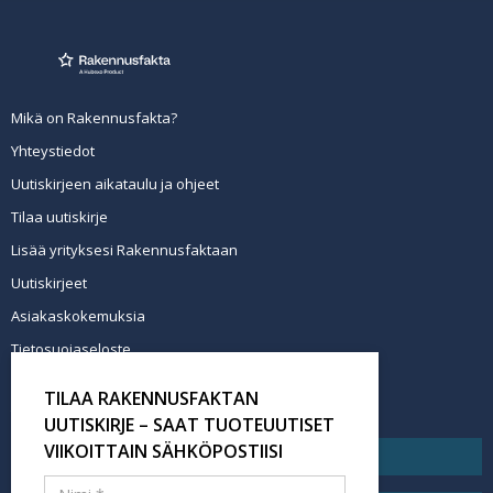
Mikä on Rakennusfakta?
Yhteystiedot
Uutiskirjeen aikataulu ja ohjeet
Tilaa uutiskirje
Lisää yrityksesi Rakennusfaktaan
Uutiskirjeet
Asiakaskokemuksia
Tietosuojaseloste
Newsletter info in English
TILAA RAKENNUSFAKTAN
Tilaa uutiskirje
UUTISKIRJE – SAAT TUOTEUUTISET
VIIKOITTAIN SÄHKÖPOSTIISI