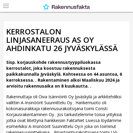
KERROSTALON
LINJASANEERAUS AS OY
AHDINKATU 26 JYVÄSKYLÄSSÄ
Sisp. korjauskohde rakennustyyppiluokassa
kerrostalot, joka koostuu rakennuksesta
paikkakunnalla Jyväskylä. Kohteessa on 44 asuntoa, 6
kerroksessa. .
Rakentaminen alkoi Maaliskuu 2024 ja
arvioitu rakennusaika on 8 kuukautta. .
Rakennuttaja oli Oiva Isännöinti Oy Jyväskylä ja arkkitehdiksi
valittiin A-Insinöörit Suunnittelu Oy .
Hankemuoto oli
kokonaisurakkaja rakennusurakoitsijana toimi Consti
Korjausrakentaminen Oy . Jos tarkastelemme toisia yrityksiä
jotka ovat liitettynä hankkeisiin FaktaNet Livessä löydämme
esimerkiksi A-Insinöörit Suunnittelu Oy:n joka on toiminut
rakennesuunnittelijana. , ilmastointiurakoitsijana toimi LVI-