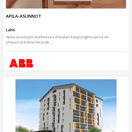
APILA-ASUNNOT
Lahti
Apila-asuntojen kohteessa Ahtialan kaupunginosassa on
yhteensä kolme hirsirak...