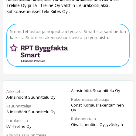
Treline Oy ja LVI-Treline Oy valittiin LV-urakoitsijaksi .
Sähköasennukset teki Kiites Oy .
Smart tehostaa ja nopeuttaa työtäsi. Smartista saat tiedon
kaikista Suomen rakennushankkeista ja työmaista.
A-Insinöörit Suunnittelu Oy
Arkkitehti
A-Insinöörit Suunnittelu Oy
Rakennusurakoitsija
Consti Korjausrakentaminen
I-suunnittelija
Oy
A-Insinöörit Suunnittelu Oy
Rakennuttaja
I-urakoitsija
Oiva Isännöinti Oy Jyväskylä
LVI-Treline Oy
Kokonaissuunnittelija