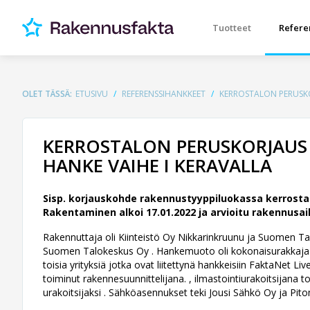
Tuotteet
Refere
OLET TÄSSÄ:
ETUSIVU
REFERENSSIHANKKEET
KERROSTALON PERUSKOR
KERROSTALON PERUSKORJAUS 
HANKE VAIHE I KERAVALLA
Sisp. korjauskohde rakennustyyppiluokassa kerrostal
Rakentaminen alkoi 17.01.2022 ja arvioitu rakennusai
Rakennuttaja oli Kiinteistö Oy Nikkarinkruunu ja Suomen Talo
Suomen Talokeskus Oy .
Hankemuoto oli kokonaisurakkaja 
toisia yrityksiä jotka ovat liitettynä hankkeisiin FaktaNe
toiminut rakennesuunnittelijana. , ilmastointiurakoitsijana 
urakoitsijaksi . Sähköasennukset teki Jousi Sähkö Oy ja Pi