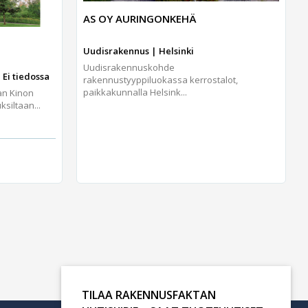
AS OY AURINGONKEHÄ
Uudisrakennus | Helsinki
Uudisrakennuskohde
 Ei tiedossa
rakennustyyppiluokassa kerrostalot,
paikkakunnalla Helsink...
an Kinon
iltaan...
TILAA RAKENNUSFAKTAN