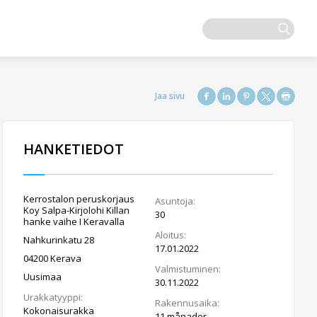
HANKETIEDOT
Kerrostalon peruskorjaus
Asuntoja:
Koy Salpa-Kirjolohi Killan
30
hanke vaihe I Keravalla
Aloitus:
Nahkurinkatu 28
17.01.2022
04200 Kerava
Valmistuminen:
Uusimaa
30.11.2022
Urakkatyyppi:
Rakennusaika:
Kokonaisurakka
11 månader