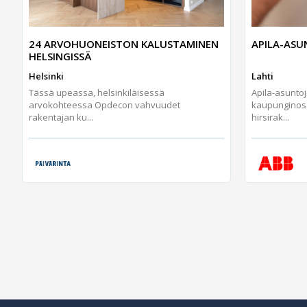
24 ARVOHUONEISTON KALUSTAMINEN
APILA-AS
HELSINGISSÄ
Helsinki
Lahti
Tässä upeassa, helsinkiläisessä
Apila-asunto
arvokohteessa Opdecon vahvuudet
kaupunginos
rakentajan ku...
hirsirak...