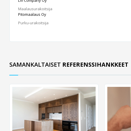
LVI Company Oy
Maalausurakoitsija
Pitomaalaus Oy
Purku-urakoitsija
SAMANKALTAISET
REFERENSSIHANKKEET