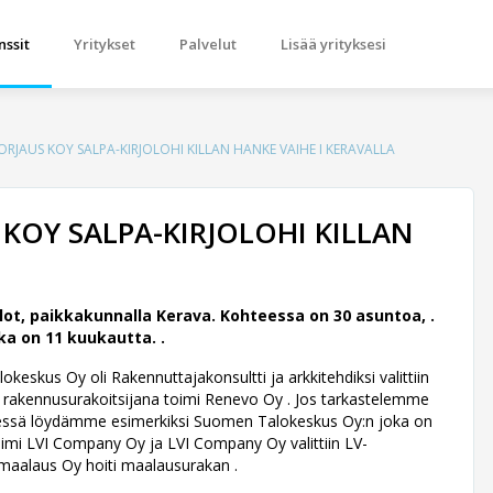
nssit
Yritykset
Palvelut
Lisää yrityksesi
JAUS KOY SALPA-KIRJOLOHI KILLAN HANKE VAIHE I KERAVALLA
KOY SALPA-KIRJOLOHI KILLAN
ot, paikkakunnalla Kerava. Kohteessa on 30 asuntoa, .
ka on 11 kuukautta. .
keskus Oy oli Rakennuttajakonsultti ja arkkitehdiksi valittiin
rakennusurakoitsijana toimi Renevo Oy . Jos tarkastelemme
t Livessä löydämme esimerkiksi Suomen Talokeskus Oy:n joka on
toimi LVI Company Oy ja LVI Company Oy valittiin LV-
tomaalaus Oy hoiti maalausurakan .