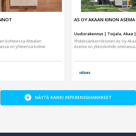
UNNOT
AS OY AKAAN KINON ASEMA
Uudisrakennus | Toijala, Akaa |
jen kohteessa Ahtialan
Yhdeksänkerroksinen As Oy Aka
assa on yhteensä kolme
Asema on ykköskohde ominaisuuks
NÄYTÄ KAIKKI REFERENSSIHANKKEET