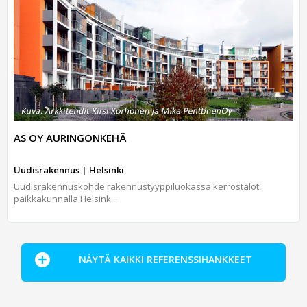
AS OY AURINGONKEHÄ
Uudisrakennus | Helsinki
Uudisrakennuskohde rakennustyyppiluokassa kerrostalot,
paikkakunnalla Helsink...
NÄYTÄ KAIKKI REFERENSSIHANKKEET