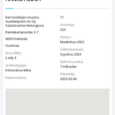
Kerrostalojen muutos
11
maalämpöön As Oy
Asuntoja:
Säästöranta Helsingissä
220
Rantakartanontie 3-7
Aloitus:
00910 Helsinki
Maaliskuu 2023
Uusimaa
Valmistuminen:
Arvo (Milj.):
Syyskuu 2023
2 milj. €
Rakennusaika:
Urakkatyyppi:
7 månader
Kokonaisurakka
Päivitetty:
Rakennuksia:
2023-03-06