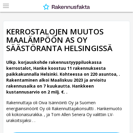
KERROSTALOJEN MUUTOS
MAALÄMPÖÖN AS OY
SÄÄSTÖRANTA HELSINGISSÄ
Ulkp. korjauskohde rakennustyyppiluokassa
kerrostalot, Hanke koostuu 11 rakennuksesta
paikkakunnalla Helsinki. Kohteessa on 220 asuntoa, .
Rakentaminen alkoi Maaliskuu 2023 ja arvioitu
rakennusaika on 7 kuukautta. Hankkeen
kustannusarvio on 2 milj. €. .
Rakennuttaja oli Oiva Isännöinti Oy ja Suomen
energiainsinöörit Oy oli Rakennuttajakonsultti .
Hankemuoto
oli kokonaisurakka. , ja Tom Allen Senera Oy valittiin LV-
urakoitsijaksi . .