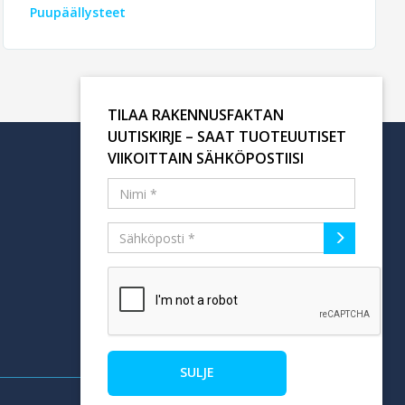
Puupäällysteet
TILAA RAKENNUSFAKTAN
UUTISKIRJE – SAAT TUOTEUUTISET
VIIKOITTAIN SÄHKÖPOSTIISI
Tilaa uutiskirje
SULJE