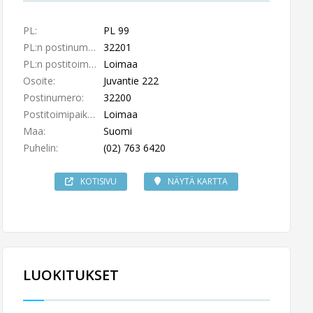
PL:
PL 99
PL:n postinumero:
32201
PL:n postitoimipaikka:
Loimaa
Osoite:
Juvantie 222
Postinumero:
32200
Postitoimipaikka:
Loimaa
Maa:
Suomi
Puhelin:
(02) 763 6420
KOTISIVU
NÄYTÄ KARTTA
LUOKITUKSET