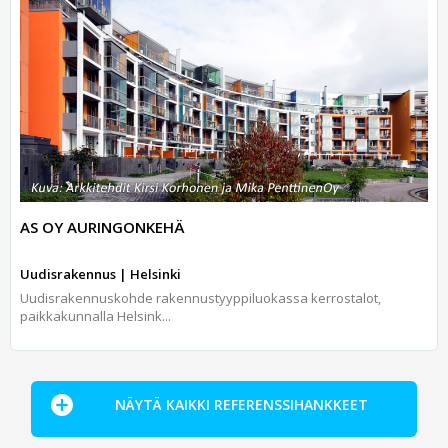
AS OY AURINGONKEHÄ
Uudisrakennus | Helsinki
Uudisrakennuskohde rakennustyyppiluokassa kerrostalot,
paikkakunnalla Helsink...
NÄYTÄ KAIKKI REFERENSSIHANKKEET