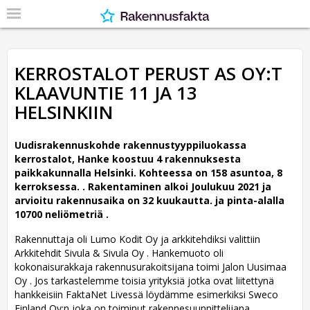
KERROSTALOT PERUST AS OY:T
KLAAVUNTIE 11 JA 13
HELSINKIIN
Uudisrakennuskohde rakennustyyppiluokassa
kerrostalot, Hanke koostuu 4 rakennuksesta
paikkakunnalla Helsinki. Kohteessa on 158 asuntoa, 8
kerroksessa. .
Rakentaminen alkoi Joulukuu 2021 ja
arvioitu rakennusaika on 32 kuukautta. ja pinta-alalla
10700 neliömetriä .
Rakennuttaja oli Lumo Kodit Oy ja arkkitehdiksi valittiin
Arkkitehdit Sivula & Sivula Oy .
Hankemuoto oli
kokonaisurakkaja rakennusurakoitsijana toimi Jalon Uusimaa
Oy . Jos tarkastelemme toisia yrityksiä jotka ovat liitettynä
hankkeisiin FaktaNet Livessä löydämme esimerkiksi Sweco
Finland Oy:n joka on toiminut rakennesuunnittelijana. ,