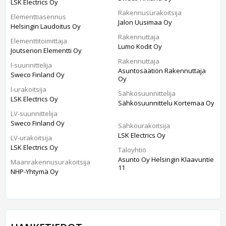
LSK Electrics Oy
Rakennusurakoitsija
Elementtiasennus
Jalon Uusimaa Oy
Helsingin Laudoitus Oy
Rakennuttaja
Elementtitoimittaja
Lumo Kodit Oy
Joutsenon Elementti Oy
Rakennuttaja
I-suunnittelija
Asuntosäätiön Rakennuttaja
Sweco Finland Oy
Oy
I-urakoitsija
Sähkösuunnittelija
LSK Electrics Oy
Sähkösuunnittelu Kortemaa Oy
LV-suunnittelija
Sweco Finland Oy
Sähköurakoitsija
LSK Electrics Oy
LV-urakoitsija
LSK Electrics Oy
Taloyhtiö
Asunto Oy Helsingin Klaavuntie
Maanrakennusurakoitsija
11
NHP-Yhtymä Oy