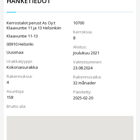
HANKETIEDOT
Kerrostalot perust As Oy:t
10700
Klaavuntie 11 ja 13 Helsinkiin
Kerroksia:
Klaavuntie 11-13
8
00910 Helsinki
Aloitus:
Uusimaa
Joulukuu 2021
Urakkatyyppi:
Valmistuminen:
Kokonaisurakka
23.08.2024
Rakennuksia:
Rakennusaika:
4
32 månader
Asuntoja:
Päivitetty:
158
2025-02-20
Brutto-ala: