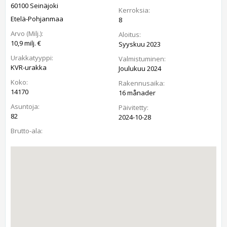
60100 Seinäjoki
Kerroksia:
Etelä-Pohjanmaa
8
Arvo (Milj.):
Aloitus:
10,9 milj. €
Syyskuu 2023
Urakkatyyppi:
Valmistuminen:
KVR-urakka
Joulukuu 2024
Koko:
Rakennusaika:
14170
16 månader
Asuntoja:
Päivitetty:
82
2024-10-28
Brutto-ala: