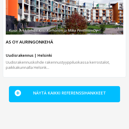
AS OY AURINGONKEHÄ
Uudisrakennus | Helsinki
Uudisrakennuskohde rakennustyyppiluokassa kerrostalot,
paikkakunnalla Helsink...
NÄYTÄ KAIKKI REFERENSSIHANKKEET