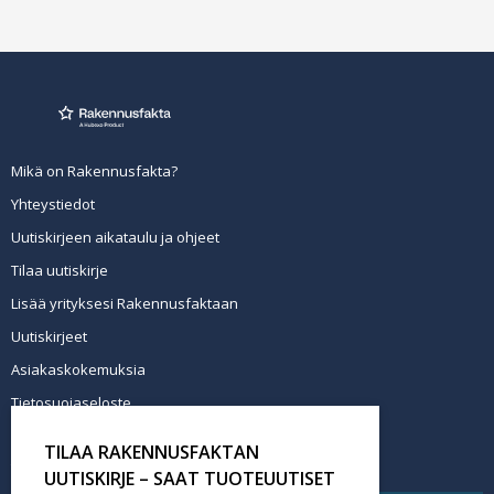
Mikä on Rakennusfakta?
Yhteystiedot
Uutiskirjeen aikataulu ja ohjeet
Tilaa uutiskirje
Lisää yrityksesi Rakennusfaktaan
Uutiskirjeet
Asiakaskokemuksia
Tietosuojaseloste
Newsletter info in English
TILAA RAKENNUSFAKTAN
Tilaa uutiskirje
UUTISKIRJE – SAAT TUOTEUUTISET