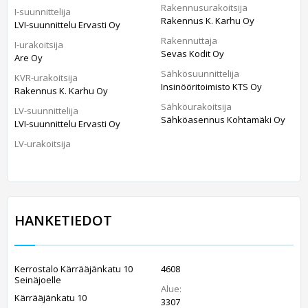
Rakennusurakoitsija
I-suunnittelija
Rakennus K. Karhu Oy
LVI-suunnittelu Ervasti Oy
Rakennuttaja
I-urakoitsija
Sevas Kodit Oy
Are Oy
Sähkösuunnittelija
KVR-urakoitsija
Insinööritoimisto KTS Oy
Rakennus K. Karhu Oy
Sähköurakoitsija
LV-suunnittelija
Sähköasennus Kohtamäki Oy
LVI-suunnittelu Ervasti Oy
LV-urakoitsija
HANKETIEDOT
Kerrostalo Kärrääjänkatu 10
4608
Seinäjoelle
Alue:
Kärrääjänkatu 10
3307