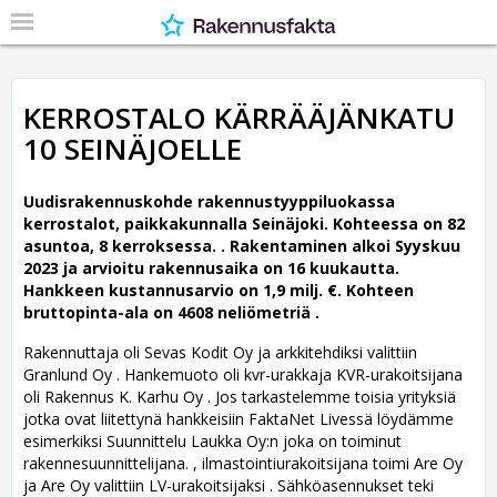
KERROSTALO KÄRRÄÄJÄNKATU
10 SEINÄJOELLE
Uudisrakennuskohde rakennustyyppiluokassa
kerrostalot, paikkakunnalla Seinäjoki. Kohteessa on 82
asuntoa, 8 kerroksessa. .
Rakentaminen alkoi Syyskuu
2023 ja arvioitu rakennusaika on 16 kuukautta.
Hankkeen kustannusarvio on 1,9 milj. €. Kohteen
bruttopinta-ala on 4608 neliömetriä .
Rakennuttaja oli Sevas Kodit Oy ja arkkitehdiksi valittiin
Granlund Oy .
Hankemuoto oli kvr-urakkaja KVR-urakoitsijana
oli Rakennus K. Karhu Oy . Jos tarkastelemme toisia yrityksiä
jotka ovat liitettynä hankkeisiin FaktaNet Livessä löydämme
esimerkiksi Suunnittelu Laukka Oy:n joka on toiminut
rakennesuunnittelijana. , ilmastointiurakoitsijana toimi Are Oy
ja Are Oy valittiin LV-urakoitsijaksi . Sähköasennukset teki