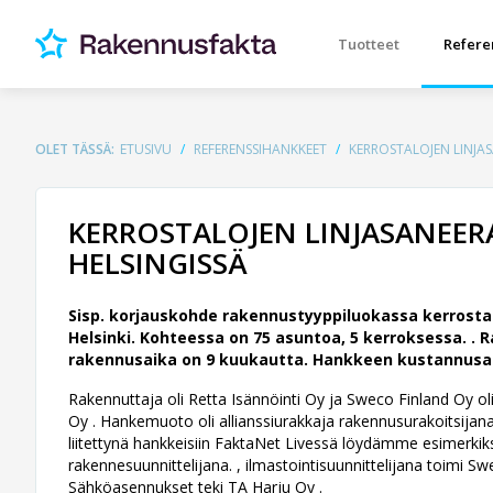
Tuotteet
Refere
OLET TÄSSÄ:
ETUSIVU
REFERENSSIHANKKEET
KERROSTALOJEN LINJA
KERROSTALOJEN LINJASANEER
HELSINGISSÄ
Sisp. korjauskohde rakennustyyppiluokassa kerrosta
Helsinki. Kohteessa on 75 asuntoa, 5 kerroksessa. .
R
rakennusaika on 9 kuukautta. Hankkeen kustannusarvio
Rakennuttaja oli Retta Isännöinti Oy ja Sweco Finland Oy oli 
Oy .
Hankemuoto oli allianssiurakkaja rakennusurakoitsijana 
liitettynä hankkeisiin FaktaNet Livessä löydämme esimerkik
rakennesuunnittelijana. , ilmastointisuunnittelijana toimi Swe
Sähköasennukset teki TA Harju Oy .