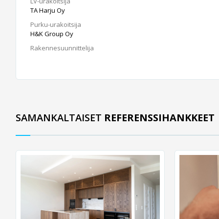
LV-urakoitsija
TA Harju Oy
Purku-urakoitsija
H&K Group Oy
Rakennesuunnittelija
SAMANKALTAISET
REFERENSSIHANKKEET