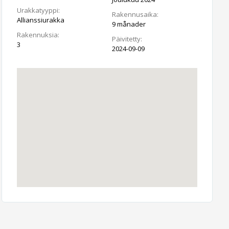
Urakkatyyppi:
Rakennusaika:
Allianssiurakka
9 månader
Rakennuksia:
Päivitetty:
3
2024-09-09