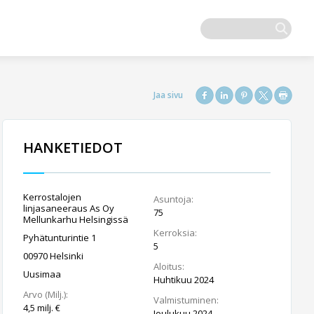
HANKETIEDOT
Kerrostalojen
Asuntoja:
linjasaneeraus As Oy
75
Mellunkarhu Helsingissä
Kerroksia:
Pyhätunturintie 1
5
00970 Helsinki
Aloitus:
Uusimaa
Huhtikuu 2024
Arvo (Milj.):
Valmistuminen:
4,5 milj. €
Joulukuu 2024