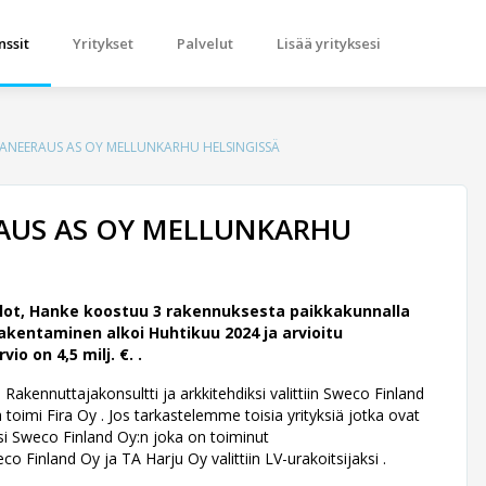
nssit
Yritykset
Palvelut
Lisää yrityksesi
SANEERAUS AS OY MELLUNKARHU HELSINGISSÄ
AUS AS OY MELLUNKARHU
lot, Hanke koostuu 3 rakennuksesta paikkakunnalla
akentaminen alkoi Huhtikuu 2024 ja arvioitu
 on 4,5 milj. €. .
Rakennuttajakonsultti ja arkkitehdiksi valittiin Sweco Finland
toimi Fira Oy . Jos tarkastelemme toisia yrityksiä jotka ovat
si Sweco Finland Oy:n joka on toiminut
co Finland Oy ja TA Harju Oy valittiin LV-urakoitsijaksi .