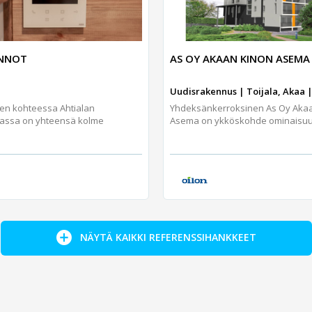
UNNOT
AS OY AKAAN KINON ASEMA
Uudisrakennus | Toijala, Akaa |
jen kohteessa Ahtialan
Yhdeksänkerroksinen As Oy Aka
assa on yhteensä kolme
Asema on ykköskohde ominaisuuks
NÄYTÄ KAIKKI REFERENSSIHANKKEET