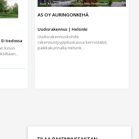
AS OY AURINGONKEHÄ
Uudisrakennus | Helsinki
Uudisrakennuskohde
 Ei tiedossa
rakennustyyppiluokassa kerrostalot,
paikkakunnalla Helsink...
an Kinon
iltaan...