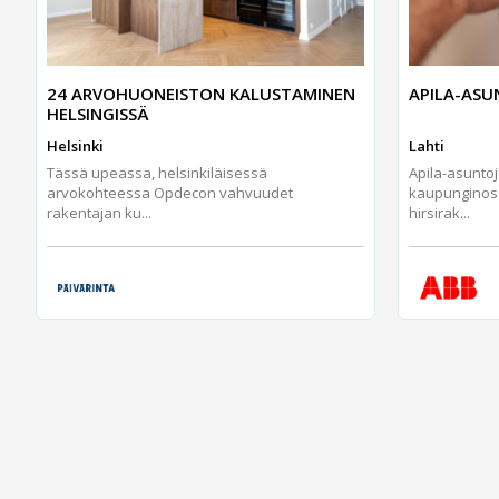
24 ARVOHUONEISTON KALUSTAMINEN
APILA-AS
HELSINGISSÄ
Helsinki
Lahti
Tässä upeassa, helsinkiläisessä
Apila-asunto
arvokohteessa Opdecon vahvuudet
kaupunginos
rakentajan ku...
hirsirak...