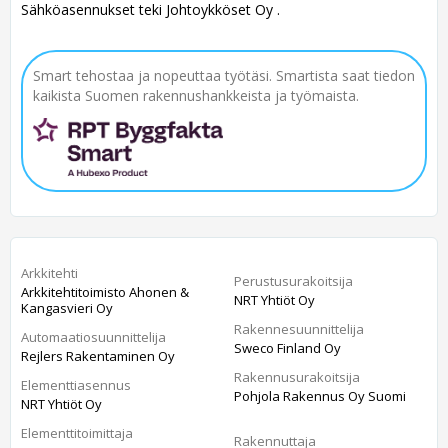
Sähköasennukset teki Johtoykköset Oy .
Smart tehostaa ja nopeuttaa työtäsi. Smartista saat tiedon
kaikista Suomen rakennushankkeista ja työmaista.
Arkkitehti
Perustusurakoitsija
Arkkitehtitoimisto Ahonen &
NRT Yhtiöt Oy
Kangasvieri Oy
Rakennesuunnittelija
Automaatiosuunnittelija
Sweco Finland Oy
Rejlers Rakentaminen Oy
Rakennusurakoitsija
Elementtiasennus
Pohjola Rakennus Oy Suomi
NRT Yhtiöt Oy
Elementtitoimittaja
Rakennuttaja