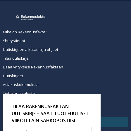
Mikä on Rakennusfakta?
Yhteystiedot
Uutiskirjeen aikataulu ja ohjeet
Tilaa uutiskirje
Lisää yrityksesi Rakennusfaktaan
Uutiskirjeet
Asiakaskokemuksia
Tietosuojaseloste
Newsletter info in English
TILAA RAKENNUSFAKTAN
Tilaa uutiskirje
UUTISKIRJE – SAAT TUOTEUUTISET
VIIKOITTAIN SÄHKÖPOSTIISI