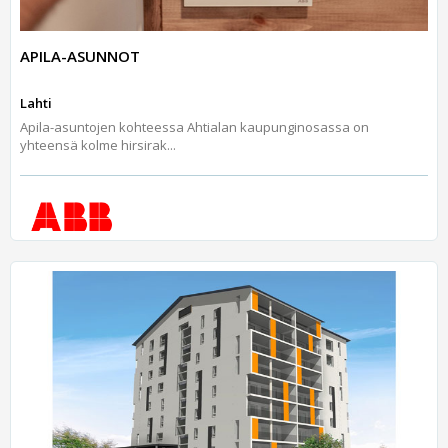
APILA-ASUNNOT
Lahti
Apila-asuntojen kohteessa Ahtialan kaupunginosassa on
yhteensä kolme hirsirak...