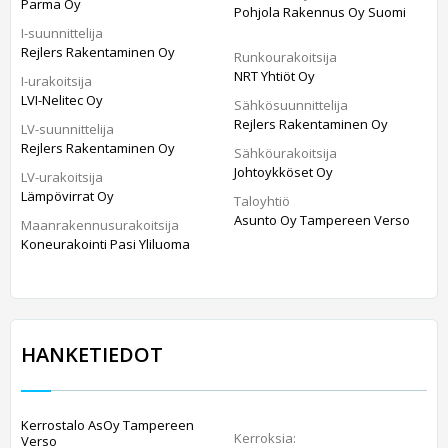
Parma Oy
Pohjola Rakennus Oy Suomi
I-suunnittelija
Rejlers Rakentaminen Oy
Runkourakoitsija
NRT Yhtiöt Oy
I-urakoitsija
LVI-Nelitec Oy
Sähkösuunnittelija
Rejlers Rakentaminen Oy
LV-suunnittelija
Rejlers Rakentaminen Oy
Sähköurakoitsija
Johtoykköset Oy
LV-urakoitsija
Lämpövirrat Oy
Taloyhtiö
Asunto Oy Tampereen Verso
Maanrakennusurakoitsija
Koneurakointi Pasi Yliluoma
HANKETIEDOT
Kerrostalo AsOy Tampereen
Kerroksia:
Verso