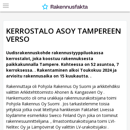
KERROSTALO ASOY TAMPEREEN
VERSO
Uudisrakennuskohde rakennustyyppiluokassa
kerrostalot, joka koostuu rakennuksesta
paikkakunnalla Tampere. Kohteessa on 52 asuntoa, 7
kerroksessa. .
Rakentaminen alkoi Toukokuu 2024 ja
arvioitu rakennusaika on 15 kuukautta. .
Rakennuttaja oli Pohjola Rakennus Oy Suomi ja arkkitehdiksi
valittiin Arkkitehtitoimisto Ahonen & Kangasvieri Oy .
Hankemuoto oli oma urakkaja rakennusurakoitsijana toimi
Pohjola Rakennus Oy Suomi . Jos tarkastelemme toisia
yrityksiä jotka ovat liitettynä hankkeisiin FaktaNet Livessä
löydämme esimerkiksi Sweco Finland Oy:n joka on toiminut
rakennesuunnittelijana. , ilmastointiurakoitsijana toimi LVI-
Nelitec Oy ja Lämpövirrat Oy valittiin LV-urakoitsijaksi .