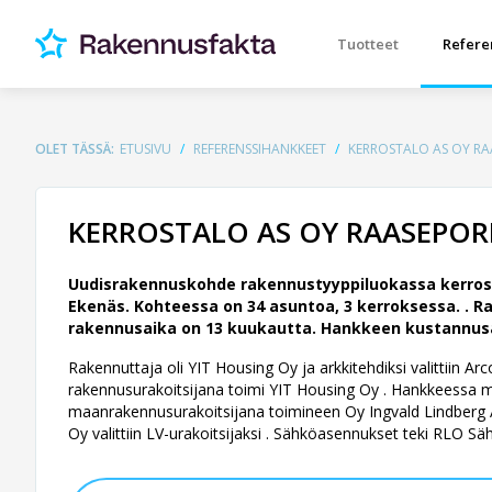
Tuotteet
Refere
OLET TÄSSÄ:
ETUSIVU
REFERENSSIHANKKEET
KERROSTALO AS OY R
KERROSTALO AS OY RAASEPO
Uudisrakennuskohde rakennustyyppiluokassa kerros
Ekenäs. Kohteessa on 34 asuntoa, 3 kerroksessa. .
Ra
rakennusaika on 13 kuukautta. Hankkeen kustannusarv
Rakennuttaja oli YIT Housing Oy ja arkkitehdiksi valittiin A
rakennusurakoitsijana toimi YIT Housing Oy . Hankkeessa
maanrakennusurakoitsijana toimineen Oy Ingvald Lindberg Ab:
Oy valittiin LV-urakoitsijaksi . Sähköasennukset teki RLO Sä