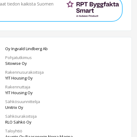
saat tiedon kaikista Suomen
Oy Ingvald Lindberg Ab
Pohjatutkimus
Sitowise Oy
Rakennusurakoitsija
YIT Housing Oy
Rakennuttaja
YIT Housing Oy
Sähkösuunnittelija
Unitrix Oy
Sähköurakoitsija
RLO Sähkö Oy
Taloyhtiö
Asunto Oy Raaseporin Norra Marina