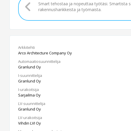
Smart tehostaa ja nopeuttaa työtäsi. Smartista 
rakennushankkeista ja työmaista.
Arkkitehti
Arco Architecture Company Oy
Automaatiosuunnittelija
Granlund Oy
I-suunnittelija
Granlund Oy
I-urakoitsija
Sarjailma Oy
LV-suunnittelija
Granlund Oy
LV-urakoitsija
Vihdin LVI Oy