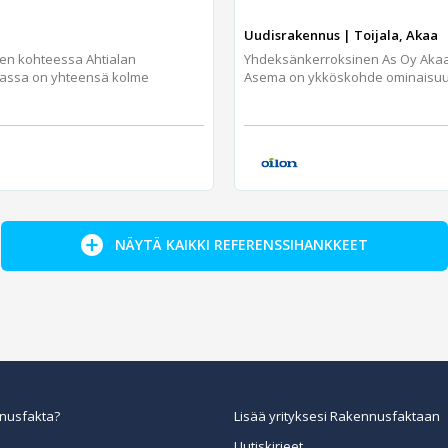
Uudisrakennus | Toijala, Akaa
jen kohteessa Ahtialan
Yhdeksänkerroksinen As Oy Aka
assa on yhteensä kolme
Asema on ykköskohde ominaisuuks
NÄYTÄ KAIKKI REFERENSSIHANKKEET
nusfakta?
Lisää yrityksesi Rakennusfaktaan
Uutiskirjeet