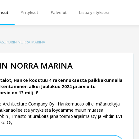
nssit
Yritykset
Palvelut
Lisää yrityksesi
AASEPORIN NORRA MARINA
RIN NORRA MARINA
talot, Hanke koostuu 4 rakennuksesta paikkakunnalla
kentaminen alkoi Joulukuu 2024 ja arvioitu
io on 13 milj. €. .
rco Architecture Company Oy .
Hankemuoto oli ei määriteltyja
 mukanaolleeista yrityksistä löydämme muun muassa
n , ilmastointiurakoitsijana toimi Sarjailma Oy ja Vihdin LVI
hkö Oy .