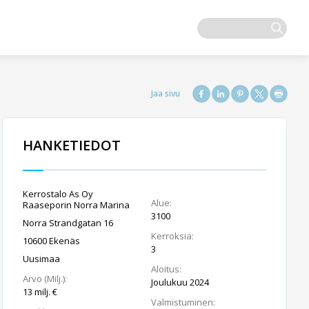
HANKETIEDOT
Kerrostalo As Oy
Alue:
Raaseporin Norra Marina
3100
Norra Strandgatan 16
Kerroksia:
10600 Ekenäs
3
Uusimaa
Aloitus:
Arvo (Milj.):
Joulukuu 2024
13 milj. €
Valmistuminen: