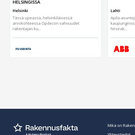
HELSINGISSÄ
Helsinki
Lahti
Tässä upeassa, helsinkiläisessä
Apila-asunto
arvokohteessa Opdecon vahvuudet
kaupunginos
rakentajan ku...
hirsirak...
Mikä on Raken
Yhteystiedot