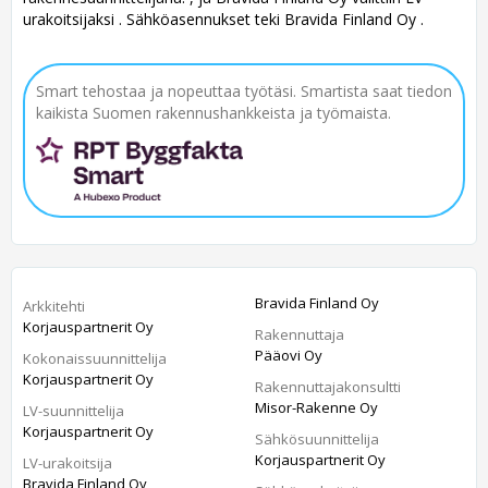
urakoitsijaksi . Sähköasennukset teki Bravida Finland Oy .
Smart tehostaa ja nopeuttaa työtäsi. Smartista saat tiedon
kaikista Suomen rakennushankkeista ja työmaista.
Bravida Finland Oy
Arkkitehti
Korjauspartnerit Oy
Rakennuttaja
Pääovi Oy
Kokonaissuunnittelija
Korjauspartnerit Oy
Rakennuttajakonsultti
Misor-Rakenne Oy
LV-suunnittelija
Korjauspartnerit Oy
Sähkösuunnittelija
Korjauspartnerit Oy
LV-urakoitsija
Bravida Finland Oy