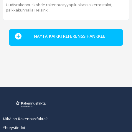
Uudisrakennuskohde rakennustyyppiluokassa kerrostalot,
paikkakunnalla Helsink...
NÄYTÄ KAIKKI REFERENSSIHANKKEET
Mikä on Rakennusfakta?
Yhteystiedot