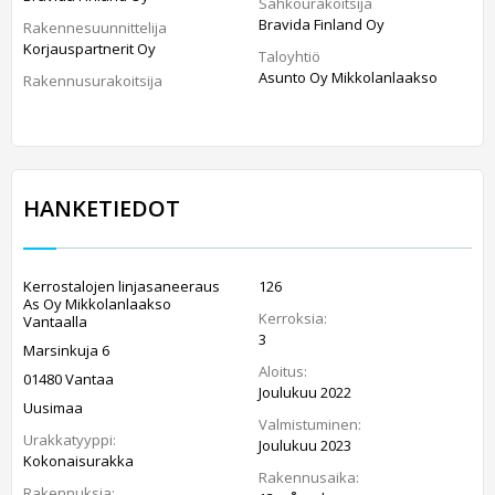
Sähköurakoitsija
Bravida Finland Oy
Rakennesuunnittelija
Korjauspartnerit Oy
Taloyhtiö
Asunto Oy Mikkolanlaakso
Rakennusurakoitsija
HANKETIEDOT
Kerrostalojen linjasaneeraus
126
As Oy Mikkolanlaakso
Kerroksia:
Vantaalla
3
Marsinkuja 6
Aloitus:
01480 Vantaa
Joulukuu 2022
Uusimaa
Valmistuminen:
Urakkatyyppi:
Joulukuu 2023
Kokonaisurakka
Rakennusaika:
Rakennuksia: