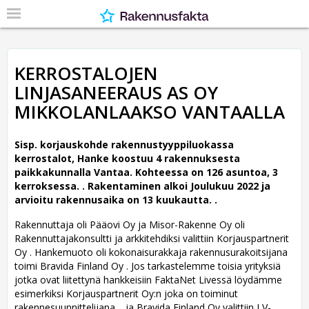
KERROSTALOJEN
LINJASANEERAUS AS OY
MIKKOLANLAAKSO VANTAALLA
Sisp. korjauskohde rakennustyyppiluokassa
kerrostalot, Hanke koostuu 4 rakennuksesta
paikkakunnalla Vantaa. Kohteessa on 126 asuntoa, 3
kerroksessa. .
Rakentaminen alkoi Joulukuu 2022 ja
arvioitu rakennusaika on 13 kuukautta. .
Rakennuttaja oli Pääovi Oy ja Misor-Rakenne Oy oli
Rakennuttajakonsultti ja arkkitehdiksi valittiin Korjauspartnerit
Oy .
Hankemuoto oli kokonaisurakkaja rakennusurakoitsijana
toimi Bravida Finland Oy . Jos tarkastelemme toisia yrityksiä
jotka ovat liitettynä hankkeisiin FaktaNet Livessä löydämme
esimerkiksi Korjauspartnerit Oy:n joka on toiminut
rakennesuunnittelijana. , ja Bravida Finland Oy valittiin LV-