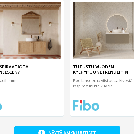
NSPIRAATIOTA
TUTUSTU VUODEN
NEESEEN?
KYLPYHUONETRENDEIHIN
stoihimme.
Fibo lanseeraa viisi uutta kivestä
inspiroitunutta kuosia.
NÄYTÄ KAIKKI UUTISET