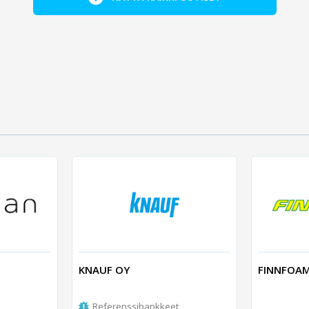
KNAUF OY
FINNFOA
Referenssihankkeet