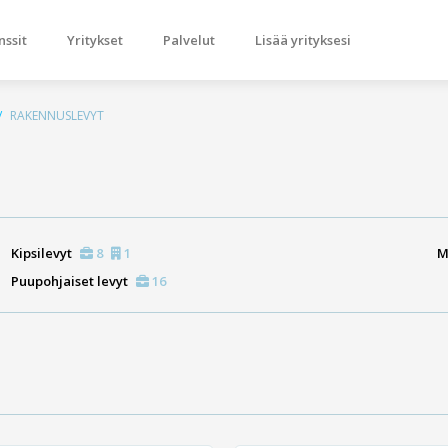
nssit
Yritykset
Palvelut
Lisää yrityksesi
RAKENNUSLEVYT
Kipsilevyt
8
1
M
Puupohjaiset levyt
16