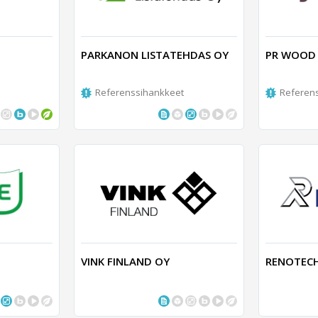
PARKANON LISTATEHDAS OY
PR WOOD
Referenssihankkeet
Referen
VINK FINLAND OY
RENOTEC