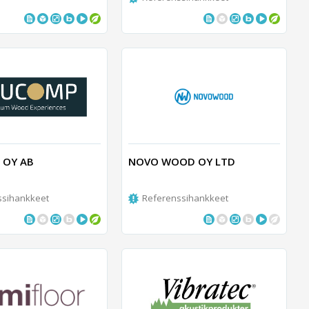
 OY AB
NOVO WOOD OY LTD
ssihankkeet
Referenssihankkeet