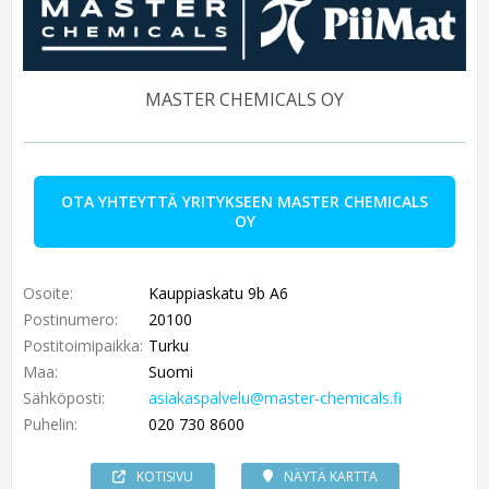
MASTER CHEMICALS OY
OTA YHTEYTTÄ YRITYKSEEN MASTER CHEMICALS
OY
Osoite:
Kauppiaskatu 9b A6
Postinumero:
20100
Postitoimipaikka:
Turku
Maa:
Suomi
Sähköposti:
asiakaspalvelu@master-chemicals.fi
Puhelin:
020 730 8600
KOTISIVU
NÄYTÄ KARTTA