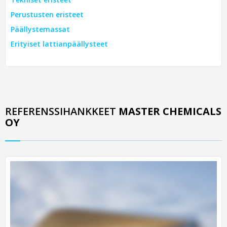
Perustusten eristeet
Päällystemassat
Erityiset lattianpäällysteet
REFERENSSIHANKKEET
MASTER CHEMICALS
OY