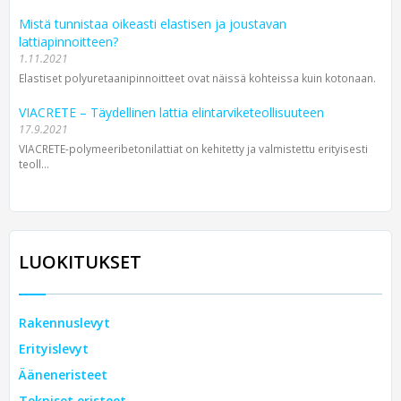
Mistä tunnistaa oikeasti elastisen ja joustavan
lattiapinnoitteen?
1.11.2021
Elastiset polyuretaanipinnoitteet ovat näissä kohteissa kuin kotonaan.
VIACRETE – Täydellinen lattia elintarviketeollisuuteen
17.9.2021
VIACRETE-polymeeribetonilattiat on kehitetty ja valmistettu erityisesti
teoll...
LUOKITUKSET
Rakennuslevyt
Erityislevyt
Ääneneristeet
Tekniset eristeet