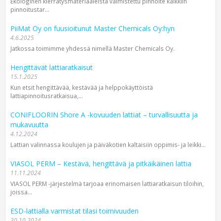
Ekologinen kierrätysmateriaaleista valmistettu pinnoite kaikkiin
pinnoitustar...
PiiMat Oy on fuusioitunut Master Chemicals Oy:hyn
4.6.2025
Jatkossa toimimme yhdessä nimellä Master Chemicals Oy.
Hengittävät lattiaratkaisut
15.1.2025
Kun etsit hengittävää, kestävää ja helppokäyttöistä
lattiapinnoitusratkaisua,...
CONIFLOORIN Shore A -kovuuden lattiat – turvallisuutta ja
mukavuutta
4.12.2024
Lattian valinnassa koulujen ja päivä­kotien kaltaisiin oppimis- ja leikki...
VIASOL PERM – Kestävä, hengittävä ja pitkäikäinen lattia
11.11.2024
VIASOL PERM -järjestelmä tarjoaa erinomaisen lattiaratkaisun tiloihin,
joissa...
ESD-lattialla varmistat tilasi toimivuuden
30.10.2024