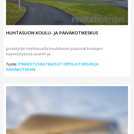
HUHTASUON KOULU- JA PÄIVÄKOTIKESKUS
Jyväskylän Huhtasuolla koululaiset pääsivät koulujen
käynnistyessä avariin ja...
Tuote:
PINNOITUSRATKAISUT OPPILAITOKSIIN JA
PÄIVÄKOTEIHIN