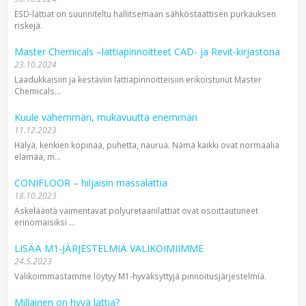
ESD-lattiat on suunniteltu hallitsemaan sähköstaattisen purkauksen
riskejä.
Master Chemicals –lattiapinnoitteet CAD- ja Revit-kirjastona
23.10.2024
Laadukkaisiin ja kestäviin lattiapinnoitteisiin erikoistunut Master
Chemicals...
Kuule vähemmän, mukavuutta enemmän
11.12.2023
Hälyä, kenkien kopinaa, puhetta, naurua. Nämä kaikki ovat normaalia
elämää, m...
CONIFLOOR – hiljaisin massalattia
18.10.2023
Askelääntä vaimentavat polyuretaanilattiat ovat osoittautuneet
erinomaisiksi ...
LISÄÄ M1-JÄRJESTELMIÄ VALIKOIMIIMME
24.5.2023
Valikoimmastamme löytyy M1-hyväksyttyjä pinnoitusjärjestelmiä.
Millainen on hyvä lattia?