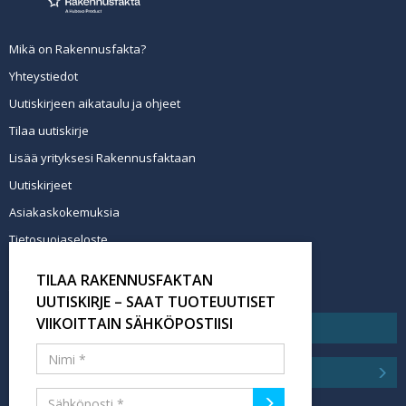
Mikä on Rakennusfakta?
Yhteystiedot
Uutiskirjeen aikataulu ja ohjeet
Tilaa uutiskirje
Lisää yrityksesi Rakennusfaktaan
Uutiskirjeet
Asiakaskokemuksia
Tietosuojaseloste
Newsletter info in English
TILAA RAKENNUSFAKTAN
Tilaa uutiskirje
UUTISKIRJE – SAAT TUOTEUUTISET
VIIKOITTAIN SÄHKÖPOSTIISI