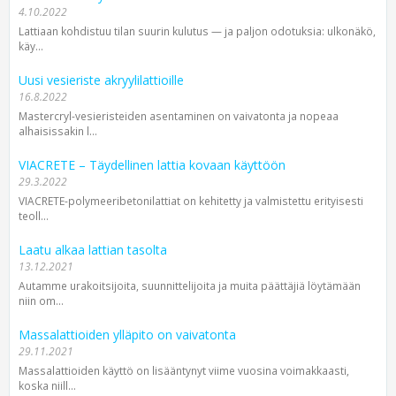
4.10.2022
Lattiaan kohdistuu tilan suurin kulutus — ja paljon odotuksia: ulkonäkö,
käy...
Uusi vesieriste akryylilattioille
16.8.2022
Mastercryl-vesieristeiden asentaminen on vaivatonta ja nopeaa
alhaisissakin l...
VIACRETE – Täydellinen lattia kovaan käyttöön
29.3.2022
VIACRETE-polymeeribetonilattiat on kehitetty ja valmistettu erityisesti
teoll...
Laatu alkaa lattian tasolta
13.12.2021
Autamme urakoitsijoita, suunnittelijoita ja muita päättäjiä löytämään
niin om...
Massalattioiden ylläpito on vaivatonta
29.11.2021
Massalattioiden käyttö on lisääntynyt viime vuosina voimakkaasti,
koska niill...