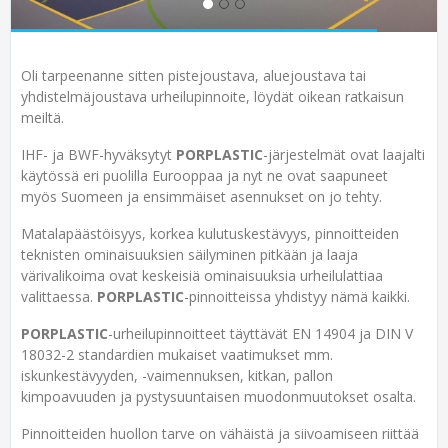
Oli tarpeenanne sitten pistejoustava, aluejoustava tai
yhdistelmäjoustava urheilupinnoite, löydät oikean ratkaisun
meiltä.
IHF- ja BWF-hyväksytyt
PORPLASTIC
-järjestelmät ovat laajalti
käytössä eri puolilla Eurooppaa ja nyt ne ovat saapuneet
myös Suomeen ja ensimmäiset asennukset on jo tehty.
Matalapäästöisyys, korkea kulutuskestävyys, pinnoitteiden
teknisten ominaisuuksien säilyminen pitkään ja laaja
värivalikoima ovat keskeisiä ominaisuuksia urheilulattiaa
valittaessa.
PORPLASTIC
-pinnoitteissa yhdistyy nämä kaikki.
PORPLASTIC
-urheilupinnoitteet täyttävät EN 14904 ja DIN V
18032-2 standardien mukaiset vaatimukset mm.
iskunkestävyyden, -vaimennuksen, kitkan, pallon
kimpoavuuden ja pystysuuntaisen muodonmuutokset osalta.
Pinnoitteiden huollon tarve on vähäistä ja siivoamiseen riittää