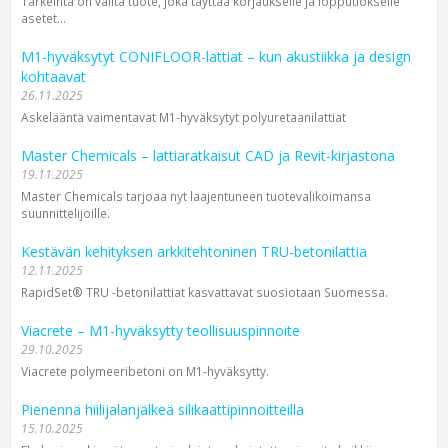
Tärkeintä on valita tuote, joka täyttää korjaukselle ja lopputlokselle
asetet...
M1-hyväksytyt CONIFLOOR-lattiat – kun akustiikka ja design
kohtaavat
26.11.2025
Askelääntä vaimentavat M1-hyväksytyt polyuretaanilattiat
Master Chemicals – lattiaratkaisut CAD ja Revit-kirjastona
19.11.2025
Master Chemicals tarjoaa nyt laajentuneen tuotevalikoimansa
suunnittelijoille.
Kestävän kehityksen arkkitehtoninen TRU-betonilattia
12.11.2025
RapidSet® TRU -betonilattiat kasvattavat suosiotaan Suomessa.
Viacrete – M1-hyväksytty teollisuuspinnoite
29.10.2025
Viacrete polymeeribetoni on M1-hyväksytty.
Pienennä hiilijalanjälkeä silikaattipinnoitteilla
15.10.2025