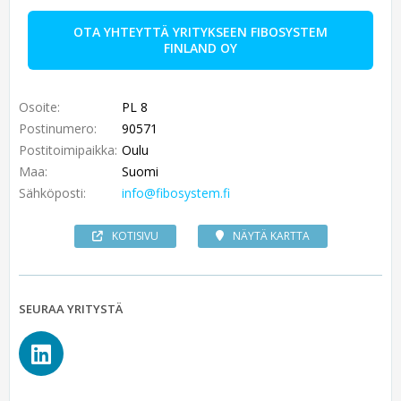
OTA YHTEYTTÄ YRITYKSEEN FIBOSYSTEM
FINLAND OY
Osoite:
PL 8
Postinumero:
90571
Postitoimipaikka:
Oulu
Maa:
Suomi
Sähköposti:
info@fibosystem.fi
KOTISIVU
NÄYTÄ KARTTA
SEURAA YRITYSTÄ