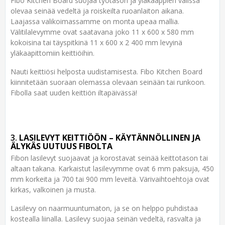
Fibo Kitchen Board suojaa työtason ja yläkaappien välissä
olevaa seinää vedeltä ja roiskeilta ruoanlaiton aikana.
Laajassa valikoimassamme on monta upeaa mallia.
Välitilalevymme ovat saatavana joko 11 x 600 x 580 mm
kokoisina tai täyspitkinä 11 x 600 x 2 400 mm levyinä
yläkaapittomiin keittiöihin.
Nauti keittiösi helposta uudistamisesta. Fibo Kitchen Board
kiinnitetään suoraan olemassa olevaan seinään tai runkoon.
Fibolla saat uuden keittiön iltapäivässä!
3.
LASILEVYT KEITTIÖÖN – KÄYTÄNNÖLLINEN JA
ÄLYKÄS UUTUUS FIBOLTA
Fibon lasilevyt suojaavat ja korostavat seinää keittotason tai
altaan takana. Karkaistut lasilevymme ovat 6 mm paksuja, 450
mm korkeita ja 700 tai 900 mm leveitä. Värivaihtoehtoja ovat
kirkas, valkoinen ja musta.
Lasilevy on naarmuuntumaton, ja se on helppo puhdistaa
kostealla liinalla. Lasilevy suojaa seinän vedeltä, rasvalta ja