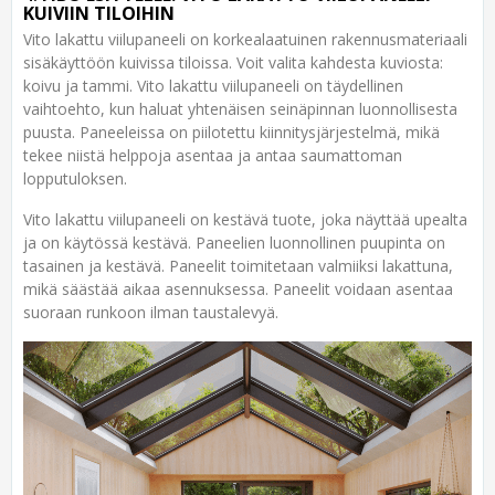
KUIVIIN TILOIHIN
Vito lakattu viilupaneeli on korkealaatuinen rakennusmateriaali
sisäkäyttöön kuivissa tiloissa. Voit valita kahdesta kuviosta:
koivu ja tammi. Vito lakattu viilupaneeli on täydellinen
vaihtoehto, kun haluat yhtenäisen seinäpinnan luonnollisesta
puusta. Paneeleissa on piilotettu kiinnitysjärjestelmä, mikä
tekee niistä helppoja asentaa ja antaa saumattoman
lopputuloksen.
Vito lakattu viilupaneeli on kestävä tuote, joka näyttää upealta
ja on käytössä kestävä. Paneelien luonnollinen puupinta on
tasainen ja kestävä. Paneelit toimitetaan valmiiksi lakattuna,
mikä säästää aikaa asennuksessa. Paneelit voidaan asentaa
suoraan runkoon ilman taustalevyä.