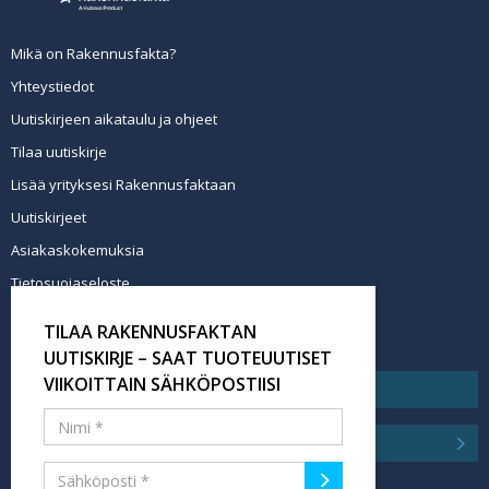
Mikä on Rakennusfakta?
Yhteystiedot
Uutiskirjeen aikataulu ja ohjeet
Tilaa uutiskirje
Lisää yrityksesi Rakennusfaktaan
Uutiskirjeet
Asiakaskokemuksia
Tietosuojaseloste
Newsletter info in English
TILAA RAKENNUSFAKTAN
Tilaa uutiskirje
UUTISKIRJE – SAAT TUOTEUUTISET
VIIKOITTAIN SÄHKÖPOSTIISI