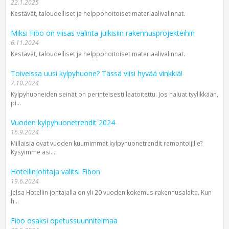
22.1.2025
Kestävät, taloudelliset ja helppohoitoiset materiaalivalinnat.
Miksi Fibo on viisas valinta julkisiin rakennusprojekteihin
6.11.2024
Kestävät, taloudelliset ja helppohoitoiset materiaalivalinnat.
Toiveissa uusi kylpyhuone? Tässä viisi hyvää vinkkiä!
7.10.2024
Kylpyhuoneiden seinät on perinteisesti laatoitettu. Jos haluat tyylikkään,
pi...
Vuoden kylpyhuonetrendit 2024
16.9.2024
Millaisia ovat vuoden kuumimmat kylpyhuonetrendit remontoijille?
Kysyimme asi...
Hotellinjohtaja valitsi Fibon
19.6.2024
Jelsa Hotellin johtajalla on yli 20 vuoden kokemus rakennus­alalta. Kun
h...
Fibo osaksi opetussuunnitelmaa