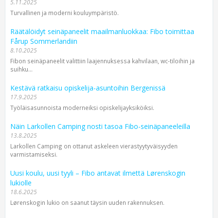
5.11.2025
Turvallinen ja moderni kouluympäristö.
Räätälöidyt seinäpaneelit maailmanluokkaa: Fibo toimittaa
Fårup Sommerlandiin
8.10.2025
Fibon seinäpaneelit valittiin laajennuksessa kahvilaan, wc-tiloihin ja
suihku...
Kestävä ratkaisu opiskelija-asuntoihin Bergenissä
17.9.2025
Työläisasunnoista moderneiksi opiskelijayksiköiksi.
Näin Larkollen Camping nosti tasoa Fibo-seinäpaneeleilla
13.8.2025
Larkollen Camping on ottanut askeleen vierastyytyväisyyden
varmistamiseksi.
Uusi koulu, uusi tyyli – Fibo antavat ilmettä Lørenskogin
lukiolle
18.6.2025
Lørenskogin lukio on saanut täysin uuden rakennuksen.