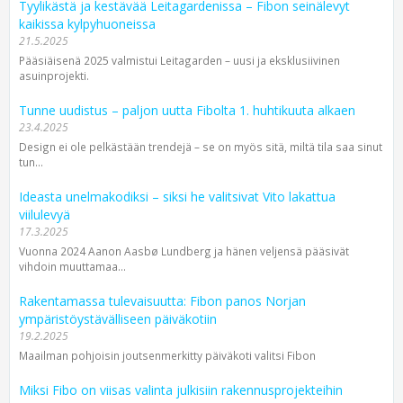
Tyylikästä ja kestävää Leitagardenissa – Fibon seinälevyt
kaikissa kylpyhuoneissa
21.5.2025
Pääsiäisenä 2025 valmistui Leitagarden – uusi ja eksklusiivinen
asuinprojekti.
Tunne uudistus – paljon uutta Fibolta 1. huhtikuuta alkaen
23.4.2025
Design ei ole pelkästään trendejä – se on myös sitä, miltä tila saa sinut
tun...
Ideasta unelmakodiksi – siksi he valitsivat Vito lakattua
viilulevyä
17.3.2025
Vuonna 2024 Aanon Aasbø Lundberg ja hänen veljensä pääsivät
vihdoin muuttamaa...
Rakentamassa tulevaisuutta: Fibon panos Norjan
ympäristöystävälliseen päiväkotiin
19.2.2025
Maailman pohjoisin joutsen­merkitty päiväkoti valitsi Fibon
Miksi Fibo on viisas valinta julkisiin rakennusprojekteihin