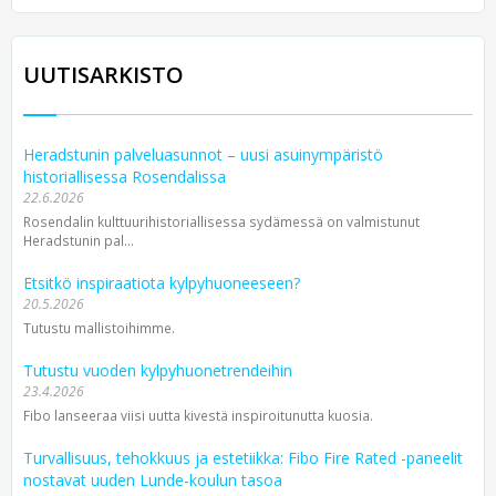
UUTISARKISTO
Heradstunin palveluasunnot – uusi asuinympäristö
historiallisessa Rosendalissa
22.6.2026
Rosendalin kulttuurihistoriallisessa sydämessä on valmistunut
Heradstunin pal...
Etsitkö inspiraatiota kylpyhuoneeseen?
20.5.2026
Tutustu mallistoihimme.
Tutustu vuoden kylpyhuonetrendeihin
23.4.2026
Fibo lanseeraa viisi uutta kivestä inspiroitunutta kuosia.
Turvallisuus, tehokkuus ja estetiikka: Fibo Fire Rated -paneelit
nostavat uuden Lunde-koulun tasoa