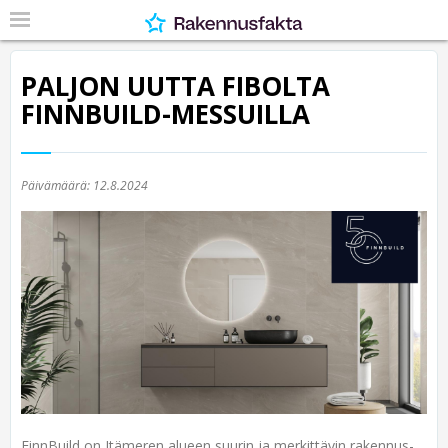
PALJON UUTTA FIBOLTA
FINNBUILD-MESSUILLA
Päivämäärä:
12.8.2024
FinnBuild on Itämeren alueen suurin ja merkittävin rakennus-