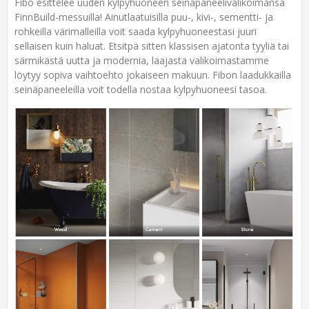
Fibo esittelee uuden kylpyhuoneen seinäpaneelivalikoimansa
FinnBuild-messuilla! Ainutlaatuisilla puu-, kivi-, sementti- ja
rohkeilla värimalleilla voit saada kylpyhuoneestasi juuri
sellaisen kuin haluat. Etsitpä sitten klassisen ajatonta tyyliä tai
särmikästä uutta ja modernia, laajasta valikoimastamme
löytyy sopiva vaihtoehto jokaiseen makuun. Fibon laadukkailla
seinäpaneeleilla voit todella nostaa kylpyhuoneesi tasoa.