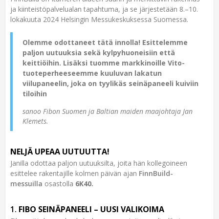
ja kiinteistöpalvelualan tapahtuma, ja se järjestetään 8.–10.
lokakuuta 2024 Helsingin Messukeskuksessa Suomessa.
Olemme odottaneet tätä innolla! Esittelemme
paljon uutuuksia sekä kylpyhuoneisiin että
keittiöihin. Lisäksi tuomme markkinoille Vito-
tuoteperheeseemme kuuluvan lakatun
viilupaneelin, joka on tyylikäs seinäpaneeli kuiviin
tiloihin
sanoo Fibon Suomen ja Baltian maiden maajohtaja Jan
Klemets.
NELJÄ UPEAA UUTUUTTA!
Janilla odottaa paljon uutuuksilta, joita hän kollegoineen
esittelee rakentajille kolmen päivän ajan
FinnBuild-
messuilla
osastolla
6K40.
1.
FIBO SEINÄPANEELI – UUSI VALIKOIMA