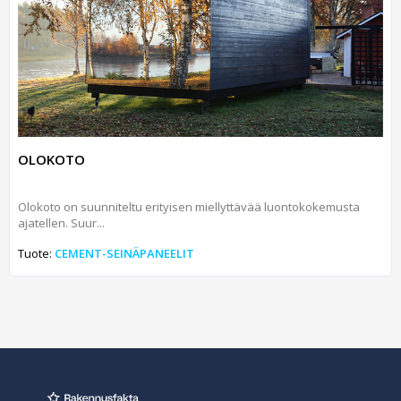
OLOKOTO
Olokoto on suunniteltu erityisen miellyttävää luontokokemusta
ajatellen. Suur...
Tuote:
CEMENT-SEINÄPANEELIT