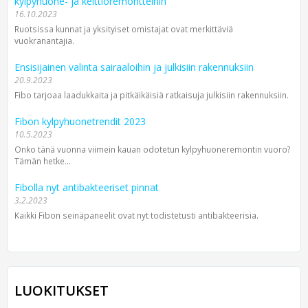
kylpyhuone- ja keittiöremontteihin
16.10.2023
Ruotsissa kunnat ja yksityiset omistajat ovat merkittäviä
vuokranantajia.
Ensisijainen valinta sairaaloihin ja julkisiin rakennuksiin
20.9.2023
Fibo tarjoaa laadukkaita ja pitkäikäisiä ratkaisuja julkisiin rakennuksiin.
Fibon kylpyhuonetrendit 2023
10.5.2023
Onko tänä vuonna viimein kauan odotetun kylpyhuoneremontin vuoro?
Tämän hetke...
Fibolla nyt antibakteeriset pinnat
3.2.2023
Kaikki Fibon seinäpaneelit ovat nyt todistetusti antibakteerisia.
LUOKITUKSET