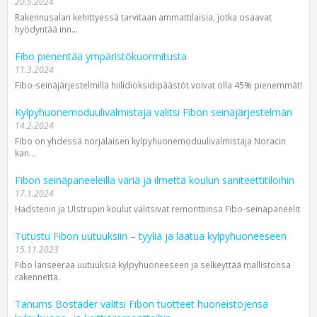
20.5.2024
Rakennusalan kehittyessä tarvitaan ammattilaisia, jotka osaavat
hyödyntää inn...
Fibo pienentää ympäristökuormitusta
11.3.2024
Fibo-seinäjärjestelmillä hiilidioksidipäästöt voivat olla 45% pienemmät!
Kylpyhuonemoduulivalmistaja valitsi Fibon seinäjärjestelmän
14.2.2024
Fibo on yhdessä norjalaisen kylpyhuone­moduuli­valmistaja Noracin
kan...
Fibon seinäpaneeleilla väriä ja ilmettä koulun saniteettitiloihin
17.1.2024
Hadstenin ja Ulstrupin koulut valitsivat remonttiinsa Fibo-seinäpaneelit
Tutustu Fibon uutuuksiin – tyyliä ja laatua kylpyhuoneeseen
15.11.2023
Fibo lanseeraa uutuuksia kylpyhuoneeseen ja selkeyttää mallistonsa
rakennetta.
Tanums Bostäder valitsi Fibon tuotteet huoneistojensa