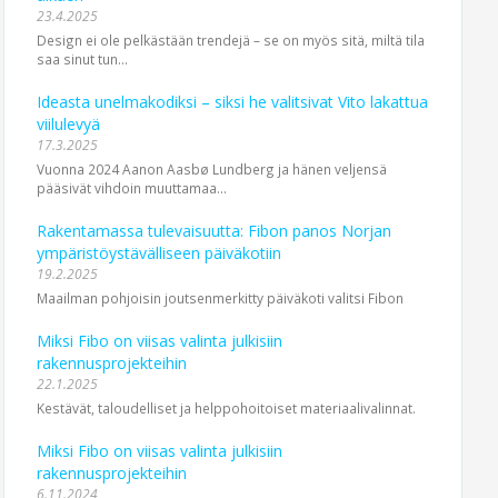
23.4.2025
Design ei ole pelkästään trendejä – se on myös sitä, miltä tila
saa sinut tun...
Ideasta unelmakodiksi – siksi he valitsivat Vito lakattua
viilulevyä
17.3.2025
Vuonna 2024 Aanon Aasbø Lundberg ja hänen veljensä
pääsivät vihdoin muuttamaa...
Rakentamassa tulevaisuutta: Fibon panos Norjan
ympäristöystävälliseen päiväkotiin
19.2.2025
Maailman pohjoisin joutsen­merkitty päiväkoti valitsi Fibon
Miksi Fibo on viisas valinta julkisiin
rakennusprojekteihin
22.1.2025
Kestävät, taloudelliset ja helppohoitoiset materiaalivalinnat.
Miksi Fibo on viisas valinta julkisiin
rakennusprojekteihin
6.11.2024