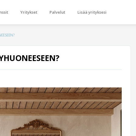
nssit
Yritykset
Palvelut
Lisää yrityksesi
NEESEEN?
PYHUONEESEEN?