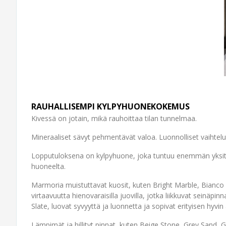
RAUHALLISEMPI KYLPYHUONEKOKEMUS
Kivessä on jotain, mikä rauhoittaa tilan tunnelmaa.
Mineraaliset sävyt pehmentävät valoa. Luonnolliset vaihtelu
Lopputuloksena on kylpyhuone, joka tuntuu enemmän yksityise
huoneelta.
Marmoria muistuttavat kuosit, kuten Bright Marble, Bianco 
virtaavuutta hienovaraisilla juovilla, jotka liikkuvat seinä
Slate, luovat syvyyttä ja luonnetta ja sopivat erityisen hyvin a
Lämpimät ja hillityt pinnat, kuten Beige Stone, Grey Sand,