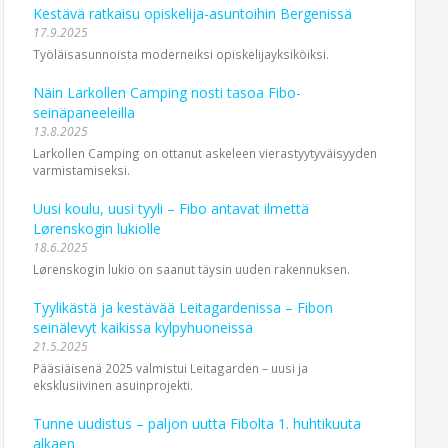
Kestävä ratkaisu opiskelija-asuntoihin Bergenissä
17.9.2025
Työläisasunnoista moderneiksi opiskelijayksiköiksi.
Näin Larkollen Camping nosti tasoa Fibo-
seinäpaneeleilla
13.8.2025
Larkollen Camping on ottanut askeleen vierastyytyväisyyden
varmistamiseksi.
Uusi koulu, uusi tyyli – Fibo antavat ilmettä
Lørenskogin lukiolle
18.6.2025
Lørenskogin lukio on saanut täysin uuden rakennuksen.
Tyylikästä ja kestävää Leitagardenissa – Fibon
seinälevyt kaikissa kylpyhuoneissa
21.5.2025
Pääsiäisenä 2025 valmistui Leitagarden – uusi ja
eksklusiivinen asuinprojekti.
Tunne uudistus – paljon uutta Fibolta 1. huhtikuuta
alkaen