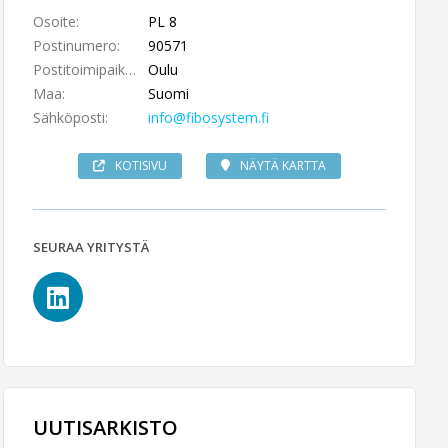
Osoite:
PL 8
Postinumero:
90571
Postitoimipaikka:
Oulu
Maa:
Suomi
Sähköposti:
info@fibosystem.fi
KOTISIVU
NÄYTÄ KARTTA
SEURAA YRITYSTÄ
UUTISARKISTO