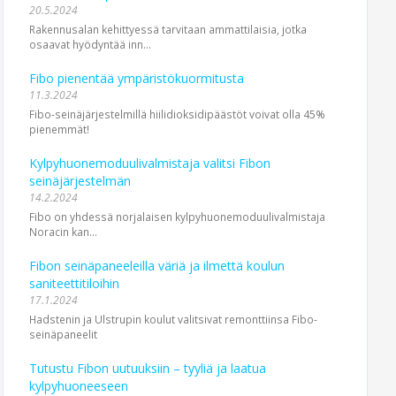
20.5.2024
Rakennusalan kehittyessä tarvitaan ammattilaisia, jotka
osaavat hyödyntää inn...
Fibo pienentää ympäristökuormitusta
11.3.2024
Fibo-seinäjärjestelmillä hiilidioksidipäästöt voivat olla 45%
pienemmät!
Kylpyhuonemoduulivalmistaja valitsi Fibon
seinäjärjestelmän
14.2.2024
Fibo on yhdessä norjalaisen kylpyhuone­moduuli­valmistaja
Noracin kan...
Fibon seinäpaneeleilla väriä ja ilmettä koulun
saniteettitiloihin
17.1.2024
Hadstenin ja Ulstrupin koulut valitsivat remonttiinsa Fibo-
seinäpaneelit
Tutustu Fibon uutuuksiin – tyyliä ja laatua
kylpyhuoneeseen