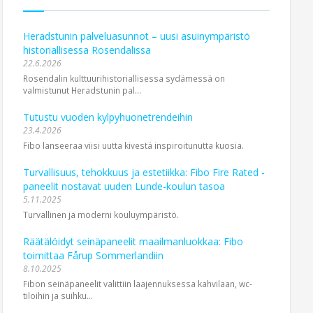
Heradstunin palveluasunnot – uusi asuinympäristö
historiallisessa Rosendalissa
22.6.2026
Rosendalin kulttuurihistoriallisessa sydämessä on
valmistunut Heradstunin pal...
Tutustu vuoden kylpyhuonetrendeihin
23.4.2026
Fibo lanseeraa viisi uutta kivestä inspiroitunutta kuosia.
Turvallisuus, tehokkuus ja estetiikka: Fibo Fire Rated -
paneelit nostavat uuden Lunde-koulun tasoa
5.11.2025
Turvallinen ja moderni kouluympäristö.
Räätälöidyt seinäpaneelit maailmanluokkaa: Fibo
toimittaa Fårup Sommerlandiin
8.10.2025
Fibon seinäpaneelit valittiin laajennuksessa kahvilaan, wc-
tiloihin ja suihku...