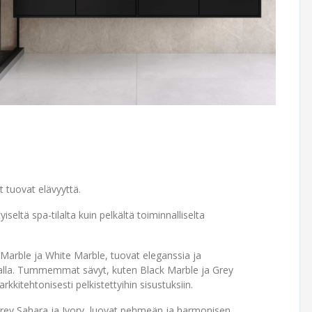
t tuovat elävyyttä.
ltä spa-tilalta kuin pelkältä toiminnalliselta
Marble ja White Marble, tuovat eleganssia ja
pinnalla. Tummemmat sävyt, kuten Black Marble ja Grey
rkkitehtonisesti pelkistettyihin sisustuksiin.
 Grey Sahara ja Ivory, luovat pehmeän ja harmonisen