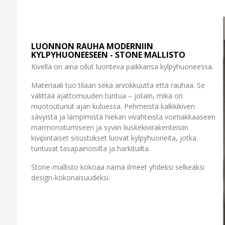
LUONNON RAUHA MODERNIIN
KYLPYHUONEESEEN - STONE MALLISTO
Kivellä on aina ollut luonteva paikkansa kylpyhuoneessa.
Materiaali tuo tilaan sekä arvokkuutta että rauhaa. Se
välittää ajattomuuden tuntua – jotain, mikä on
muotoutunut ajan kuluessa. Pehmeistä kalkkikiven
sävyistä ja lämpimistä hiekan vivahteista voimakkaaseen
marmoroitumiseen ja syviin liuskekivirakenteisiin
kivipintaiset sisustukset luovat kylpyhuoneita, jotka
tuntuvat tasapainoisilta ja harkituilta.
Stone-mallisto kokoaa nämä ilmeet yhdeksi selkeäksi
design-kokonaisuudeksi.