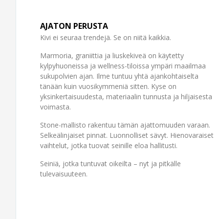
AJATON PERUSTA
Kivi ei seuraa trendejä. Se on niitä kaikkia.
Marmoria, graniittia ja liuskekiveä on käytetty
kylpyhuoneissa ja wellness-tiloissa ympäri maailmaa
sukupolvien ajan. Ilme tuntuu yhtä ajankohtaiselta
tänään kuin vuosikymmeniä sitten. Kyse on
yksinkertaisuudesta, materiaalin tunnusta ja hiljaisesta
voimasta.
Stone-mallisto rakentuu tämän ajattomuuden varaan.
Selkeälinjaiset pinnat. Luonnolliset sävyt. Hienovaraiset
vaihtelut, jotka tuovat seinille eloa hallitusti.
Seiniä, jotka tuntuvat oikeilta – nyt ja pitkälle
tulevaisuuteen.