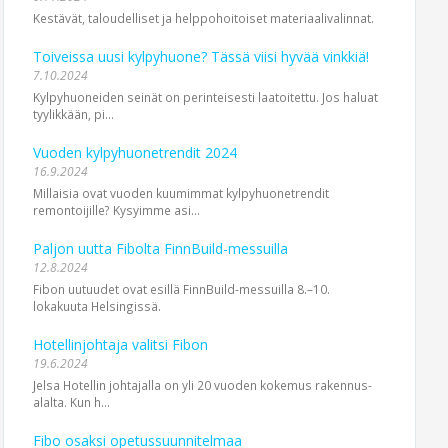
Kestävät, taloudelliset ja helppohoitoiset materiaalivalinnat.
Toiveissa uusi kylpyhuone? Tässä viisi hyvää vinkkiä!
7.10.2024
Kylpyhuoneiden seinät on perinteisesti laatoitettu. Jos haluat
tyylikkään, pi...
Vuoden kylpyhuonetrendit 2024
16.9.2024
Millaisia ovat vuoden kuumimmat kylpyhuonetrendit
remontoijille? Kysyimme asi...
Paljon uutta Fibolta FinnBuild-messuilla
12.8.2024
Fibon uutuudet ovat esillä FinnBuild-messuilla 8.–10.
lokakuuta Helsingissä.
Hotellinjohtaja valitsi Fibon
19.6.2024
Jelsa Hotellin johtajalla on yli 20 vuoden kokemus rakennus­
alalta. Kun h...
Fibo osaksi opetussuunnitelmaa