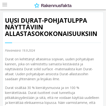
UUSI DURAT-POHJATULPPA
NÄYTTÄVIIN
ALLASTASOKOKONAISUUKSIIN
Päivämäärä:
19.9.2024
Durat on kehittänyt altaisiinsa sopivan, uuden pohjatulpan
kannen, joka on valmistettu samasta kestävästä ja
näyttävästä Durat solid surface -materiaalista kuin Durat-
altaat. Uuden pohjatulpan ansiosta Durat-allastasoihin
saadaan yhtenäinen ja linjakas ilme.
Durat sisältää 30 % kierrätysmuovia ja on 100 %
kierrätettävää. Durat-tuotteet ovat tunnettuja
pitkäikäisyydestään ja siitä, että ne voidaan käyttää uudelleen
ja kierrättää elinkaarensa lopussa. Näin varmistamme, että