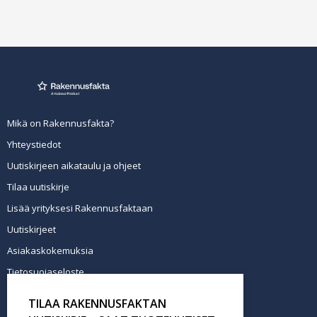
Mikä on Rakennusfakta?
Yhteystiedot
Uutiskirjeen aikataulu ja ohjeet
Tilaa uutiskirje
Lisää yrityksesi Rakennusfaktaan
Uutiskirjeet
Asiakaskokemuksia
Tietosuojaseloste
Newsletter info in English
TILAA RAKENNUSFAKTAN
Tilaa uutiskirje