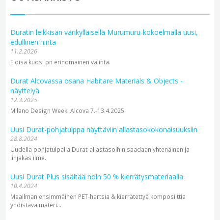
Duratin leikkisän värikylläisellä Murumuru-kokoelmalla uusi,
edullinen hinta
11.2.2026
Eloisa kuosi on erinomainen valinta.
Durat Alcovassa osana Habitare Materials & Objects -
näyttelyä
12.3.2025
Milano Design Week. Alcova 7.-13.4.2025.
Uusi Durat-pohjatulppa näyttäviin allastasokokonaisuuksiin
28.8.2024
Uudella pohjatulpalla Durat-allastasoihin saadaan yhtenäinen ja
linjakas ilme.
Uusi Durat Plus sisältää noin 50 % kierrätysmateriaalia
10.4.2024
Maailman ensimmäinen PET-hartsia & kierrätettyä komposiittia
yhdistävä materi...