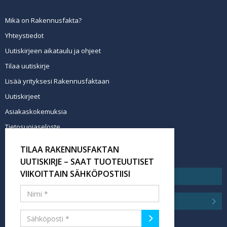
Mikä on Rakennusfakta?
Yhteystiedot
Uutiskirjeen aikataulu ja ohjeet
Tilaa uutiskirje
Lisää yrityksesi Rakennusfaktaan
Uutiskirjeet
Asiakaskokemuksia
Tietosuojaseloste
Newsletter info in English
TILAA RAKENNUSFAKTAN
Tilaa uutiskirje
UUTISKIRJE – SAAT TUOTEUUTISET
VIIKOITTAIN SÄHKÖPOSTIISI