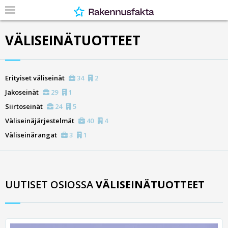
VÄLISEINÄTUOTTEET
Erityiset väliseinät
34
2
Jakoseinät
29
1
Siirtoseinät
24
5
Väliseinäjärjestelmät
40
4
Väliseinärangat
3
1
UUTISET OSIOSSA
VÄLISEINÄTUOTTEET