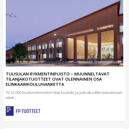
TUUSULAN RYKMENTINPUISTO – MUUNNELTAVAT
TILANJAKOTUOTTEET OVAT OLENNAINEN OSA
ELINKAARIKOULUHANKETTA
Yli 12 000 bruttoneliömetrin tilat koululle ja päiväkodille toteutetaan
elink...