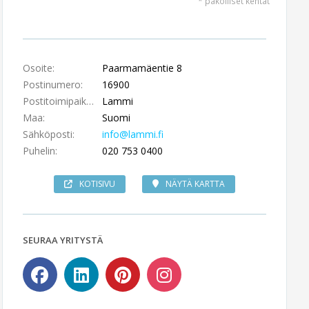
* pakolliset kentät
Osoite:
Paarmamäentie 8
Postinumero:
16900
Postitoimipaikka:
Lammi
Maa:
Suomi
Sähköposti:
info@lammi.fi
Puhelin:
020 753 0400
KOTISIVU
NÄYTÄ KARTTA
SEURAA YRITYSTÄ