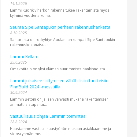
14.1.2026
Lammi Kuorikiviharkon rakenne tukee rakentamista myös
kylminä vuodenaikoina.
Seuraa Sipe Santapukin perheen rakennushanketta
8.10.2025
Santaranta on rockyhtye Apulannan rumpali Sipe Santapukin
rakennuskokonaisuus.
Lammi Kellari
25.6.2025
Omakotitalo on yksi elämän suurimmista hankinnoista.
Lammi julkaisee siirtymisen vähähiilisiin tuotteisiin
FinnBuild 2024 -messuilla
30.9.2024
Lammin Betoni on jälleen vahvasti mukana rakentamisen
ammattilais­tapahtu...
Vastuullisuus ohjaa Lammin toimintaa
28.8.2024
Haastamme vastuullisuus­työhön mukaan asiakkaamme ja
sidosryhmämme.