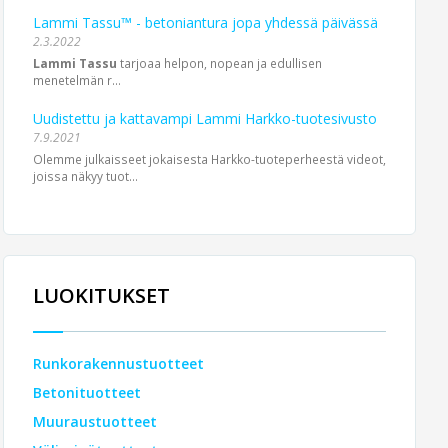
Lammi Tassu™ - betoniantura jopa yhdessä päivässä
2.3.2022
Lammi Tassu
tarjoaa helpon, nopean ja edullisen
menetelmän r...
Uudistettu ja kattavampi Lammi Harkko-tuotesivusto
7.9.2021
Olemme julkaisseet jokaisesta Harkko-tuoteperheestä videot,
joissa näkyy tuot...
LUOKITUKSET
Runkorakennustuotteet
Betonituotteet
Muuraustuotteet