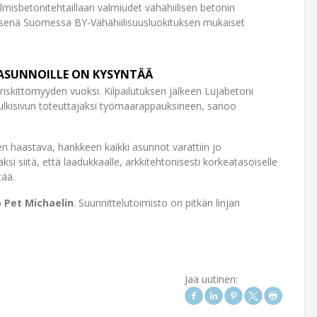
valmisbetonitehtaillaan valmiudet vähähiilisen betonin
yksenä Suomessa BY-Vähähiilisuusluokituksen mukaiset
LE ASUNNOILLE ON KYSYNTÄÄ
iskittömyyden vuoksi. Kilpailutuksen jälkeen Lujabetoni
sjulkisivun toteuttajaksi työmaarappauksineen, sanoo
n haastava, hankkeen kaikki asunnot varattiin jo
si siitä, että laadukkaalle, arkkitehtonisesti korkeatasoiselle
tää.
 Pet Michaelin
. Suunnittelutoimisto on pitkän linjan
Jaa uutinen: