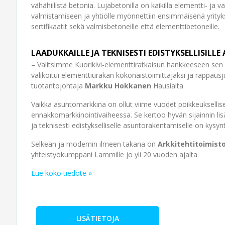
vähähiilistä betonia. Lujabetonilla on kaikilla elementti- ja 
valmistamiseen ja yhtiölle myönnettiin ensimmäisenä yrit
sertifikaatit sekä valmisbetoneille että elementtibetoneille.
LAADUKKAILLE JA TEKNISESTI EDISTYKSELLISIL
– Valitsimme Kuorikivi-elementtiratkaisun hankkeeseen sen r
valikoitui elementtiurakan kokonaistoimittajaksi ja rappau
tuotantojohtaja
Markku Hokkanen
Hausialta.
Vaikka asuntomarkkina on ollut viime vuodet poikkeuksellise
ennakkomarkkinointivaiheessa. Se kertoo hyvän sijainnin lisäk
ja teknisesti edistykselliselle asuntorakentamiselle on kysyn
Selkeän ja modernin ilmeen takana on
Arkkitehtitoimisto
yhteistyökumppani Lammille jo yli 20 vuoden ajalta.
Lue koko tiedote »
LISÄTIETOJA