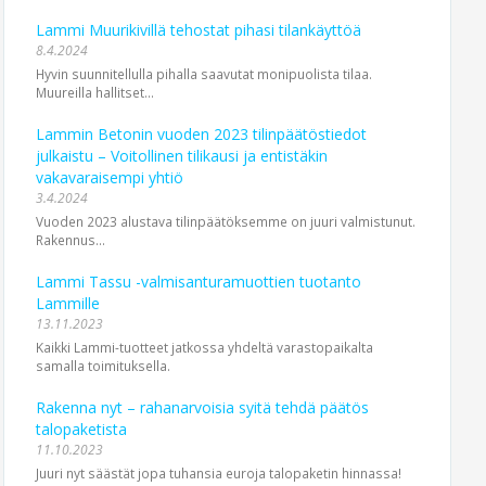
Lammi Muurikivillä tehostat pihasi tilankäyttöä
8.4.2024
Hyvin suunnitellulla pihalla saavutat monipuolista tilaa.
Muureilla hallitset...
Lammin Betonin vuoden 2023 tilinpäätöstiedot
julkaistu – Voitollinen tilikausi ja entistäkin
vakavaraisempi yhtiö
3.4.2024
Vuoden 2023 alustava tilin­päätöksemme on juuri valmistunut.
Rakennus­...
Lammi Tassu -valmisantura­muottien tuotanto
Lammille
13.11.2023
Kaikki Lammi-tuotteet jatkossa yhdeltä varastopaikalta
samalla toimituksella.
Rakenna nyt – rahanarvoisia syitä tehdä päätös
talopaketista
11.10.2023
Juuri nyt säästät jopa tuhansia euroja talopaketin hinnassa!