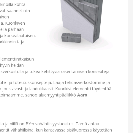
kinoilla kohta
at saaneet niin
minen
a. Kuorikiven
sella parhaan
ja korkealaatuisen,
kinointi- ja
elementtiratkaisun
 hyvin heidän
dasverkostolla ja tukea kehittyviä rakentamisen konsepteja.
uote- ja toteutuskonsepteja. Laaja tehdasverkostomme ja
oustavasti ja laadukkaasti. Kuorikivi-elementti täydentää
likoimaamme, sanoo aluemyyntipäällikkö
Aaro
la ja niillä on BY:n vähähiilisyysluokitus. Tämä antaa
ntit vähähiilisinä, kun kantavassa sisäkuoressa käytetään