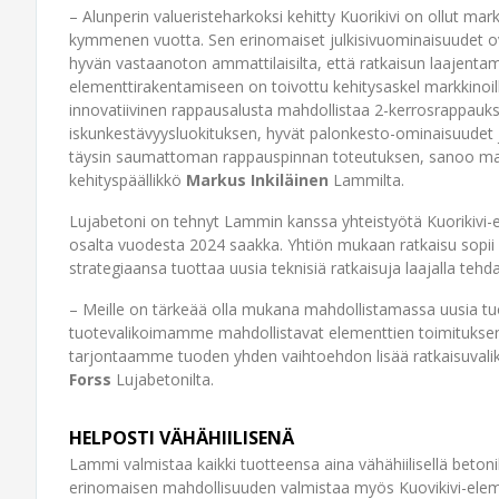
– Alunperin valueristeharkoksi kehitty Kuorikivi on ollut mark
kymmenen vuotta. Sen erinomaiset julkisivuominaisuudet ov
hyvän vastaanoton ammattilaisilta, että ratkaisun laajenta
elementtirakentamiseen on toivottu kehitysaskel markkinoill
innovatiivinen rappausalusta mahdollistaa 2-kerrosrappauk
iskunkestävyysluokituksen, hyvät palonkesto-ominaisuudet 
täysin saumattoman rappauspinnan toteutuksen, sanoo mark
kehityspäällikkö
Markus Inkiläinen
Lammilta.
Lujabetoni on tehnyt Lammin kanssa yhteistyötä Kuorikivi-
osalta vuodesta 2024 saakka. Yhtiön mukaan ratkaisu sopii
strategiaansa tuottaa uusia teknisiä ratkaisuja laajalla teh
– Meille on tärkeää olla mukana mahdollistamassa uusia t
tuotevalikoimamme mahdollistavat elementtien toimituksen j
tarjontaamme tuoden yhden vaihtoehdon lisää ratkaisuva
Forss
Lujabetonilta.
HELPOSTI VÄHÄHIILISENÄ
Lammi valmistaa kaikki tuotteensa aina vähähiilisellä betonil
erinomaisen mahdollisuuden valmistaa myös Kuovikivi-eleme