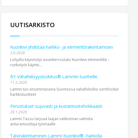
UUTISARKISTO
Kuorikivi yhdistää harkko- ja elementtirakentamisen
3.6.2026
Lohjalla käynnistyi asuinkerrostalo Kuorikivi-elementillä –
runkotyöt käyntii...
BY-Vähähiilisyysluokitus® Lammin tuotteille
11.2.2026
Lammi tuo ensimmäisenä Suomessa vähähiilisiksi sertifioidut
harkkotuotteet
Perustukset sujuvasti ja kustannustehokkaasti
28.1.2026
Lammi Tassu tarjoaa laajan valikoiman valmiita
anturamuotteja työmaalle.
Talvirakentaminen Lammi Kuorikivi® -harkolla