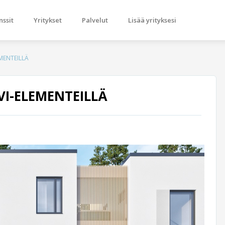
nssit
Yritykset
Palvelut
Lisää yrityksesi
MENTEILLÄ
I-ELEMENTEILLÄ
Next