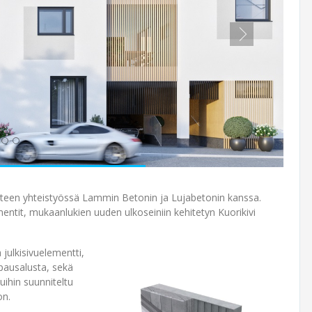
teen yhteistyössä Lammin Betonin ja Lujabetonin kanssa.
mentit, mukaanlukien uuden ulkoseiniin kehitetyn Kuorikivi
julkisivuelementti,
ppausalusta, sekä
uihin suunniteltu
on.