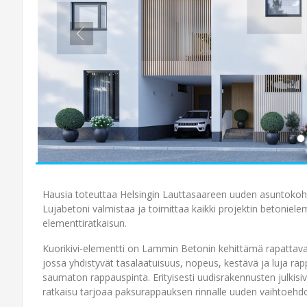
Hausia toteuttaa Helsingin Lauttasaareen uuden asuntokoh
Lujabetoni valmistaa ja toimittaa kaikki projektin betoniele
elementtiratkaisun.
Kuorikivi-elementti on Lammin Betonin kehittämä rapattava 
jossa yhdistyvät tasalaatuisuus, nopeus, kestävä ja luja ra
saumaton rappauspinta. Erityisesti uudisrakennusten julkisiv
ratkaisu tarjoaa paksurappauksen rinnalle uuden vaihtoehd