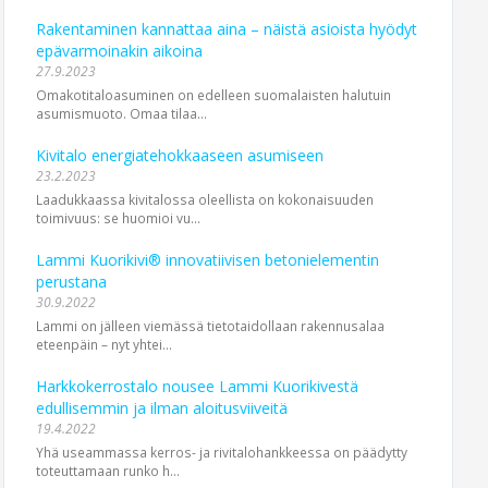
Rakentaminen kannattaa aina – näistä asioista hyödyt
epävarmoinakin aikoina
27.9.2023
Omakotitaloasuminen on edelleen suomalaisten halutuin
asumismuoto. Omaa tilaa...
Kivitalo energiatehokkaaseen asumiseen
23.2.2023
Laadukkaassa kivitalossa oleellista on kokonaisuuden
toimivuus: se huomioi vu...
Lammi Kuorikivi® innovatiivisen betonielementin
perustana
30.9.2022
Lammi on jälleen viemässä tietotaidollaan rakennusalaa
eteenpäin – nyt yhtei...
Harkkokerrostalo nousee Lammi Kuorikivestä
edullisemmin ja ilman aloitusviiveitä
19.4.2022
Yhä useammassa kerros- ja rivitalohankkeessa on päädytty
toteuttamaan runko h...