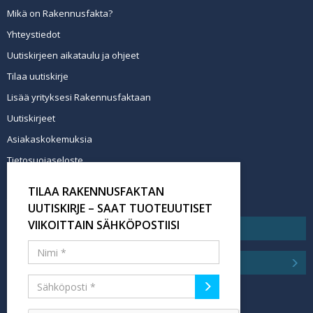
Mikä on Rakennusfakta?
Yhteystiedot
Uutiskirjeen aikataulu ja ohjeet
Tilaa uutiskirje
Lisää yrityksesi Rakennusfaktaan
Uutiskirjeet
Asiakaskokemuksia
Tietosuojaseloste
Newsletter info in English
TILAA RAKENNUSFAKTAN
Tilaa uutiskirje
UUTISKIRJE – SAAT TUOTEUUTISET
VIIKOITTAIN SÄHKÖPOSTIISI