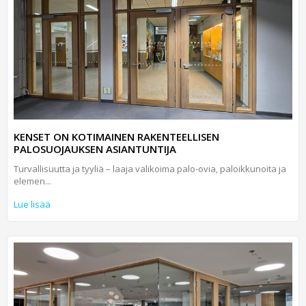
KENSET ON KOTIMAINEN RAKENTEELLISEN
PALOSUOJAUKSEN ASIANTUNTIJA
Turvallisuutta ja tyyliä – laaja valikoima palo-ovia, paloikkunoita ja
elemen...
Lue lisää