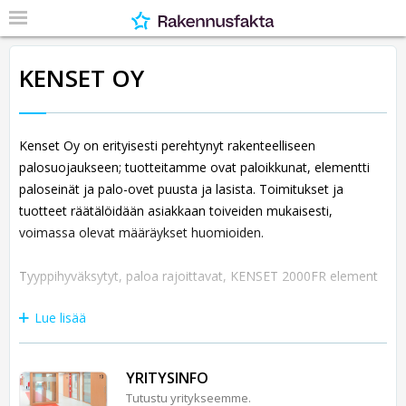
KENSET OY
Kenset Oy on erityisesti perehtynyt rakenteelliseen
palosuojaukseen; tuotteitamme ovat paloikkunat, elementti
paloseinät ja palo-ovet puusta ja lasista. Toimitukset ja
tuotteet räätälöidään asiakkaan toiveiden mukaisesti,
voimassa olevat määräykset huomioiden.
Tyyppihyväksytyt, paloa rajoittavat, KENSET 2000FR element
Lue lisää
YRITYSINFO
Tutustu yritykseemme.