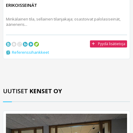
ERIKOISSEINÄT
Minkälainen tila, sellainen tilanjakaja; osastoivat palolasiseinät,
ääneneris...
Pyydä lisätietoja
Referenssihankkeet
UUTISET
KENSET OY