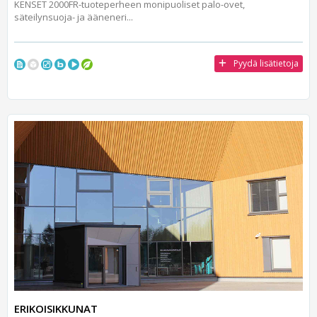
KENSET 2000FR-tuoteperheen monipuoliset palo-ovet,
säteilynsuoja- ja ääneneri...
Pyydä lisätietoja
ERIKOISIKKUNAT