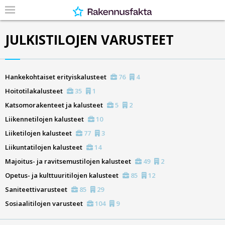
JULKISTILOJEN VARUSTEET
Hankekohtaiset erityiskalusteet
76
4
Hoitotilakalusteet
35
1
Katsomorakenteet ja kalusteet
5
2
Liikennetilojen kalusteet
10
Liiketilojen kalusteet
77
3
Liikuntatilojen kalusteet
14
Majoitus- ja ravitsemustilojen kalusteet
49
2
Opetus- ja kulttuuritilojen kalusteet
85
12
Saniteettivarusteet
85
29
Sosiaalitilojen varusteet
104
9