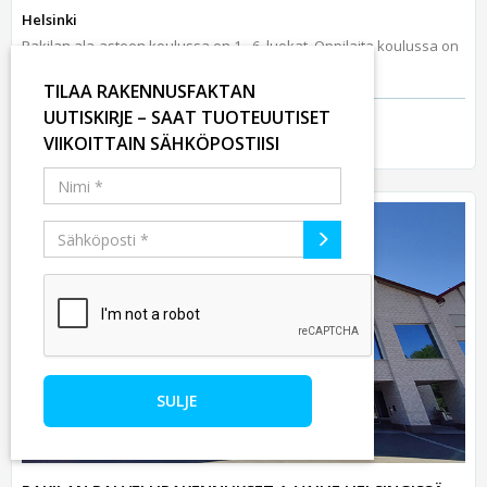
Helsinki
Pakilan ala-asteen koulussa on 1.–6. luokat. Oppilaita koulussa on
noin 500...
TILAA RAKENNUSFAKTAN
UUTISKIRJE – SAAT TUOTEUUTISET
VIIKOITTAIN SÄHKÖPOSTIISI
SULJE