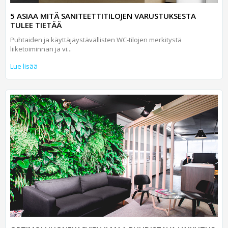
5 ASIAA MITÄ SANITEETTITILOJEN VARUSTUKSESTA
TULEE TIETÄÄ
Puhtaiden ja käyttäjäystävällisten WC-tilojen merkitystä
liiketoiminnan ja vi...
Lue lisää