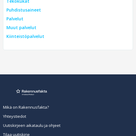
Tekokukat
Puhdistusaineet
Palvelut
Muut palvelut
Kiinteistöpalvelut
Mikä on Rakennusfakta?
Yhteystiedot
Uutiskirjeen aikataulu ja ohjeet
Tilaa uutiskirje