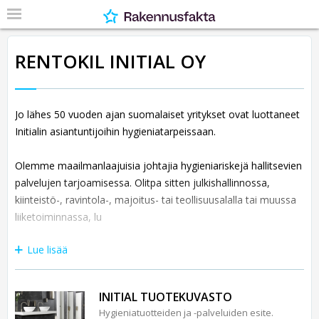
RENTOKIL INITIAL OY
Jo lähes 50 vuoden ajan suomalaiset yritykset ovat luottaneet
Initialin asiantuntijoihin hygieniatarpeissaan.
Olemme maailmanlaajuisia johtajia hygieniariskejä hallitsevien
palvelujen tarjoamisessa. Olitpa sitten julkishallinnossa,
kiinteistö-, ravintola-, majoitus- tai teollisuusalalla tai muussa
liiketoiminnassa, lu
Lue lisää
INITIAL TUOTEKUVASTO
Hygieniatuotteiden ja -palveluiden esite.