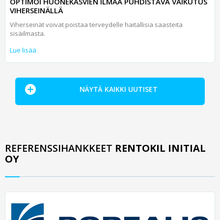
OPTIMOI HUONEKASVIEN ILMAA PUHDISTAVA VAIKUTUS
VIHERSEINÄLLÄ
Viherseinät voivat poistaa terveydelle haitallisia saasteita
sisäilmasta.
Lue lisää
NÄYTÄ KAIKKI UUTISET
REFERENSSIHANKKEET
RENTOKIL INITIAL
OY