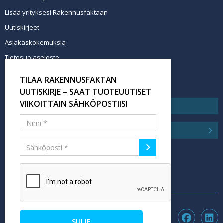
Lisää yrityksesi Rakennusfaktaan
Uutiskirjeet
Asiakaskokemuksia
Tietosuojaseloste
Newsletter info in English
TILAA RAKENNUSFAKTAN
Tilaa uutiskirje
UUTISKIRJE – SAAT TUOTEUUTISET
VIIKOITTAIN SÄHKÖPOSTIISI
SULJE