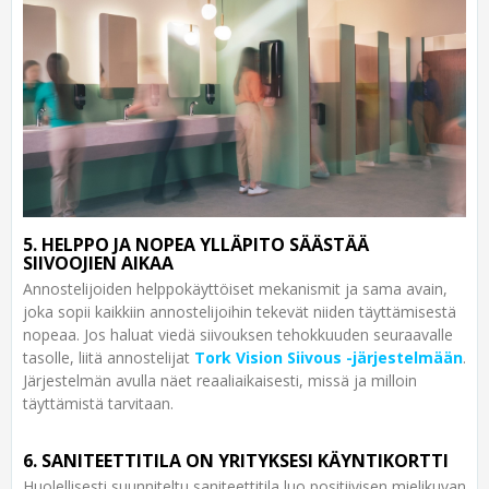
5. HELPPO JA NOPEA YLLÄPITO SÄÄSTÄÄ
SIIVOOJIEN AIKAA
Annostelijoiden helppokäyttöiset mekanismit ja sama avain,
joka sopii kaikkiin annostelijoihin tekevät niiden täyttämisestä
nopeaa. Jos haluat viedä siivouksen tehokkuuden seuraavalle
tasolle, liitä annostelijat
Tork Vision Siivous -järjestelmään
.
Järjestelmän avulla näet reaaliaikaisesti, missä ja milloin
täyttämistä tarvitaan.
6. SANITEETTITILA ON YRITYKSESI KÄYNTIKORTTI
Huolellisesti suunniteltu saniteettitila luo positiivisen mielikuvan