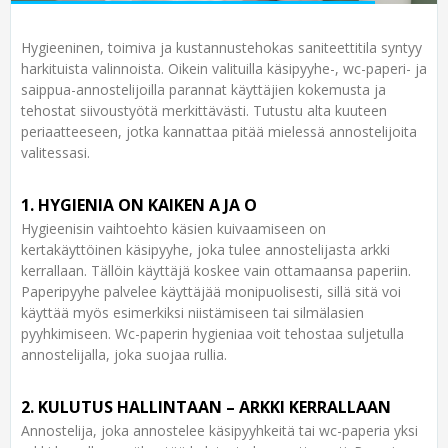
Hygieeninen, toimiva ja kustannustehokas saniteettitila syntyy
harkituista valinnoista. Oikein valituilla käsipyyhe-, wc-paperi- ja
saippua-annostelijoilla parannat käyttäjien kokemusta ja
tehostat siivoustyötä merkittävästi. Tutustu alta kuuteen
periaatteeseen, jotka kannattaa pitää mielessä annostelijoita
valitessasi.
1. HYGIENIA ON KAIKEN A JA O
Hygieenisin vaihtoehto käsien kuivaamiseen on
kertakäyttöinen käsipyyhe, joka tulee annostelijasta arkki
kerrallaan. Tällöin käyttäjä koskee vain ottamaansa paperiin.
Paperipyyhe palvelee käyttäjää monipuolisesti, sillä sitä voi
käyttää myös esimerkiksi niistämiseen tai silmälasien
pyyhkimiseen. Wc-paperin hygieniaa voit tehostaa suljetulla
annostelijalla, joka suojaa rullia.
2. KULUTUS HALLINTAAN – ARKKI KERRALLAAN
Annostelija, joka annostelee käsipyyhkeitä tai wc-paperia yksi