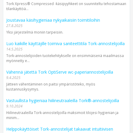
Tork Xpress® Compressed -käsipyyhkeet on suunniteltu tehostamaan
tilankäyttöä...
Joustavaa käsihygieniaa nykyaikaisiin toimitiloihin
27.8.2025
Yksi järjestelmä moniin tarpeisiin.
Luo kaikille käyttäjille toimiva saniteettitila Tork-annostelijoilla
14.5.2025
Tork-annostelijoiden tuotekehitykselle on ensimmäisenä maailmassa
myönnetty e...
Vähennä jätettä Tork OptiServe wc-paperiannostelijoilla
9.4.2025
Jätteen vähentäminen on paitsi ympäristöteko, myös
kustannuskysymys.
Vastuullista hygieniaa hiilineutraaleilla Tork®‑annostelijoilla
9.10.2024
Hiilineutraaleilla Tork-annostelijoilla maksimoit tilojesi hygienian ja
minim...
Helppokäyttöiset Tork-annostelijat takaavat intuitiivisen