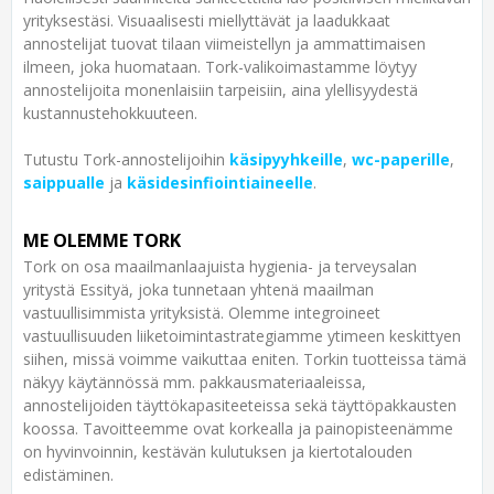
yrityksestäsi. Visuaalisesti miellyttävät ja laadukkaat
annostelijat tuovat tilaan viimeistellyn ja ammattimaisen
ilmeen, joka huomataan. Tork-valikoimastamme löytyy
annostelijoita monenlaisiin tarpeisiin, aina ylellisyydestä
kustannustehokkuuteen.
Tutustu Tork-annostelijoihin
käsipyyhkeille
,
wc-paperille
,
saippualle
ja
käsidesinfiointiaineelle
.
ME OLEMME TORK
Tork on osa maailmanlaajuista hygienia- ja terveysalan
yritystä Essityä, joka tunnetaan yhtenä maailman
vastuullisimmista yrityksistä. Olemme integroineet
vastuullisuuden liiketoimintastrategiamme ytimeen keskittyen
siihen, missä voimme vaikuttaa eniten. Torkin tuotteissa tämä
näkyy käytännössä mm. pakkausmateriaaleissa,
annostelijoiden täyttökapasiteeteissa sekä täyttöpakkausten
koossa. Tavoitteemme ovat korkealla ja painopisteenämme
on hyvinvoinnin, kestävän kulutuksen ja kiertotalouden
edistäminen.