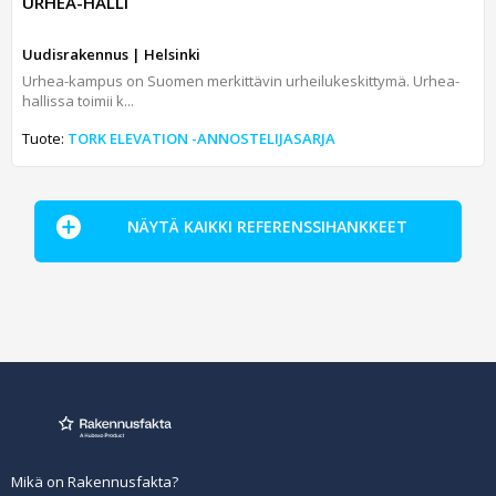
URHEA-HALLI
Uudisrakennus | Helsinki
Urhea-kampus on Suomen merkittävin urheilukeskittymä. Urhea-
hallissa toimii k...
Tuote:
TORK ELEVATION -ANNOSTELIJASARJA
NÄYTÄ KAIKKI REFERENSSIHANKKEET
Mikä on Rakennusfakta?