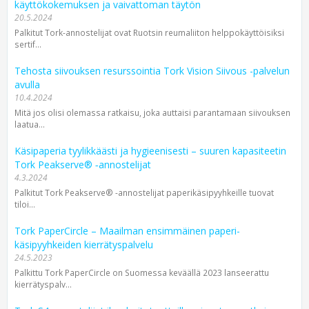
käyttökokemuksen ja vaivattoman täytön
20.5.2024
Palkitut Tork-annostelijat ovat Ruotsin reumaliiton helppokäyttöisiksi
sertif...
Tehosta siivouksen resurssointia Tork Vision Siivous -palvelun
avulla
10.4.2024
Mitä jos olisi olemassa ratkaisu, joka auttaisi parantamaan siivouksen
laatua...
Käsipaperia tyylikkäästi ja hygieenisesti – suuren kapasiteetin
Tork Peakserve® ‑annostelijat
4.3.2024
Palkitut Tork Peakserve® -annostelijat paperi­käsipyyhkeille tuovat
tiloi...
Tork PaperCircle – Maailman ensimmäinen paperi­
käsipyyhkeiden kierrätyspalvelu
24.5.2023
Palkittu Tork PaperCircle on Suomessa keväällä 2023 lanseerattu
kierrätyspalv...