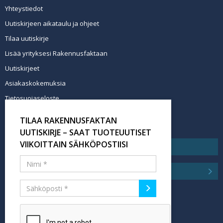
Yhteystiedot
Uutiskirjeen aikataulu ja ohjeet
Tilaa uutiskirje
Lisää yrityksesi Rakennusfaktaan
Uutiskirjeet
Asiakaskokemuksia
Tietosuojaseloste
Newsletter info in English
TILAA RAKENNUSFAKTAN
Tilaa uutiskirje
UUTISKIRJE – SAAT TUOTEUUTISET
VIIKOITTAIN SÄHKÖPOSTIISI