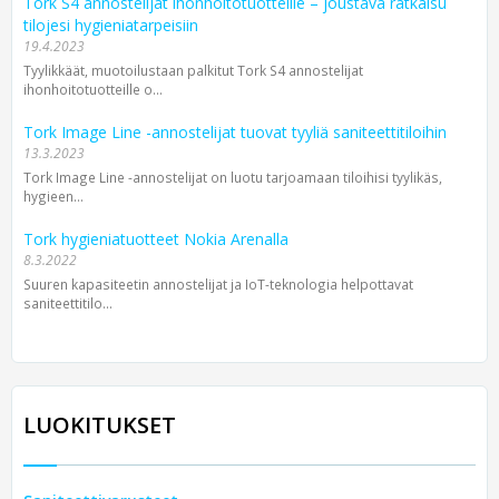
Tork S4 annostelijat ihonhoito­tuotteille – joustava ratkaisu
tilojesi hygienia­tarpeisiin
19.4.2023
Tyylikkäät, muotoilustaan palkitut Tork S4 annostelijat
ihonhoitotuotteille o...
Tork Image Line -annostelijat tuovat tyyliä saniteettitiloihin
13.3.2023
Tork Image Line -annostelijat on luotu tarjoamaan tiloihisi tyylikäs,
hygieen...
Tork hygieniatuotteet Nokia Arenalla
8.3.2022
Suuren kapasiteetin annostelijat ja IoT-teknologia helpottavat
saniteettitilo...
LUOKITUKSET