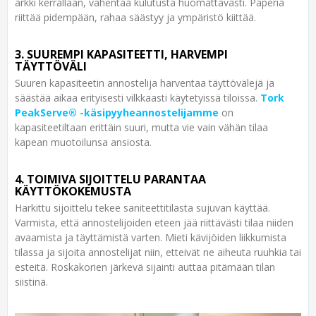
arkki kerrallaan, vähentää kulutusta huomattavasti. Paperia
riittää pidempään, rahaa säästyy ja ympäristö kiittää.
3. SUUREMPI KAPASITEETTI, HARVEMPI
TÄYTTÖVÄLI
Suuren kapasiteetin annostelija harventaa täyttövälejä ja
säästää aikaa erityisesti vilkkaasti käytetyissä tiloissa.
Tork
PeakServe® -käsipyyheannostelijamme
on
kapasiteetiltaan erittäin suuri, mutta vie vain vähän tilaa
kapean muotoilunsa ansiosta.
4. TOIMIVA SIJOITTELU PARANTAA
KÄYTTÖKOKEMUSTA
Harkittu sijoittelu tekee saniteettitilasta sujuvan käyttää.
Varmista, että annostelijoiden eteen jää riittävästi tilaa niiden
avaamista ja täyttämistä varten. Mieti kävijöiden liikkumista
tilassa ja sijoita annostelijat niin, etteivät ne aiheuta ruuhkia tai
esteitä. Roskakorien järkevä sijainti auttaa pitämään tilan
siistinä.