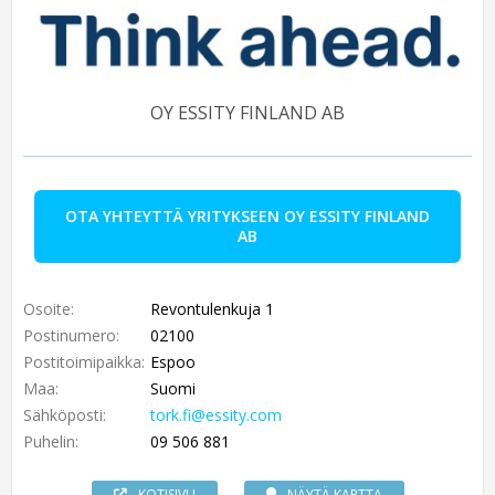
OY ESSITY FINLAND AB
OTA YHTEYTTÄ YRITYKSEEN OY ESSITY FINLAND
AB
Osoite:
Revontulenkuja 1
Postinumero:
02100
Postitoimipaikka:
Espoo
Maa:
Suomi
Sähköposti:
tork.fi@essity.com
Puhelin:
09 506 881
KOTISIVU
NÄYTÄ KARTTA