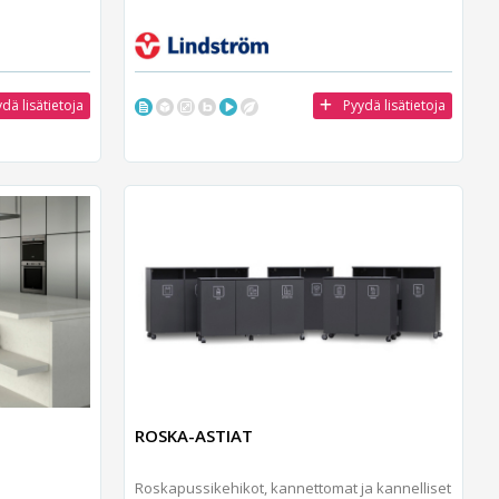
dä lisätietoja
Pyydä lisätietoja
ROSKA-ASTIAT
Roskapussikehikot, kannettomat ja kannelliset