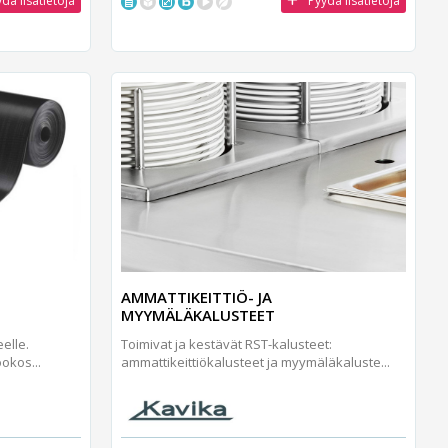
dä lisätietoja
Pyydä lisätietoja
AMMATTIKEITTIÖ- JA
MYYMÄLÄKALUSTEET
Toimivat ja kestävät RST-kalusteet:
elle.
ammattikeittiökalusteet ja myymäläkaluste...
okos...