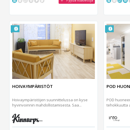
Pyydä lisätietoja
HOIVAYMPÄRISTÖT
POD HUON
Hoivaympäristöjen suunnittelussa on kyse
POD huoneemm
hyvinvoinnin mahdollistamisesta. Saa...
tehokkuutta a