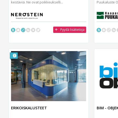
kestäviä. Ne ovat poikkeukselli...
Puukaluste Oy
Pyydä lisätietoja
ERIKOISKALUSTEET
BIM - OBJE