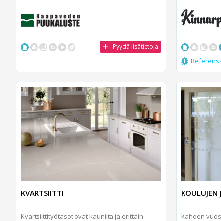
Pyydä lisätietoja
Referens
KVARTSIITTI
KOULUJEN 
Kvartsiittityötasot ovat kauniita ja erittäin
Kahden vuo