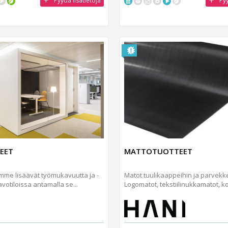
Pyydä lisätietoja
Pyy
EET
MATTOTUOTTEET
e lisäävät työmukavuutta ja -
Matot tuulikaappeihin ja parvekke
votiloissa antamalla se...
Logomatot, tekstiilinukkamatot, ko