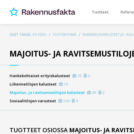
Tuotteet
Refere
OLET TÄSSÄ:
ETUSIVU
TUOTERYHMÄ
RAKENNUSVARUSTEET JA –KAL
MAJOITUS- JA RAVITSEMUSTILOJ
Hankekohtaiset erityiskalusteet
76
4
Liikennetilojen kalusteet
10
Majoitus- ja ravitsemustilojen kalusteet
49
2
Sosiaalitilojen varusteet
104
9
TUOTTEET OSIOSSA
MAJOITUS- JA RAVIT