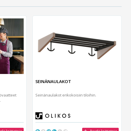
SEINÄNAULAKOT
yövaatteet
Seinänaulakot erikokoisiin tiloihin.
.