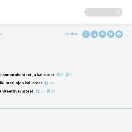
STEET
atsomorakenteet ja kalusteet
5
2
iikuntatilojen kalusteet
14
aniteettivarusteet
85
29