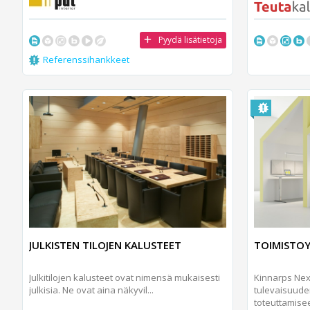
Pyydä lisätietoja
Referenssihankkeet
JULKISTEN TILOJEN KALUSTEET
TOIMISTO
Julkitilojen kalusteet ovat nimensä mukaisesti
Kinnarps Nex
julkisia. Ne ovat aina näkyvil...
tulevaisuude
toteuttamise