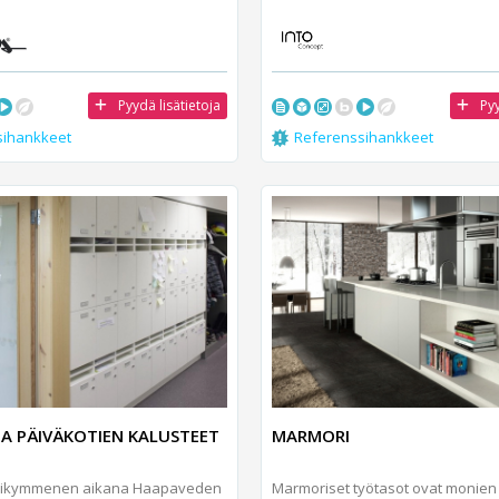
Pyydä lisätietoja
Pyy
sihankkeet
Referenssihankkeet
JA PÄIVÄKOTIEN KALUSTEET
MARMORI
sikymmenen aikana Haapaveden
Marmoriset työtasot ovat monien