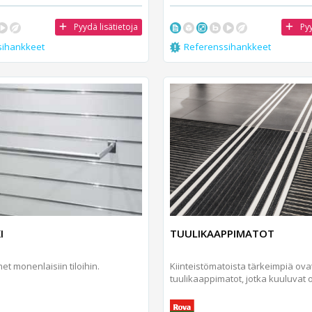
Pyydä lisätietoja
Pyy
sihankkeet
Referenssihankkeet
I
TUULIKAAPPIMATOT
et monenlaisiin tiloihin.
Kiinteistömatoista tärkeimpiä ova
tuulikaappimatot, jotka kuuluvat o