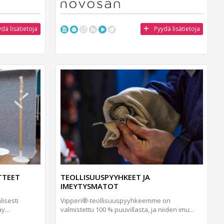
dä lisätietoja
Pyydä lisätietoja
TTEET
TEOLLISUUSPYYHKEET JA
IMEYTYSMATOT
lisesti
Vipperi®-teollisuuspyyhkeemme on
y...
valmistettu 100 % puuvillasta, ja niiden imu...