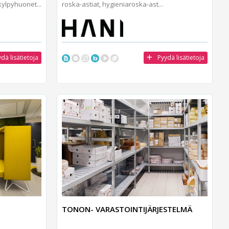
kylpyhuonet...
roska-astiat, hygieniaroska-ast...
dä lisätietoja
Pyydä lisätietoja
TONON- VARASTOINTIJÄRJESTELMÄ