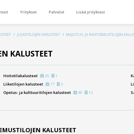
nssit
Yritykset
Palvelut
Lisää yrityksesi
USTEET
JULKISTILOJEN VARUSTEET
MAJOITUS- JA RAVITSEMUSTILOJEN KALU
EN KALUSTEET
Hoitotilakalusteet
35
1
K
Liiketilojen kalusteet
77
3
L
Opetus- ja kulttuuritilojen kalusteet
85
12
S
SEMUSTILOJEN KALUSTEET