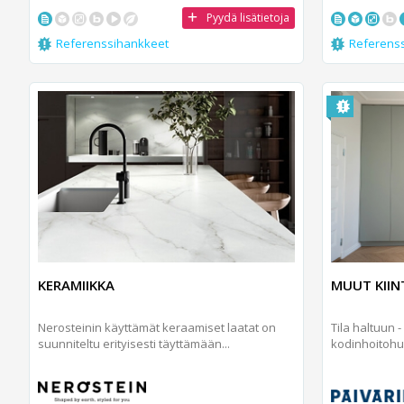
Pyydä lisätietoja
Referenssihankkeet
Referens
KERAMIIKKA
MUUT KII
Nerosteinin käyttämät keraamiset laatat on
Tila haltuun 
suunniteltu erityisesti täyttämään...
kodinhoitohu