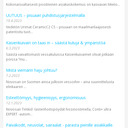
Kokonaisvaltaisesti positiivinen asiakas­kokemus on kasvavan liike­to...
UUTUUS – pisuaari puhdistusjärjestelmällä
19.4.2023
Vedetön Urimat CeramicC2 CS – pisuaari on maailmanlaajuisesti
patentoitu tuot...
Käsienkuivain on taas in – säästä kuluja & ympäristöä
6.3.2023
Säästä vaivattomasti vessakuluissa Käsienkuivaimet olivat pitkään
poissa ”mu...
Mistä viemärin haju johtuu?
7.2.2023
Novosan on Suomen ainoa julkisiin vessoihin – aina suunnittelusta
elinkaaren ...
Esteettömyys, hygieenisyys, ergonomisuus
12.1.2023
Novosan Timkid -lastenhoitopöydät hissinostimella, Conti+ ultra
EXPERT -autom...
Päiväkodit, neuvolat, sairaalat - parasta pienille asiakkaille.