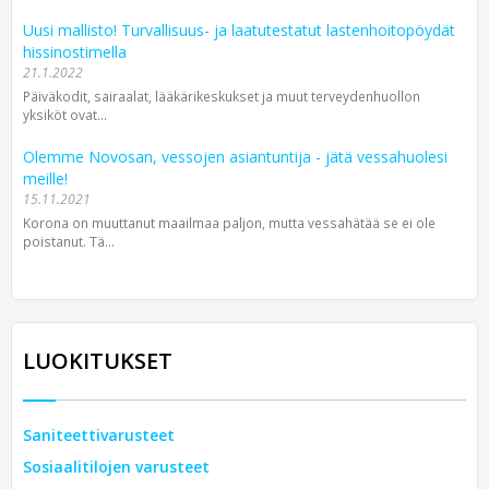
Uusi mallisto! Turvallisuus- ja laatutestatut lastenhoitopöydät
hissinostimella
21.1.2022
Päiväkodit, sairaalat, lääkärikeskukset ja muut terveydenhuollon
yksiköt ovat...
Olemme Novosan, vessojen asiantuntija - jätä vessahuolesi
meille!
15.11.2021
Korona on muuttanut maailmaa paljon, mutta vessahätää se ei ole
poistanut. Tä...
LUOKITUKSET
Saniteettivarusteet
Sosiaalitilojen varusteet