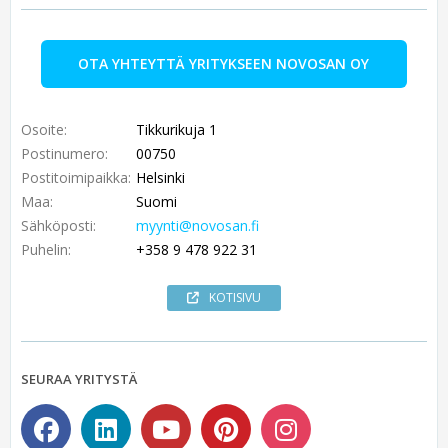
OTA YHTEYTTÄ YRITYKSEEN NOVOSAN OY
Osoite:
Tikkurikuja 1
Postinumero:
00750
Postitoimipaikka:
Helsinki
Maa:
Suomi
Sähköposti:
myynti@novosan.fi
Puhelin:
+358 9 478 922 31
KOTISIVU
SEURAA YRITYSTÄ