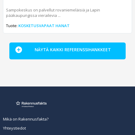
Sampokeskus on palvellut rovaniemeläisiä ja Lapin
pääkaupungissa vierailevia ...
Tuote:
KOSKETUSVAPAAT HANAT
NÄYTÄ KAIKKI REFERENSSIHANKKEET
Mikä on Rakennusfakta?
Yhteystiedot