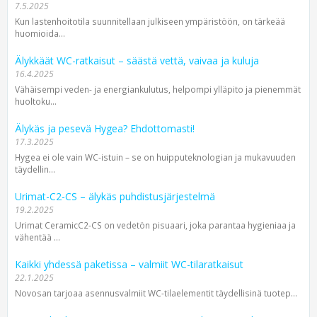
7.5.2025
Kun lastenhoitotila suunnitellaan julkiseen ympäristöön, on tärkeää
huomioida...
Älykkäät WC-ratkaisut – säästä vettä, vaivaa ja kuluja
16.4.2025
Vähäisempi veden- ja energiankulutus, helpompi ylläpito ja pienemmät
huoltoku...
Älykäs ja pesevä Hygea? Ehdottomasti!
17.3.2025
Hygea ei ole vain WC-istuin – se on huipputeknologian ja mukavuuden
täydellin...
Urimat-C2-CS – älykäs puhdistusjärjestelmä
19.2.2025
Urimat CeramicC2-CS on vedetön pisuaari, joka parantaa hygieniaa ja
vähentää ...
Kaikki yhdessä paketissa – valmiit WC-tilaratkaisut
22.1.2025
Novosan tarjoaa asennus­valmiit WC-tila­elementit täydellisinä tuotep...