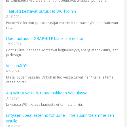
Esivalmistetut WC-tilaelementit nopeuttavat urakkaa työmaalla.
Taatusti kestävät uutuudet WC-tiloihin
21.8.2024
Piatto™Collection ja jakoseinä­järjestelmät tarjoavat yhdessä kattavan
ra...
Upea uutuus – GRAPHITE black line edition
19.6.2024
Conti+ ultra -hanassa kohtaavat hygieenisyys, energiatehokkuus, laatu
ja design.
Vessahätä?
6.5.2024
Mistä löydän vessan? Onkohan tuo vessa turvallinen? Kenelle tämä
vessa on tar...
Älä valuta vettä & rahaa hukkaan WC-tilassa
3.4.2024
Julkisissa WC-tiloissa laadusta ei kannata tinkiä.
Erityisen upea lastenhoitohuone – me suunnittelemme sen
sinulle
18.3.2024