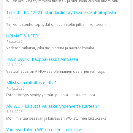
WC on yksi käytetyimmistä tiloista – ja silti usein vähiten huomioitu.
Timkid – EN 12221 -standardin täyttävä lastenhoitopöytä
25.3.2026
Timkid-lastenhoitopöydät on suunniteltu julkisiin kohteisiin.
URIMAT & LEED
18.2.2026
Vedetön ratkaisu, joka tuo pisteitä ja näyttää hyvältä.
Hyvin pyyhkii Kauppakeskus Ainoassa
28.1.2026
Vastuullisuus on AINOAssa olennainen osa arjen valintoja.
Miksi vain mitoitus ei riitä?
10.12.2025
Esteettömyys syntyy ymmärryksestä – ja kuuntelusta.
Äly-WC – luksusta vai askel yhdenvertaisuuteen?
5.11.2025
Moni mieltää pesevän ja kuivaavan WC-istuimen luksukseksi.
Yhdenvertainen WC on oikeus, ei luksus