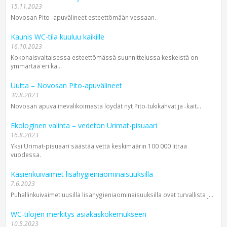
15.11.2023
Novosan Pito -apuvälineet esteettömään vessaan.
Kaunis WC-tila kuuluu kaikille
16.10.2023
Kokonaisvaltaisessa esteettömässä suunnittelussa keskeistä on
ymmärtää eri kä...
Uutta – Novosan Pito-apuvälineet
30.8.2023
Novosan apuvälinevalikoimasta löydät nyt Pito‑tukikahvat ja ‑kait...
Ekologinen valinta – vedetön Urimat-pisuaari
16.8.2023
Yksi Urimat-pisuaari säästää vettä keskimäärin 100 000 litraa
vuodessa.
Käsienkuivaimet lisähygieniaominaisuuksilla
7.6.2023
Puhallinkuivaimet uusilla lisähygienia­ominaisuuksilla ovat turvallista j...
WC-tilojen merkitys asiakaskokemukseen
10.5.2023