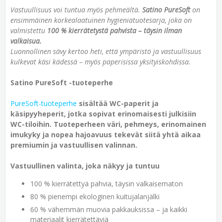
Vastuullisuus voi tuntua myös pehmeältä.
Satino PureSoft
on
ensimmäinen korkealaatuinen hygieniatuotesarja, joka on
valmistettu
100 % kierrätetystä pahvista – täysin ilman
valkaisua.
Luonnollinen sävy kertoo heti, että ympäristö ja vastuullisuus
kulkevat käsi kädessä – myös paperisissa yksityiskohdissa.
Satino PureSoft -tuoteperhe
PureSoft-tuoteperhe
sisältää WC-paperit ja
käsipyyheperit, jotka sopivat erinomaisesti julkisiin
WC-tiloihin. Tuoteperheen väri, pehmeys, erinomainen
imukyky ja nopea hajoavuus tekevät siitä yhtä aikaa
premiumin ja vastuullisen valinnan.
Vastuullinen valinta, joka näkyy ja tuntuu
100 % kierrätettyä pahvia, täysin valkaisematon
80 % pienempi ekologinen kuitujalanjälki
60 % vähemmän muovia pakkauksissa – ja kaikki
materiaalit kierrätettäviä