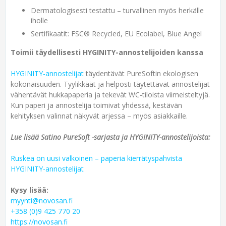
Dermatologisesti testattu – turvallinen myös herkälle
iholle
Sertifikaatit: FSC® Recycled, EU Ecolabel, Blue Angel
Toimii täydellisesti HYGINITY-annostelijoiden kanssa
HYGINITY-annostelijat
täydentävät PureSoftin ekologisen
kokonaisuuden. Tyylikkäät ja helposti täytettävät annostelijat
vähentävät hukkapaperia ja tekevät WC-tiloista viimeisteltyjä.
Kun paperi ja annostelija toimivat yhdessä, kestävän
kehityksen valinnat näkyvät arjessa – myös asiakkaille.
Lue lisää Satino PureSoft -sarjasta ja HYGINITY-annostelijoista:
Ruskea on uusi valkoinen – paperia kierrätyspahvista
HYGINITY-annostelijat
Kysy lisää:
myynti@novosan.fi
+358 (0)9 425 770 20
https://novosan.fi