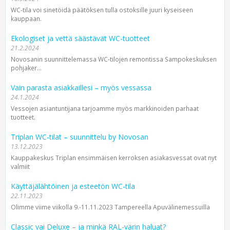
WC-tila voi sinetöidä päätöksen tulla ostoksille juuri kyseiseen
kauppaan.
Ekologiset ja vettä säästävät WC-tuotteet
21.2.2024
Novosanin suunnittelemassa WC-tilojen remontissa Sampokeskuksen
pohja­ker...
Vain parasta asiakkaillesi – myös vessassa
24.1.2024
Vessojen asiantuntijana tarjoamme myös markkinoiden parhaat
tuotteet.
Triplan WC-tilat – suunnittelu by Novosan
13.12.2023
Kauppakeskus Triplan ensimmäisen kerroksen asiakasvessat ovat nyt
valmiit
Käyttäjälähtöinen ja esteetön WC-tila
22.11.2023
Olimme viime viikolla 9.-11.11.2023 Tampereella Apuvälinemessuilla
Classic vai Deluxe – ja minkä RAL-värin haluat?