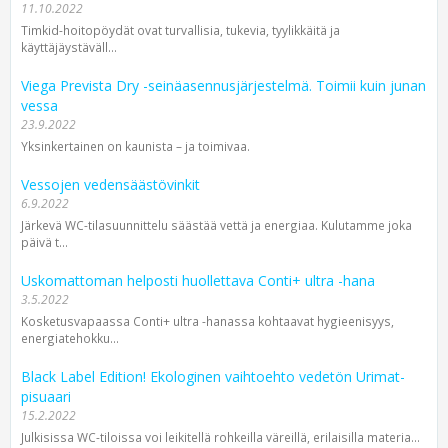
11.10.2022
Timkid-hoitopöydät ovat turvallisia, tukevia, tyylikkäitä ja
käyttäjäystäväll...
Viega Prevista Dry -seinäasennusjärjestelmä. Toimii kuin junan
vessa
23.9.2022
Yksinkertainen on kaunista – ja toimivaa.
Vessojen vedensäästövinkit
6.9.2022
Järkevä WC-tilasuunnittelu säästää vettä ja energiaa. Kulutamme joka
päivä t...
Uskomattoman helposti huollettava Conti+ ultra -hana
3.5.2022
Kosketusvapaassa Conti+ ultra -hanassa kohtaavat hygieenisyys,
energiatehokku...
Black Label Edition! Ekologinen vaihtoehto vedetön Urimat-
pisuaari
15.2.2022
Julkisissa WC-tiloissa voi leikitellä rohkeilla väreillä, erilaisilla materia...