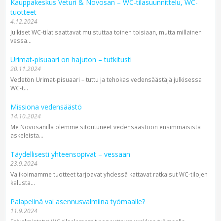
Kauppakeskus Veturi & Novosan – WC-tilasuunnittelu, WC-
tuotteet
4.12.2024
Julkiset WC-tilat saattavat muistuttaa toinen toisiaan, mutta millainen
vessa...
Urimat-pisuaari on hajuton – tutkitusti
20.11.2024
Vedetön Urimat-pisuaari – tuttu ja tehokas veden­säästäjä julkisessa
WC-t...
Missiona vedensäästö
14.10.2024
Me Novosanilla olemme sitoutuneet veden­säästöön ensimmäisistä
askeleista...
Täydellisesti yhteensopivat – vessaan
23.9.2024
Valikoimamme tuotteet tarjoavat yhdessä kattavat ratkaisut WC-tilojen
kalusta...
Palapelinä vai asennusvalmiina työmaalle?
11.9.2024