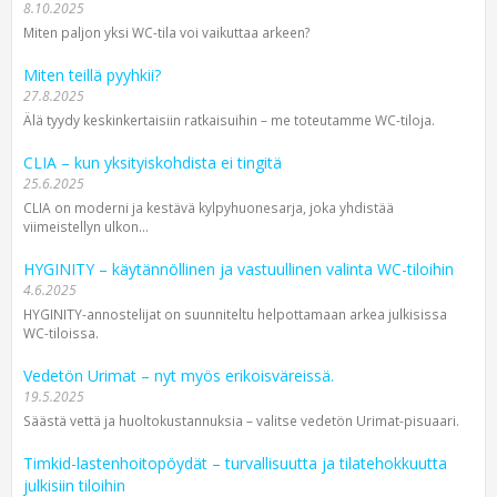
8.10.2025
Miten paljon yksi WC-tila voi vaikuttaa arkeen?
Miten teillä pyyhkii?
27.8.2025
Älä tyydy keskinkertaisiin ratkaisuihin – me toteutamme WC-tiloja.
CLIA – kun yksityiskohdista ei tingitä
25.6.2025
CLIA on moderni ja kestävä kylpyhuonesarja, joka yhdistää
viimeistellyn ulkon...
HYGINITY – käytännöllinen ja vastuullinen valinta WC-tiloihin
4.6.2025
HYGINITY-annostelijat on suunniteltu helpottamaan arkea julkisissa
WC-tiloissa.
Vedetön Urimat – nyt myös erikoisväreissä.
19.5.2025
Säästä vettä ja huoltokustannuksia – valitse vedetön Urimat-pisuaari.
Timkid-lastenhoitopöydät – turvallisuutta ja tilatehokkuutta
julkisiin tiloihin