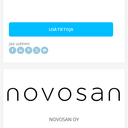
LISÄTIETOJA
Jaa uutinen:
NOVOSAN OY