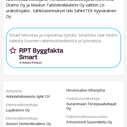
Otamo Oy ja Maskun Talotekniikkatiimi Oy valittiin LV-
urakoitsijaksi . Sähköasennukset teki SähköTEK Kyynäräinen
Oy .
Smart tehostaa ja nopeuttaa työtäsi. Smartista saat tiedon
kaikista Suomen rakennushankkeista ja työmaista.
Hirvensalon Viherpiha
Arkkitehti
Arkkitehtitoimisto AJAK OY
Paalutusurakoitsija
Auranmaan Teräspaaluttajat
Elementtitoimittaja
Oy
Lujabetoni Oy
Paloturvallisuuussuunn.
Elementtitoimittaja
A-Insinöörit Suunnittelu Oy
Ansion Sementtivalimo Oy