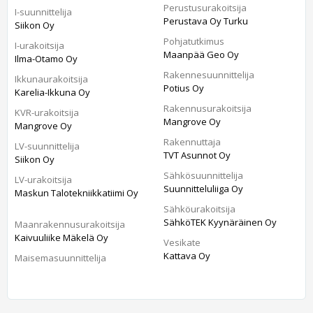
Perustusurakoitsija
I-suunnittelija
Perustava Oy Turku
Siikon Oy
Pohjatutkimus
I-urakoitsija
Maanpää Geo Oy
Ilma-Otamo Oy
Rakennesuunnittelija
Ikkunaurakoitsija
Potius Oy
Karelia-Ikkuna Oy
Rakennusurakoitsija
KVR-urakoitsija
Mangrove Oy
Mangrove Oy
Rakennuttaja
LV-suunnittelija
TVT Asunnot Oy
Siikon Oy
Sähkösuunnittelija
LV-urakoitsija
Suunnitteluliiga Oy
Maskun Talotekniikkatiimi Oy
Sähköurakoitsija
SähköTEK Kyynäräinen Oy
Maanrakennusurakoitsija
Kaivuuliike Mäkelä Oy
Vesikate
Kattava Oy
Maisemasuunnittelija