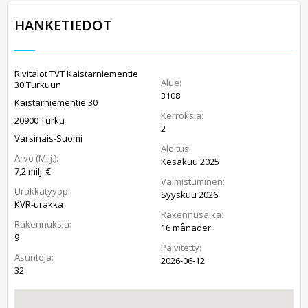
HANKETIEDOT
Rivitalot TVT Kaistarniementie
Alue:
30 Turkuun
3108
Kaistarniementie 30
Kerroksia:
20900 Turku
2
Varsinais-Suomi
Aloitus:
Arvo (Milj.):
Kesäkuu 2025
7,2 milj. €
Valmistuminen:
Urakkatyyppi:
Syyskuu 2026
KVR-urakka
Rakennusaika:
Rakennuksia:
16 månader
9
Päivitetty:
Asuntoja:
2026-06-12
32