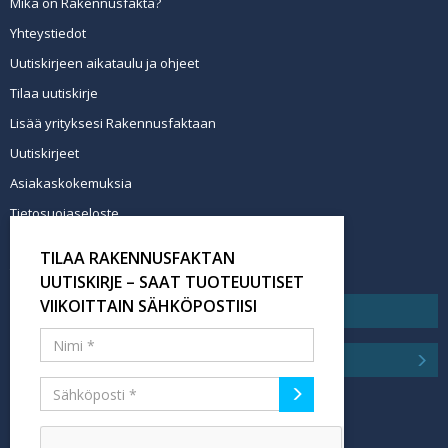
Mikä on Rakennusfakta?
Yhteystiedot
Uutiskirjeen aikataulu ja ohjeet
Tilaa uutiskirje
Lisää yrityksesi Rakennusfaktaan
Uutiskirjeet
Asiakaskokemuksia
Tietosuojaseloste
Newsletter info in English
TILAA RAKENNUSFAKTAN
Tilaa uutiskirje
UUTISKIRJE – SAAT TUOTEUUTISET
VIIKOITTAIN SÄHKÖPOSTIISI