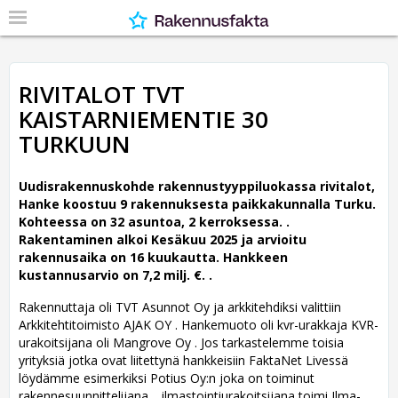
RIVITALOT TVT
KAISTARNIEMENTIE 30
TURKUUN
Uudisrakennuskohde rakennustyyppiluokassa rivitalot,
Hanke koostuu 9 rakennuksesta paikkakunnalla Turku.
Kohteessa on 32 asuntoa, 2 kerroksessa. .
Rakentaminen alkoi Kesäkuu 2025 ja arvioitu
rakennusaika on 16 kuukautta. Hankkeen
kustannusarvio on 7,2 milj. €. .
Rakennuttaja oli TVT Asunnot Oy ja arkkitehdiksi valittiin
Arkkitehtitoimisto AJAK OY .
Hankemuoto oli kvr-urakkaja KVR-
urakoitsijana oli Mangrove Oy . Jos tarkastelemme toisia
yrityksiä jotka ovat liitettynä hankkeisiin FaktaNet Livessä
löydämme esimerkiksi Potius Oy:n joka on toiminut
rakennesuunnittelijana. , ilmastointiurakoitsijana toimi Ilma-