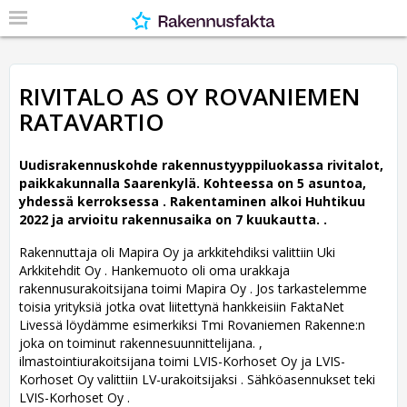
RIVITALO AS OY ROVANIEMEN
RATAVARTIO
Uudisrakennuskohde rakennustyyppiluokassa rivitalot,
paikkakunnalla Saarenkylä. Kohteessa on 5 asuntoa,
yhdessä kerroksessa .
Rakentaminen alkoi Huhtikuu
2022 ja arvioitu rakennusaika on 7 kuukautta. .
Rakennuttaja oli Mapira Oy ja arkkitehdiksi valittiin Uki
Arkkitehdit Oy .
Hankemuoto oli oma urakkaja
rakennusurakoitsijana toimi Mapira Oy . Jos tarkastelemme
toisia yrityksiä jotka ovat liitettynä hankkeisiin FaktaNet
Livessä löydämme esimerkiksi Tmi Rovaniemen Rakenne:n
joka on toiminut rakennesuunnittelijana. ,
ilmastointiurakoitsijana toimi LVIS-Korhoset Oy ja LVIS-
Korhoset Oy valittiin LV-urakoitsijaksi . Sähköasennukset teki
LVIS-Korhoset Oy .