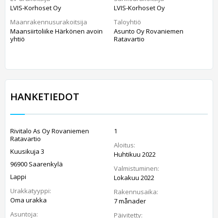
LVIS-Korhoset Oy
LVIS-Korhoset Oy
Maanrakennusurakoitsija
Taloyhtiö
Maansiirtoliike Härkönen avoin
Asunto Oy Rovaniemen
yhtiö
Ratavartio
HANKETIEDOT
Rivitalo As Oy Rovaniemen
1
Ratavartio
Aloitus:
Kuusikuja 3
Huhtikuu 2022
96900 Saarenkylä
Valmistuminen:
Lappi
Lokakuu 2022
Urakkatyyppi:
Rakennusaika:
Oma urakka
7 månader
Asuntoja:
Päivitetty: