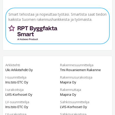
Smart tehostaa ja nopeuttaa työtäsi. Smartista saat tiedon
kaikista Suomen rakennushankkeista ja työmaista.
Arkkitehti
Rakennesuunnittelija
Uki Arkkitehdit Oy
Tmi Rovaniemen Rakenne
I-suunnittelija
Rakennusurakoitsija
Ins.tsto ETC Oy
Mapira Oy
I-urakoitsija
Rakennuttaja
LVIS-Korhoset Oy
Mapira Oy
LV-suunnittelija
Sähkösuunnittelija
Ins.tsto ETC Oy
LVIS-Korhoset Oy
LV-urakoitsija
Sähköurakoitsija