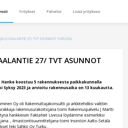
nssit
Yritykset
Palvelut
Lisää yrityksesi
RJAUS VAALANTIE 27/ TVT ASUNNOT TURUSSA
AALANTIE 27/ TVT ASUNNOT
t, Hanke koostuu 5 rakennuksesta paikkakunnalla
 Syksy 2023 ja arvioitu rakennusaika on 13 kuukautta.
nen Oy oli Rakennuttajakonsultti ja arkkitehdiksi valittiin
akkaja rakennusurakoitsijana toimi Rakennuspalvelu J Martti
tettynä hankkeisiin FaktaNet Livessä löydämme esimerkiksi
na. , ilmastointisuunnittelijana toimi Insinööri Aalto-Setälä
ukset teki Sähkö Oy Turku .