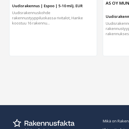
AS OY MUN
Uudisrakennus | Espoo | 5-10 milj. EUR
Uudisrakennuskohde
Uudisrakennu
rakennustyyppiluokassa rivitalot, Hanke
koostuu 16 rakennu...
Uudisraken
rakennustyypp
rakennukses.
Mikä on Raken