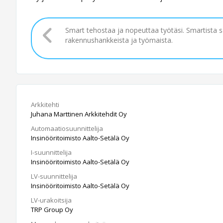
Smart tehostaa ja nopeuttaa työtäsi. Smartista 
rakennushankkeista ja työmaista.
Arkkitehti
Juhana Marttinen Arkkitehdit Oy
Automaatiosuunnittelija
Insinööritoimisto Aalto-Setälä Oy
I-suunnittelija
Insinööritoimisto Aalto-Setälä Oy
LV-suunnittelija
Insinööritoimisto Aalto-Setälä Oy
LV-urakoitsija
TRP Group Oy