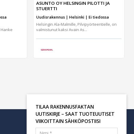
ASUNTO OY HELSINGIN PILOTTI JA
STUERTTI
ossa
Uudisrakennus | Helsinki | Ei tiedossa
Helsingin Ala-Malmille, Pilvipyörteentielle, on
, Hanke
valmistunut kaksi Avain As...
TILAA RAKENNUSFAKTAN
UUTISKIRJE – SAAT TUOTEUUTISET
VIIKOITTAIN SÄHKÖPOSTIISI
Tilaa uutiskirje