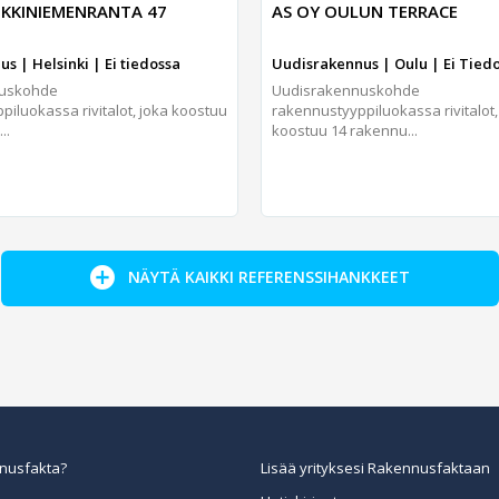
KKINIEMENRANTA 47
AS OY OULUN TERRACE
s | Helsinki | Ei tiedossa
Uudisrakennus | Oulu | Ei Tied
nuskohde
Uudisrakennuskohde
iluokassa rivitalot, joka koostuu
rakennustyyppiluokassa rivitalot
..
koostuu 14 rakennu...
NÄYTÄ KAIKKI REFERENSSIHANKKEET
nusfakta?
Lisää yrityksesi Rakennusfaktaan