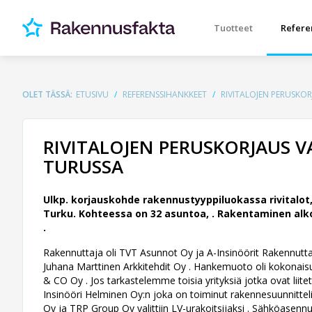
Tuotteet
Refere
OLET TÄSSÄ:
ETUSIVU
REFERENSSIHANKKEET
RIVITALOJEN PERUSKO
RIVITALOJEN PERUSKORJAUS V
TURUSSA
Ulkp. korjauskohde rakennustyyppiluokassa rivitalo
Turku. Kohteessa on 32 asuntoa, .
Rakentaminen alkoi
.
Rakennuttaja oli TVT Asunnot Oy ja A-Insinöörit Rakennuttami
Juhana Marttinen Arkkitehdit Oy .
Hankemuoto oli kokonaisur
& CO Oy . Jos tarkastelemme toisia yrityksiä jotka ovat lii
Insinööri Helminen Oy:n joka on toiminut rakennesuunnittelija
Oy ja TRP Group Oy valittiin LV-urakoitsijaksi . Sähköasenn