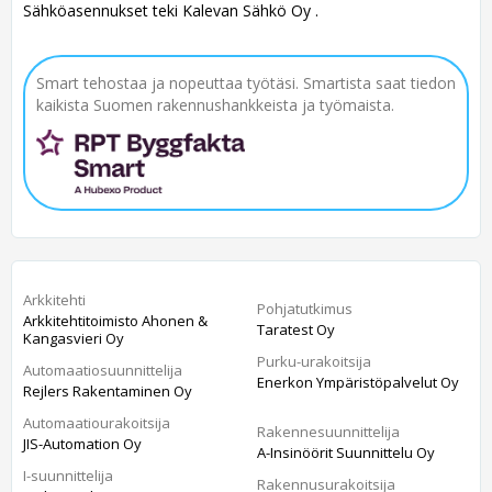
Sähköasennukset teki Kalevan Sähkö Oy .
Smart tehostaa ja nopeuttaa työtäsi. Smartista saat tiedon
kaikista Suomen rakennushankkeista ja työmaista.
Arkkitehti
Pohjatutkimus
Arkkitehtitoimisto Ahonen &
Taratest Oy
Kangasvieri Oy
Purku-urakoitsija
Automaatiosuunnittelija
Enerkon Ympäristöpalvelut Oy
Rejlers Rakentaminen Oy
Automaatiourakoitsija
Rakennesuunnittelija
JIS-Automation Oy
A-Insinöörit Suunnittelu Oy
I-suunnittelija
Rakennusurakoitsija