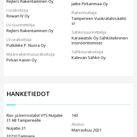
Rejlers Rakentaminen Oy
Jatke Pirkanmaa Oy
I-urakoitsija
Rakennuttaja
Rowan IV Oy
Tampereen Vuokratalosäätiö
sr
LV-suunnittelija
Rejlers Rakentaminen Oy
Sähkösuunnittelija
Karawatski Oy Sähkötekninen
LV-urakoitsija
insinööritoimisto
Putkiliike P. Nuora Oy
Sähköurakoitsija
Maanrakennusurakoitsija
Kalevan Sähkö Oy
Pirkan Kaivin Oy
HANKETIEDOT
Rivi- ja kerrostalot VTS Nuijatie
143
31 AB Tampereelle
Aloitus:
Nuijatie 31
Marraskuu 2021
33710 Tampere