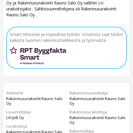
Oy ja Rakennusurakointi Rauno Salo Oy valittiin LV-
urakoitsijaksi . Sähkösuunnittelijana oli Rakennusurakointi
Rauno Salo Oy .
Smart tehostaa ja nopeuttaa työtäsi. Smartista saat tiedon
kaikista Suomen rakennushankkeista ja työmaista.
Arkkitehti
Rakennesuunnittelija
Rakennusurakointi Rauno Salo
Rakennusurakointi Rauno Salo
Oy
Oy
I-suunnittelija
Rakennusurakoitsija
LVI-JoB Oy
Rakennusurakointi Rauno Salo
Oy
I-urakoitsija
Rakennuttaja
Rakennusurakointi Rauno Salo