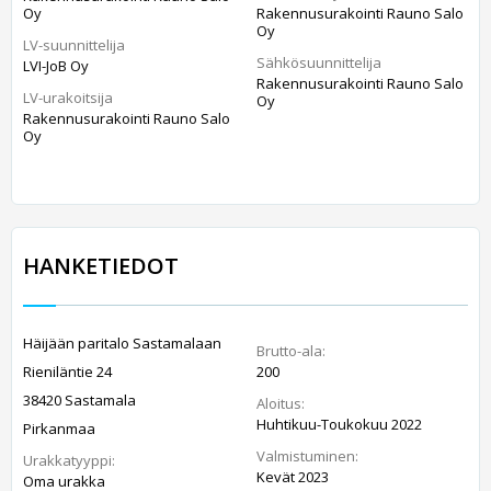
Oy
Rakennusurakointi Rauno Salo
Oy
LV-suunnittelija
Sähkösuunnittelija
LVI-JoB Oy
Rakennusurakointi Rauno Salo
LV-urakoitsija
Oy
Rakennusurakointi Rauno Salo
Oy
HANKETIEDOT
Häijään paritalo Sastamalaan
Brutto-ala:
Rieniläntie 24
200
38420 Sastamala
Aloitus:
Huhtikuu-Toukokuu 2022
Pirkanmaa
Valmistuminen:
Urakkatyyppi:
Kevät 2023
Oma urakka