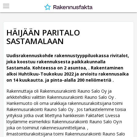
HÄIJÄÄN PARITALO
SASTAMALAAN
Uudisrakennuskohde rakennustyyppiluokassa rivitalot,
joka koostuu rakennuksesta paikkakunnalla
Sastamala. Kohteessa on 2 asuntoa, .
Rakentaminen
alkoi Huhtikuu-Toukokuu 2022 ja arvioitu rakennusaika
on 14 kuukautta. ja pinta-alalla 200 neliömetriä .
Rakennuttaja oli Rakennusurakointi Rauno Salo Oy ja
arkkitehdiksi valittiin Rakennusurakointi Rauno Salo Oy .
Hankemuoto oli oma urakkaja rakennusurakoitsijana toimi
Rakennusurakointi Rauno Salo Oy . Jos tarkastelemme toisia
yrityksiä jotka ovat liitettynä hankkeisiin FaktaNet Livessä
löydämme esimerkiksi Rakennusurakointi Rauno Salo Oy:n
joka on toiminut rakennesuunnittelijana. ,
ilmastointiurakoitsijana toimi Rakennusurakointi Rauno Salo