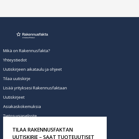
Mikä on Rakennusfakta?
Yhteystiedot
Uutiskirjeen aikataulu ja ohjeet
Tilaa uutiskirje
Lisää yrityksesi Rakennusfaktaan
Uutiskirjeet
Asiakaskokemuksia
Tietosuojaseloste
Newsletter info in English
TILAA RAKENNUSFAKTAN
Tilaa uutiskirje
UUTISKIRJE – SAAT TUOTEUUTISET