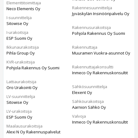
Elementtitoimittaja
Rakennesuunnittelija
Neco Elements Oy
Jyväskylän Insinööripalvelu Oy
I-suunnittelija
Sitowise Oy
Rakennusurakoitsija
I-urakoitsija
Pohjola Rakennus Oy Suomi
ESP Suomi Oy
Ikkunaurakoitsija
Rakennuttaja
Pihla Group Oy
Muuramen Vuokra-asunnot Oy
KVR-urakoitsija
Rakennuttajakonsultti
Pohjola Rakennus Oy Suomi
Inmeco Oy Rakennuskonsultit
Lattiaurakoitsija
Sähkösuunnittelija
Oro Urakointi Oy
Elexent Oy
LV-suunnittelija
Sähköurakoitsija
Sitowise Oy
Aarnion Sähkö Oy
LV-urakoitsija
Valvoja
ESP Suomi Oy
Inmeco Oy Rakennuskonsultit
Maalausurakoitsija
Alexi N Oy Rakennuspalvelut