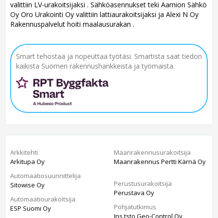
valittiin LV-urakoitsijaksi . Sähköasennukset teki Aarnion Sähkö
Oy Oro Urakointi Oy valittiin lattiaurakoitsijaksi ja Alexi N Oy
Rakennuspalvelut hoiti maalausurakan .
Smart tehostaa ja nopeuttaa työtäsi. Smartista saat tiedon
kaikista Suomen rakennushankkeista ja työmaista.
Arkkitehti
Maanrakennusurakoitsija
Arkitupa Oy
Maanrakennus Pertti Kärnä Oy
Automaatiosuunnittelija
Perustusurakoitsija
Sitowise Oy
Perustava Oy
Automaatiourakoitsija
Pohjatutkimus
ESP Suomi Oy
Ins.tsto Geo-Control Oy