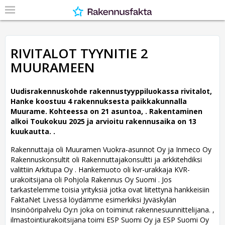
RIVITALOT TYYNITIE 2
MUURAMEEN
Uudisrakennuskohde rakennustyyppiluokassa rivitalot,
Hanke koostuu 4 rakennuksesta paikkakunnalla
Muurame. Kohteessa on 21 asuntoa, .
Rakentaminen
alkoi Toukokuu 2025 ja arvioitu rakennusaika on 13
kuukautta. .
Rakennuttaja oli Muuramen Vuokra-asunnot Oy ja Inmeco Oy
Rakennuskonsultit oli Rakennuttajakonsultti ja arkkitehdiksi
valittiin Arkitupa Oy .
Hankemuoto oli kvr-urakkaja KVR-
urakoitsijana oli Pohjola Rakennus Oy Suomi . Jos
tarkastelemme toisia yrityksiä jotka ovat liitettynä hankkeisiin
FaktaNet Livessä löydämme esimerkiksi Jyväskylän
Insinööripalvelu Oy:n joka on toiminut rakennesuunnittelijana. ,
ilmastointiurakoitsijana toimi ESP Suomi Oy ja ESP Suomi Oy