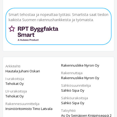
Smart tehostaa ja nopeuttaa työtäsi. Smartista saat tiedon
kaikista Suomen rakennushankkeista ja työmaista.
Rakennusliike Nyron Oy
Arkkitehti
Hautala Juhani Oskari
Rakennuttaja
Rakennusliike Nyron Oy
I-urakoitsija
Tehokat Oy
Sähkösuunnittelija
Sähkö Sipa Oy
LV-urakoitsija
Tehokat Oy
Sähköurakoitsija
Sähkö Sipa Oy
Rakennesuunnittelija
Insinööritoimisto Timo Latvala
Taloyhtiö
As Oy Seinäjoen Kniipinseppä 2