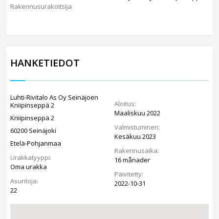
Rakennusurakoitsija
HANKETIEDOT
Luhti-Rivitalo As Oy Seinäjoen
Aloitus:
Kniipinseppä 2
Maaliskuu 2022
Kniipinseppä 2
Valmistuminen:
60200 Seinäjoki
Kesäkuu 2023
Etelä-Pohjanmaa
Rakennusaika:
Urakkatyyppi:
16 månader
Oma urakka
Päivitetty:
Asuntoja:
2022-10-31
22