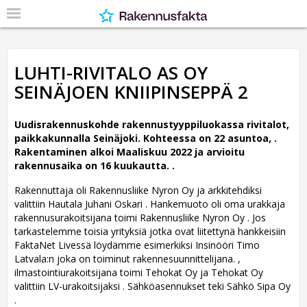
LUHTI-RIVITALO AS OY
SEINÄJOEN KNIIPINSEPPÄ 2
Uudisrakennuskohde rakennustyyppiluokassa rivitalot,
paikkakunnalla Seinäjoki. Kohteessa on 22 asuntoa, .
Rakentaminen alkoi Maaliskuu 2022 ja arvioitu
rakennusaika on 16 kuukautta. .
Rakennuttaja oli Rakennusliike Nyron Oy ja arkkitehdiksi
valittiin Hautala Juhani Oskari .
Hankemuoto oli oma urakkaja
rakennusurakoitsijana toimi Rakennusliike Nyron Oy . Jos
tarkastelemme toisia yrityksiä jotka ovat liitettynä hankkeisiin
FaktaNet Livessä löydämme esimerkiksi Insinööri Timo
Latvala:n joka on toiminut rakennesuunnittelijana. ,
ilmastointiurakoitsijana toimi Tehokat Oy ja Tehokat Oy
valittiin LV-urakoitsijaksi . Sähköasennukset teki Sähkö Sipa Oy
.