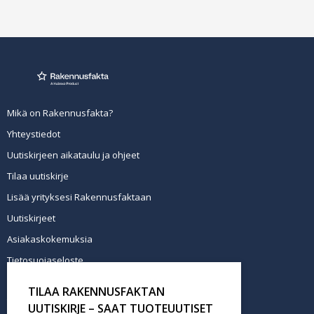
Mikä on Rakennusfakta?
Yhteystiedot
Uutiskirjeen aikataulu ja ohjeet
Tilaa uutiskirje
Lisää yrityksesi Rakennusfaktaan
Uutiskirjeet
Asiakaskokemuksia
Tietosuojaseloste
Newsletter info in English
TILAA RAKENNUSFAKTAN
Tilaa uutiskirje
UUTISKIRJE – SAAT TUOTEUUTISET