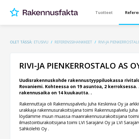
Tuotteet
Refere
OLET TÄSSÄ:
ETUSIVU
REFERENSSIHANKKEET
RIVI-JA PIENKERROSTA
RIVI-JA PIENKERROSTALO AS 
Uudisrakennuskohde rakennustyyppiluokassa rivital
Rovaniemi. Kohteessa on 19 asuntoa, 2 kerroksessa. 
rakennusaika on 14 kuukautta. .
Rakennuttaja oli Rakennuspalvelu Juha Keskiniva Oy ja arkkite
urakkaja rakennusurakoitsijana toimi Rakennuspalvelu Juha 
löydämme muun muassa maanrakennusurakoitsijana toimine
ilmastointiurakoitsijana toimi LVI Sarajärvi Oy ja LVI Sarajär
Sähkölehti Oy .