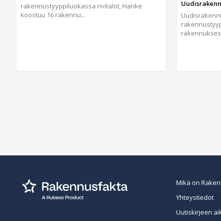
Uudisrakennu
rakennustyyppiluokassa rivitalot, Hanke
koostuu 16 rakennu...
Uudisraken
rakennustyypp
rakennukses.
Mikä on Raken
Yhteystiedot
Uutiskirjeen ai