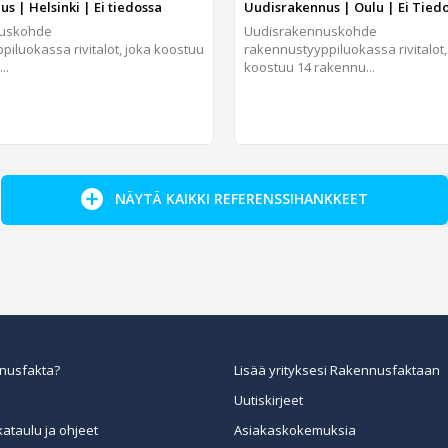
s | Helsinki | Ei tiedossa
Uudisrakennus | Oulu | Ei Tied
nuskohde
Uudisrakennuskohde
iluokassa rivitalot, joka koostuu
rakennustyyppiluokassa rivitalot
..
koostuu 14 rakennu...
NÄYTÄ KAIKKI REFERENSSIHANKKEET
nusfakta?
Lisää yrityksesi Rakennusfaktaan
Uutiskirjeet
kataulu ja ohjeet
Asiakaskokemuksia