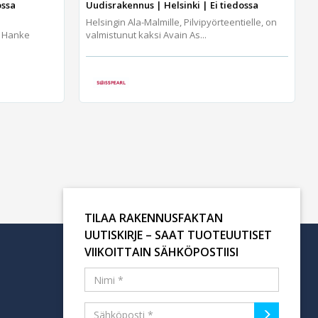
ossa
Uudisrakennus | Helsinki | Ei tiedossa
Helsingin Ala-Malmille, Pilvipyörteentielle, on
, Hanke
valmistunut kaksi Avain As...
TILAA RAKENNUSFAKTAN
UUTISKIRJE – SAAT TUOTEUUTISET
VIIKOITTAIN SÄHKÖPOSTIISI
Tilaa uutiskirje