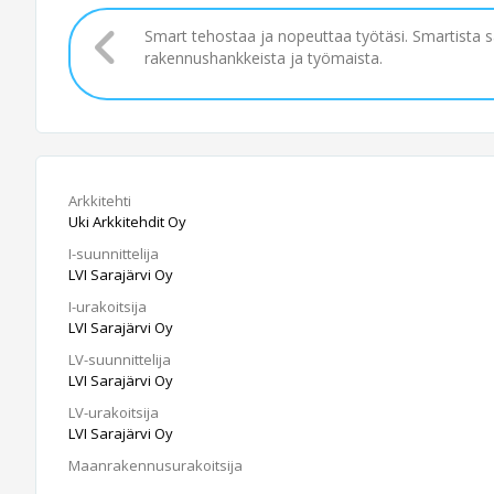
Smart tehostaa ja nopeuttaa työtäsi. Smartista 
rakennushankkeista ja työmaista.
Arkkitehti
Uki Arkkitehdit Oy
I-suunnittelija
LVI Sarajärvi Oy
I-urakoitsija
LVI Sarajärvi Oy
LV-suunnittelija
LVI Sarajärvi Oy
LV-urakoitsija
LVI Sarajärvi Oy
Maanrakennusurakoitsija