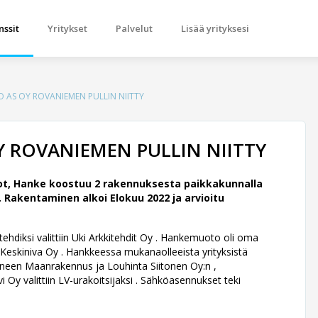
nssit
Yritykset
Palvelut
Lisää yrityksesi
LO AS OY ROVANIEMEN PULLIN NIITTY
OY ROVANIEMEN PULLIN NIITTY
ot, Hanke koostuu 2 rakennuksesta paikkakunnalla
.
Rakentaminen alkoi Elokuu 2022 ja arvioitu
hdiksi valittiin Uki Arkkitehdit Oy .
Hankemuoto oli oma
Keskiniva Oy . Hankkeessa mukanaolleeista yrityksistä
en Maanrakennus ja Louhinta Siitonen Oy:n ,
vi Oy valittiin LV-urakoitsijaksi . Sähköasennukset teki