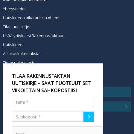
Yhteystiedot
Uutiskirjeen aikataulu ja ohjeet
Tilaa uutiskirje
Lisää yrityksesi Rakennusfaktaan
Uutiskirjeet
Asiakaskokemuksia
Tietosuojaseloste
Newsletter info in English
TILAA RAKENNUSFAKTAN
Tilaa uutiskirje
UUTISKIRJE – SAAT TUOTEUUTISET
VIIKOITTAIN SÄHKÖPOSTIISI