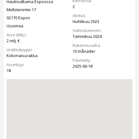
Kerroksia:
Haukivalkama Espoossa
2
Mellstenintie 17
Aloitus:
02170 Espoo
Huhtikuu 2023
Uusimaa
Valmistuminen:
Arvo (Milj.):
Tammikuu 2024
2 milj. €
Rakennusaika:
Urakkatyyppi:
10 månader
Kokonaisurakka
Päivitetty:
Asuntoja:
2025-06-18
18