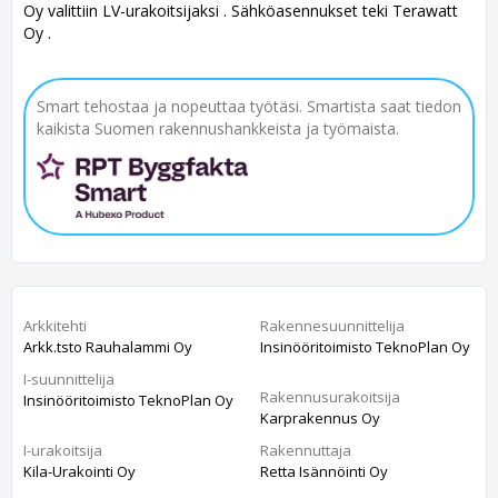
Oy valittiin LV-urakoitsijaksi . Sähköasennukset teki Terawatt
Oy .
Smart tehostaa ja nopeuttaa työtäsi. Smartista saat tiedon
kaikista Suomen rakennushankkeista ja työmaista.
Arkkitehti
Rakennesuunnittelija
Arkk.tsto Rauhalammi Oy
Insinööritoimisto TeknoPlan Oy
I-suunnittelija
Rakennusurakoitsija
Insinööritoimisto TeknoPlan Oy
Karprakennus Oy
I-urakoitsija
Rakennuttaja
Kila-Urakointi Oy
Retta Isännöinti Oy