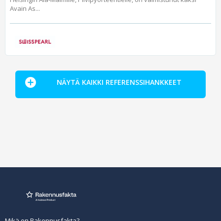
Avain As...
NÄYTÄ KAIKKI REFERENSSIHANKKEET
Mikä on Rakennusfakta?