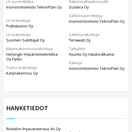
LV-suunnittelija
Rakennuttajakonsultti
Insinööritoimisto TeknoPlan Oy
Sustera Oy
Sähkösuunnittelija
LV-urakoitsija
Insinööritoimisto TeknoPlan Oy
Putkiwuorio Oy
LV-urakoitsija
Sähköurakoitsija
Suomen Sukittajat Oy
Terawatt Oy
Maanrakennusurakoitsija
Taloyhtiö
Helsingin Ympäristötekniikka
Asunto Oy Haukivalkama
Oy Hytec
Valvoja
Purku-urakoitsija
Insinööritoimisto TeknoPlan Oy
Karprakennus Oy
HANKETIEDOT
Rivitalon linjasaneeraus As Oy