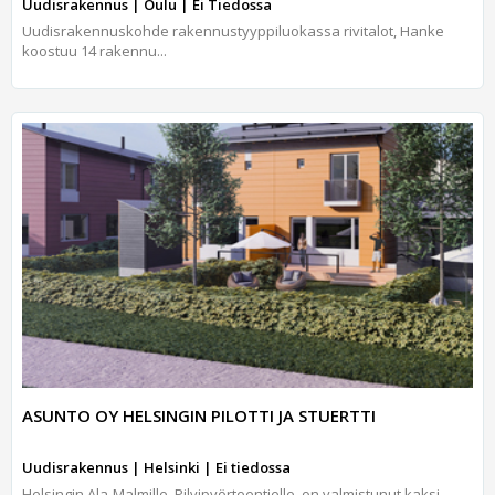
Uudisrakennus | Oulu | Ei Tiedossa
Uudisrakennuskohde rakennustyyppiluokassa rivitalot, Hanke
koostuu 14 rakennu...
ASUNTO OY HELSINGIN PILOTTI JA STUERTTI
Uudisrakennus | Helsinki | Ei tiedossa
Helsingin Ala-Malmille, Pilvipyörteentielle, on valmistunut kaksi