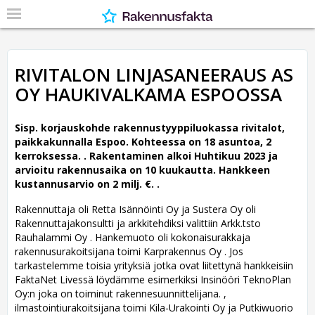
RIVITALON LINJASANEERAUS AS
OY HAUKIVALKAMA ESPOOSSA
Sisp. korjauskohde rakennustyyppiluokassa rivitalot,
paikkakunnalla Espoo. Kohteessa on 18 asuntoa, 2
kerroksessa. .
Rakentaminen alkoi Huhtikuu 2023 ja
arvioitu rakennusaika on 10 kuukautta. Hankkeen
kustannusarvio on 2 milj. €. .
Rakennuttaja oli Retta Isännöinti Oy ja Sustera Oy oli
Rakennuttajakonsultti ja arkkitehdiksi valittiin Arkk.tsto
Rauhalammi Oy .
Hankemuoto oli kokonaisurakkaja
rakennusurakoitsijana toimi Karprakennus Oy . Jos
tarkastelemme toisia yrityksiä jotka ovat liitettynä hankkeisiin
FaktaNet Livessä löydämme esimerkiksi Insinööri TeknoPlan
Oy:n joka on toiminut rakennesuunnittelijana. ,
ilmastointiurakoitsijana toimi Kila-Urakointi Oy ja Putkiwuorio