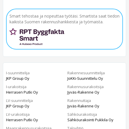
Smart tehostaa ja nopeuttaa työtäsi. Smartista saat tiedon
kaikista Suomen rakennushankkeista ja työmaista.
I-suunnittelija
Rakennesuunnittelija
JKP Group Oy
JoKKi-Suunnittelu Oy
I-urakoitsija
Rakennusurakoitsija
Herrasen Putki Oy
Jyväs-Rakenne Oy
LV-suunnittelija
Rakennuttaja
JKP Group Oy
Jyväs-Rakenne Oy
LV-urakoitsija
Sähköurakoitsija
Herrasen Putki Oy
Sähköurakointi Pukkila Oy
Maanrakennusurakoitsija
Taloyhtiö