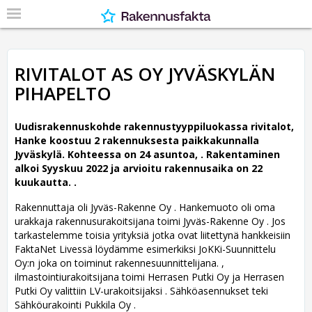
RIVITALOT AS OY JYVÄSKYLÄN
PIHAPELTO
Uudisrakennuskohde rakennustyyppiluokassa rivitalot,
Hanke koostuu 2 rakennuksesta paikkakunnalla
Jyväskylä. Kohteessa on 24 asuntoa, .
Rakentaminen
alkoi Syyskuu 2022 ja arvioitu rakennusaika on 22
kuukautta. .
Rakennuttaja oli Jyväs-Rakenne Oy .
Hankemuoto oli oma
urakkaja rakennusurakoitsijana toimi Jyväs-Rakenne Oy . Jos
tarkastelemme toisia yrityksiä jotka ovat liitettynä hankkeisiin
FaktaNet Livessä löydämme esimerkiksi JoKKi-Suunnittelu
Oy:n joka on toiminut rakennesuunnittelijana. ,
ilmastointiurakoitsijana toimi Herrasen Putki Oy ja Herrasen
Putki Oy valittiin LV-urakoitsijaksi . Sähköasennukset teki
Sähköurakointi Pukkila Oy .