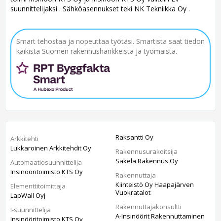
suunnittelijaksi . Sähköasennukset teki NK Tekniikka Oy .
Smart tehostaa ja nopeuttaa työtäsi. Smartista saat tiedon
kaikista Suomen rakennushankkeista ja työmaista.
Raksantti Oy
Arkkitehti
Lukkaroinen Arkkitehdit Oy
Rakennusurakoitsija
Sakela Rakennus Oy
Automaatiosuunnittelija
Insinööritoimisto KTS Oy
Rakennuttaja
Kiinteistö Oy Haapajärven
Elementtitoimittaja
Vuokratalot
LapWall Oyj
Rakennuttajakonsultti
I-suunnittelija
A-Insinöörit Rakennuttaminen
Insinööritoimisto KTS Oy