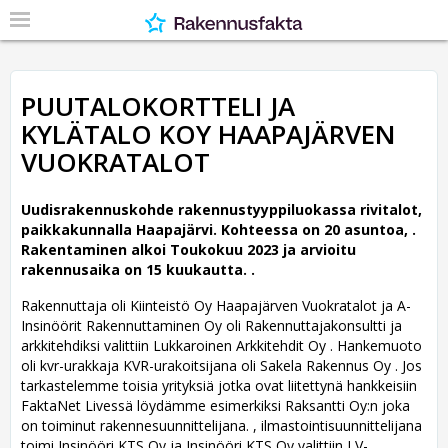
PUUTALOKORTTELI JA
KYLÄTALO KOY HAAPAJÄRVEN
VUOKRATALOT
Uudisrakennuskohde rakennustyyppiluokassa rivitalot,
paikkakunnalla Haapajärvi. Kohteessa on 20 asuntoa, .
Rakentaminen alkoi Toukokuu 2023 ja arvioitu
rakennusaika on 15 kuukautta. .
Rakennuttaja oli Kiinteistö Oy Haapajärven Vuokratalot ja A-
Insinöörit Rakennuttaminen Oy oli Rakennuttajakonsultti ja
arkkitehdiksi valittiin Lukkaroinen Arkkitehdit Oy .
Hankemuoto
oli kvr-urakkaja KVR-urakoitsijana oli Sakela Rakennus Oy . Jos
tarkastelemme toisia yrityksiä jotka ovat liitettynä hankkeisiin
FaktaNet Livessä löydämme esimerkiksi Raksantti Oy:n joka
on toiminut rakennesuunnittelijana. , ilmastointisuunnittelijana
toimi Insinööri KTS Oy ja Insinööri KTS Oy valittiin LV-