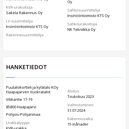
Oy
KVR-urakoitsija
Sähkösuunnittelija
Sakela Rakennus Oy
Insinööritoimisto KTS Oy
LV-suunnittelija
Sähköurakoitsija
Insinööritoimisto KTS Oy
NK Tekniikka Oy
Rakennesuunnittelija
HANKETIEDOT
Puutalokortteli ja kylätalo KOy
Aloitus:
Haapajärven Vuokratalot
Toukokuu 2023
Vitikantie 17-19
Valmistuminen:
85800 Haapajärvi
31.07.2024
Pohjois-Pohjanmaa
Rakennusaika:
Urakkatyyppi:
15 månader
KVR-urakka