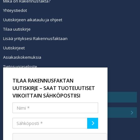
Mikä on Rakennusfakta?
Yhteystiedot
Uutiskirjeen aikataulu ja ohjeet
Tilaa uutiskirje
Lisää yrityksesi Rakennusfaktaan
Uutiskirjeet
Asiakaskokemuksia
Tietosuojaseloste
Newsletter info in English
TILAA RAKENNUSFAKTAN
Tilaa uutiskirje
UUTISKIRJE – SAAT TUOTEUUTISET
VIIKOITTAIN SÄHKÖPOSTIISI