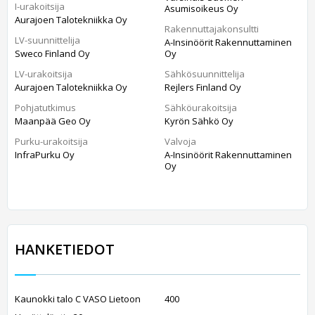
I-urakoitsija
Asumisoikeus Oy
Aurajoen Talotekniikka Oy
Rakennuttajakonsultti
LV-suunnittelija
A-Insinöörit Rakennuttaminen
Sweco Finland Oy
Oy
LV-urakoitsija
Sähkösuunnittelija
Aurajoen Talotekniikka Oy
Rejlers Finland Oy
Pohjatutkimus
Sähköurakoitsija
Maanpää Geo Oy
Kyrön Sähkö Oy
Purku-urakoitsija
Valvoja
InfraPurku Oy
A-Insinöörit Rakennuttaminen
Oy
HANKETIEDOT
Kaunokki talo C VASO Lietoon
400