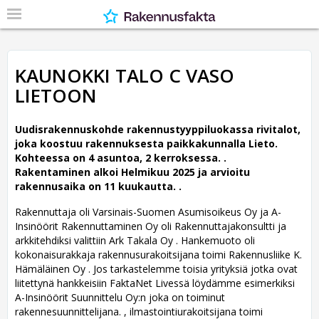
KAUNOKKI TALO C VASO
LIETOON
Uudisrakennuskohde rakennustyyppiluokassa rivitalot,
joka koostuu rakennuksesta paikkakunnalla Lieto.
Kohteessa on 4 asuntoa, 2 kerroksessa. .
Rakentaminen alkoi Helmikuu 2025 ja arvioitu
rakennusaika on 11 kuukautta. .
Rakennuttaja oli Varsinais-Suomen Asumisoikeus Oy ja A-
Insinöörit Rakennuttaminen Oy oli Rakennuttajakonsultti ja
arkkitehdiksi valittiin Ark Takala Oy .
Hankemuoto oli
kokonaisurakkaja rakennusurakoitsijana toimi Rakennusliike K.
Hämäläinen Oy . Jos tarkastelemme toisia yrityksiä jotka ovat
liitettynä hankkeisiin FaktaNet Livessä löydämme esimerkiksi
A-Insinöörit Suunnittelu Oy:n joka on toiminut
rakennesuunnittelijana. , ilmastointiurakoitsijana toimi