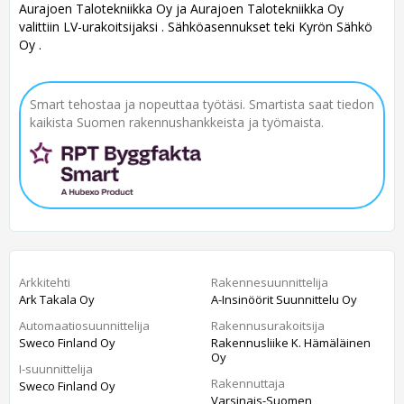
Aurajoen Talotekniikka Oy ja Aurajoen Talotekniikka Oy
valittiin LV-urakoitsijaksi . Sähköasennukset teki Kyrön Sähkö
Oy .
Smart tehostaa ja nopeuttaa työtäsi. Smartista saat tiedon
kaikista Suomen rakennushankkeista ja työmaista.
Arkkitehti
Rakennesuunnittelija
Ark Takala Oy
A-Insinöörit Suunnittelu Oy
Automaatiosuunnittelija
Rakennusurakoitsija
Sweco Finland Oy
Rakennusliike K. Hämäläinen
Oy
I-suunnittelija
Rakennuttaja
Sweco Finland Oy
Varsinais-Suomen