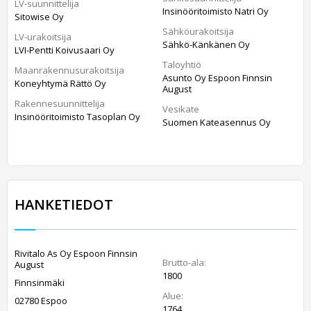
LV-suunnittelija
Insinööritoimisto Natri Oy
Sitowise Oy
Sähköurakoitsija
LV-urakoitsija
Sähkö-Känkänen Oy
LVI-Pentti Koivusaari Oy
Taloyhtiö
Maanrakennusurakoitsija
Asunto Oy Espoon Finnsin
Koneyhtymä Rättö Oy
August
Rakennesuunnittelija
Vesikate
Insinööritoimisto Tasoplan Oy
Suomen Kateasennus Oy
HANKETIEDOT
Rivitalo As Oy Espoon Finnsin
Brutto-ala:
August
1800
Finnsinmäki
Alue:
02780 Espoo
1764