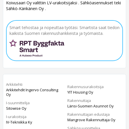
Koivusaari Oy valittiin LV-urakoitsijaksi . Sähköasennukset teki
Sähkö-Känkänen Oy .
Smart tehostaa ja nopeuttaa työtäsi. Smartista saat tiedon
kaikista Suomen rakennushankkeista ja työmaista.
Arkkitehti
Rakennusurakoitsija
Arkkitehdit Ingervo Consulting
YIT Housing Oy
Oy
Rakennuttaja
I-suunnittelija
Länsi-Suomen Asunnot Oy
Sitowise Oy
Rakennuttajan edustaja
I-urakoitsija
Mangrove Rakennuttaja Oy
IV-Tekniikka Ky
Sähkösuunnittelija