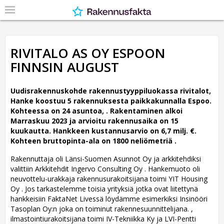
RIVITALO AS OY ESPOON
FINNSIN AUGUST
Uudisrakennuskohde rakennustyyppiluokassa rivitalot,
Hanke koostuu 5 rakennuksesta paikkakunnalla Espoo.
Kohteessa on 24 asuntoa, .
Rakentaminen alkoi
Marraskuu 2023 ja arvioitu rakennusaika on 15
kuukautta. Hankkeen kustannusarvio on 6,7 milj. €.
Kohteen bruttopinta-ala on 1800 neliömetriä .
Rakennuttaja oli Länsi-Suomen Asunnot Oy ja arkkitehdiksi
valittiin Arkkitehdit Ingervo Consulting Oy .
Hankemuoto oli
neuvottelu-urakkaja rakennusurakoitsijana toimi YIT Housing
Oy . Jos tarkastelemme toisia yrityksiä jotka ovat liitettynä
hankkeisiin FaktaNet Livessä löydämme esimerkiksi Insinööri
Tasoplan Oy:n joka on toiminut rakennesuunnittelijana. ,
ilmastointiurakoitsijana toimi IV-Tekniikka Ky ja LVI-Pentti