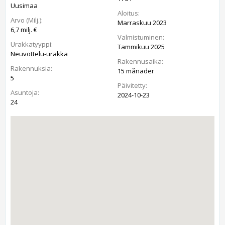
Uusimaa
Aloitus:
Arvo (Milj.):
Marraskuu 2023
6,7 milj. €
Valmistuminen:
Urakkatyyppi:
Tammikuu 2025
Neuvottelu-urakka
Rakennusaika:
Rakennuksia:
15 månader
5
Päivitetty:
Asuntoja:
2024-10-23
24