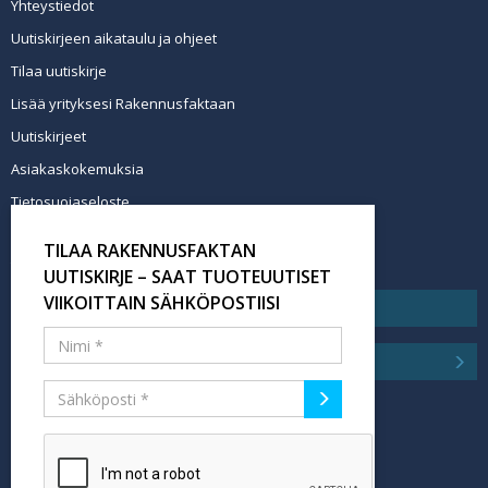
Yhteystiedot
Uutiskirjeen aikataulu ja ohjeet
Tilaa uutiskirje
Lisää yrityksesi Rakennusfaktaan
Uutiskirjeet
Asiakaskokemuksia
Tietosuojaseloste
Newsletter info in English
TILAA RAKENNUSFAKTAN
Tilaa uutiskirje
UUTISKIRJE – SAAT TUOTEUUTISET
VIIKOITTAIN SÄHKÖPOSTIISI