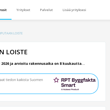
nssit
Yritykset
Palvelut
Lisää yrityksesi
KIPUTAAN LOISTE
N LOISTE
026 ja arvioitu rakennusaika on 8 kuukautta. .
saat tiedon kaikista Suomen