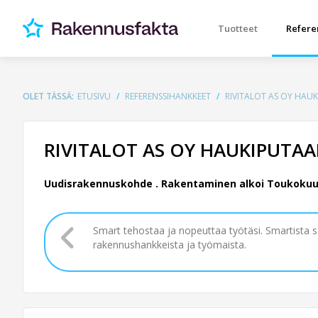
Tuotteet
Refere
OLET TÄSSÄ:
ETUSIVU
REFERENSSIHANKKEET
RIVITALOT AS OY HAU
RIVITALOT AS OY HAUKIPUTAA
Uudisrakennuskohde .
Rakentaminen alkoi Toukokuu 2
Smart tehostaa ja nopeuttaa työtäsi. Smartista 
rakennushankkeista ja työmaista.