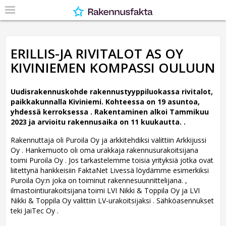
ERILLIS-JA RIVITALOT AS OY
KIVINIEMEN KOMPASSI OULUUN
Uudisrakennuskohde rakennustyyppiluokassa rivitalot,
paikkakunnalla Kiviniemi. Kohteessa on 19 asuntoa,
yhdessä kerroksessa .
Rakentaminen alkoi Tammikuu
2023 ja arvioitu rakennusaika on 11 kuukautta. .
Rakennuttaja oli Puroila Oy ja arkkitehdiksi valittiin Arkkijussi
Oy .
Hankemuoto oli oma urakkaja rakennusurakoitsijana
toimi Puroila Oy . Jos tarkastelemme toisia yrityksiä jotka ovat
liitettynä hankkeisiin FaktaNet Livessä löydämme esimerkiksi
Puroila Oy:n joka on toiminut rakennesuunnittelijana. ,
ilmastointiurakoitsijana toimi LVI Nikki & Toppila Oy ja LVI
Nikki & Toppila Oy valittiin LV-urakoitsijaksi . Sähköasennukset
teki JaiTec Oy .