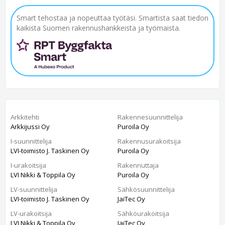
Smart tehostaa ja nopeuttaa työtäsi. Smartista saat tiedon
kaikista Suomen rakennushankkeista ja työmaista.
Arkkitehti
Rakennesuunnittelija
Arkkijussi Oy
Puroila Oy
I-suunnittelija
Rakennusurakoitsija
LVI-toimisto J. Taskinen Oy
Puroila Oy
I-urakoitsija
Rakennuttaja
LVI Nikki & Toppila Oy
Puroila Oy
LV-suunnittelija
Sähkösuunnittelija
LVI-toimisto J. Taskinen Oy
JaiTec Oy
LV-urakoitsija
Sähköurakoitsija
LVI Nikki & Toppila Oy
JaiTec Oy