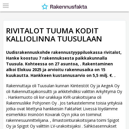
RIVITALOT TUUMA KODIT
KALLIOLINNA TUUSULAAN
Uudisrakennuskohde rakennustyyppiluokassa rivitalot,
Hanke koostuu 7 rakennuksesta paikkakunnalla
Tuusula. Kohteessa on 27 asuntoa, .
Rakentaminen
alkoi Elokuu 2025 ja arvioitu rakennusaika on 15
kuukautta. Hankkeen kustannusarvio on 5,5 milj. €. .
Rakennuttaja oli Tuusulan kunnan Kiinteistöt Oy ja AegeA Oy
oli Rakennuttajakonsultti ja arkkitehdiksi valittiin Arkyhtymä Oy
.
Hankemuoto oli kvr-urakkaja KVR-urakoitsijana oli
Rakennusliike Pohjonen Oy . Jos tarkastelemme toisia yrityksiä
jotka ovat liitettynä hankkeisiin FaktaNet Livessä löydämme
esimerkiksi Insinööri Kovarak Oy:n joka on toiminut
rakennesuunnittelijana. , ilmastointiurakoitsijana toimi Spigot
Oy ja Spigot Oy valittiin LV-urakoitsijaksi . Sähköasennukset