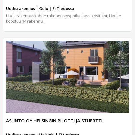
Uudisrakennus | Oulu | Ei Tiedossa
Uudisrakennuskohde rakennustyyppiluokassa rivitalot, Hanke
koostuu 14 rakennu...
ASUNTO OY HELSINGIN PILOTTI JA STUERTTI
Uudisrakennus | Helsinki | Ei tiedossa