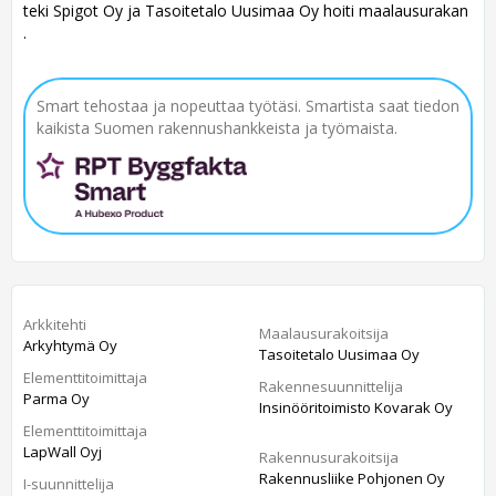
teki Spigot Oy ja Tasoitetalo Uusimaa Oy hoiti maalausurakan
.
Smart tehostaa ja nopeuttaa työtäsi. Smartista saat tiedon
kaikista Suomen rakennushankkeista ja työmaista.
Arkkitehti
Maalausurakoitsija
Arkyhtymä Oy
Tasoitetalo Uusimaa Oy
Elementtitoimittaja
Rakennesuunnittelija
Parma Oy
Insinööritoimisto Kovarak Oy
Elementtitoimittaja
LapWall Oyj
Rakennusurakoitsija
Rakennusliike Pohjonen Oy
I-suunnittelija