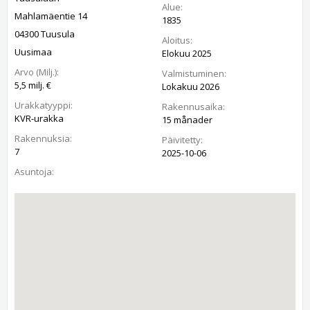
Alue:
Mahlamäentie 14
1835
04300 Tuusula
Aloitus:
Uusimaa
Elokuu 2025
Arvo (Milj.):
Valmistuminen:
5,5 milj. €
Lokakuu 2026
Urakkatyyppi:
Rakennusaika:
KVR-urakka
15 månader
Rakennuksia:
Päivitetty:
7
2025-10-06
Asuntoja: