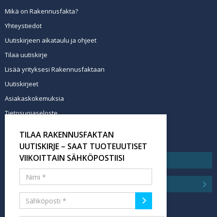
Mikä on Rakennusfakta?
Yhteystiedot
Uutiskirjeen aikataulu ja ohjeet
Tilaa uutiskirje
Lisää yrityksesi Rakennusfaktaan
Uutiskirjeet
Asiakaskokemuksia
Tietosuojaseloste
Newsletter info in English
TILAA RAKENNUSFAKTAN
Tilaa uutiskirje
UUTISKIRJE – SAAT TUOTEUUTISET
VIIKOITTAIN SÄHKÖPOSTIISI