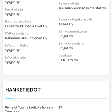
Spigot Oy
Rakennuttaja
Tuusulan kunnan Kiinteistöt Oy
I-urakoitsija
Spigot Oy
Rakennuttajakonsultti
Ikkunaurakoitsija
AegeA Oy
Fenestra Ikkunat ja Ovet Oy
Sähkösuunnittelija
KVR-urakoitsija
Spigot Oy
Rakennusliike Pohjonen Oy
Sähköurakoitsija
LV-suunnittelija
Spigot Oy
Spigot Oy
Vesikate
LV-urakoitsija
Pelti Eemi Oy
Spigot Oy
HANKETIEDOT
Rivitalot Tuuma kodit Kalliolinna
27
Tuusulaan