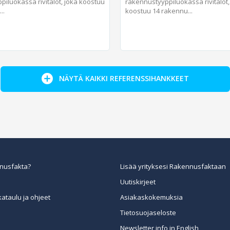
iluokassa rivitalot, joka koostuu
rakennustyyppiluokassa rivitalot
..
koostuu 14 rakennu...
NÄYTÄ KAIKKI REFERENSSIHANKKEET
nusfakta?
Lisää yrityksesi Rakennusfaktaan
Uutiskirjeet
kataulu ja ohjeet
Asiakaskokemuksia
Tietosuojaseloste
Newsletter info in English