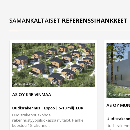
SAMANKALTAISET
REFERENSSIHANKKEET
AS OY KREIVINMAA
AS OY MUN
Uudisrakennus | Espoo | 5-10 milj. EUR
Uudisrakennuskohde
Uudisrakennu
rakennustyyppiluokassa rivitalot, Hanke
koostuu 16 rakennu...
Uudisraken