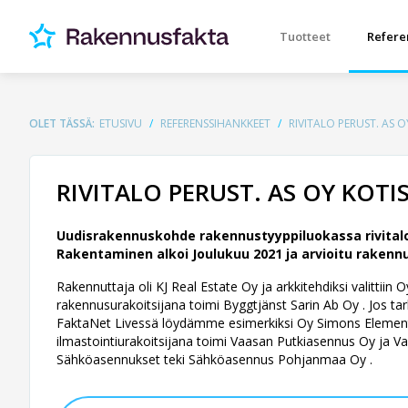
Tuotteet
Refere
OLET TÄSSÄ:
ETUSIVU
REFERENSSIHANKKEET
RIVITALO PERUST. AS
RIVITALO PERUST. AS OY KOT
Uudisrakennuskohde rakennustyyppiluokassa rivitalo
Rakentaminen alkoi Joulukuu 2021 ja arvioitu rakennu
Rakennuttaja oli KJ Real Estate Oy ja arkkitehdiksi valittii
rakennusurakoitsijana toimi Byggtjänst Sarin Ab Oy . Jos tark
FaktaNet Livessä löydämme esimerkiksi Oy Simons Element A
ilmastointiurakoitsijana toimi Vaasan Putkiasennus Oy ja Vaa
Sähköasennukset teki Sähköasennus Pohjanmaa Oy .