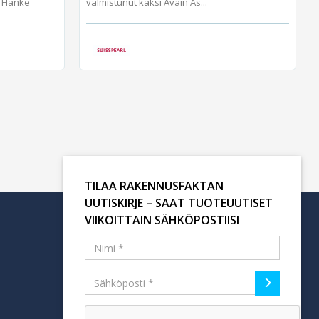
, Hanke
valmistunut kaksi Avain As...
TILAA RAKENNUSFAKTAN
UUTISKIRJE – SAAT TUOTEUUTISET
VIIKOITTAIN SÄHKÖPOSTIISI
Tilaa uutiskirje