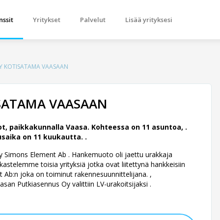
nssit
Yritykset
Palvelut
Lisää yrityksesi
 OY KOTISATAMA VAASAAN
ISATAMA VAASAAN
t, paikkakunnalla Vaasa. Kohteessa on 11 asuntoa, .
saika on 11 kuukautta. .
n Oy Simons Element Ab .
Hankemuoto oli jaettu urakkaja
astelemme toisia yrityksiä jotka ovat liitettynä hankkeisiin
b:n joka on toiminut rakennesuunnittelijana. ,
san Putkiasennus Oy valittiin LV-urakoitsijaksi .